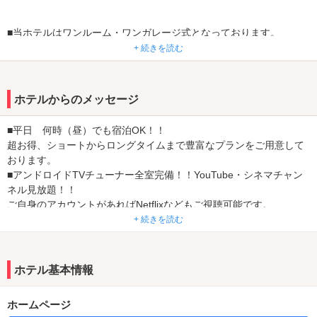
■当ホテルはワンルーム・ワンガレージ式となっております。
フロントロビースペースが無く、駐車場から階段でお部屋に直行で
+ 続きを読む
きますので
人目を気にすることなくご利用いただけます(^^♪
ホテルからのメッセージ
☆大好評☆
311号室は平日休憩1時間￥1390と激安プライス！
■平日 何時（昼）でも宿泊OK！！
入って一番奥のお部屋ですよ!!
超お得、ショートからロングタイムまで豊富なプランをご用意して
おります。
■金曜日のご宿泊が断然お得♪
■アンドロイドTVチューナー全室完備！！YouTube・シネマチャン
他店とは違い、割り増し料金は頂きません!!
ネル見放題！！
※祝前日、特別期間（年末年始・ゴールデンウィーク・夏期・その
ご自身のアカウントがあればNetflixなどもご視聴可能です。
他ホテルが定める期間）は特別料金となります。
■特典盛りだくさん、公式LINE・各種イベント開催中！！
+ 続きを読む
当店が定める期間は普段の料金プランとは異なりますので予めご了
■各種キャッシュレス決済対応！！（詳しくはお問い合わせくださ
承下さい。
い。）
ホテル基本情報
■その日から使える！新規メンバー大募集！！
特典①ウェルカムドリンク2杯プレゼント！
■カラオケルームが増室しました！！
特典②90分以上のご利用から、基本料金割引！5％～最大20％OFF
ホームページ
303・306・307・310号室のカラオケがバージョンアップ♪
特典③ご利用金額￥500ごとに1ポイント加算！