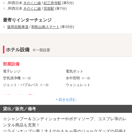
JR西日本
きのくに線
/
紀三井寺駅
(車5分)
JR西日本
きのくに線
/
宮前駅
(車7分)
最寄りインターチェンジ
阪和自動車道
/
和歌山南スマート
(車10分)
ホテル設備
※一部設置
部屋設備
電子レンジ
電気ポット
空気清浄機
水中照明
※一部
※一部
ジェット・バブルバス
ウォシュレット
※一部
音響・映像・通信
+ 続きを読む
カラオケ
VOD
※一部
貸出／販売／備考
Wi-Fi
DVDプレーヤー
☆シャンプー＆コンディショナーやボディソープ、コスプレ等のレ
アメニティ
ンタル商品も充実！
セレクトシャンプー
コスプレ
☆ラインナップ一新！大人のおもちゃ等のジョークグッズの品揃え