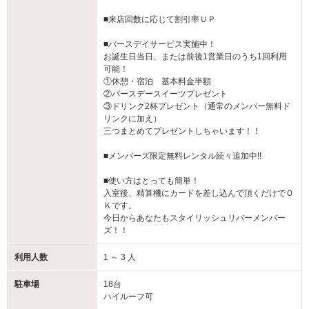
■来店回数に応じて割引率ＵＰ
■バースデイサービス実施中！
お誕生日当日、または前後1営業日のうち1回利用
可能！
①休憩・宿泊 基本料金半額
②バースデースイーツプレゼント
③ドリンク2杯プレゼント（通常のメンバー無料ド
リンクに加え）
三つまとめてプレゼントしちゃいます！！
■メンバーズ限定無料レンタル続々追加中!!
■使い方はとっても簡単！
入室後、精算機にカードを差し込んで頂くだけでＯ
Ｋです。
今日からあなたもスタイリッシュリバーメンバー
ズ！！
利用人数
1 ～ 3 人
駐車場
18台
ハイルーフ可