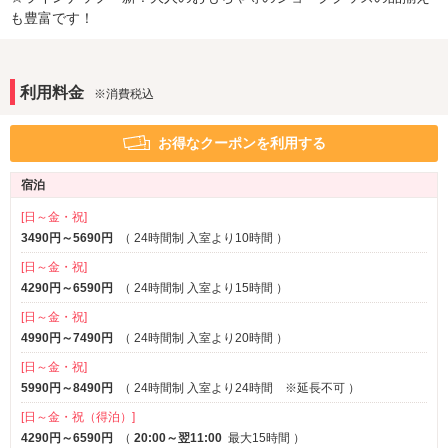
も豊富です！
部屋タイプ
和室
SMルーム
※一部
※一部
3名以上利用可
1名利用可
利用料金
※消費税込
サービス
ルームサービス
お得なクーポンを利用する
宿泊
[日～金・祝]
3490円～5690円
（
24時間制 入室より10時間
）
[日～金・祝]
4290円～6590円
（
24時間制 入室より15時間
）
[日～金・祝]
4990円～7490円
（
24時間制 入室より20時間
）
[日～金・祝]
5990円～8490円
（
24時間制 入室より24時間 ※延長不可
）
[日～金・祝（得泊）]
4290円～6590円
（
20:00～翌11:00
最大15時間
）