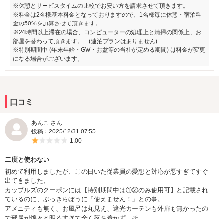
※休憩とサービスタイムの比較でお安い方を請求させて頂きます。
※料金は2名様基本料金となっておりますので、1名様毎に休憩・宿泊料
金の50%を加算させて頂きます。
※24時間以上滞在の場合、コンピューターの処理上と清掃の関係上、お
部屋を替わって頂きます。 (連泊プランはありません)
※特別期間中 (年末年始・GW・お盆等の当社が定める期間) は料金が変更
になる場合がございます。
口コミ
あんこ さん
投稿：2025/12/31 07:55
5つ星のうち1
1.00
二度と使わない
初めて利用しましたが、この日いた従業員の愛想と対応が悪すぎてすぐ
出てきました。
カップルズのクーポンには【特別期間中は①②のみ使用可】と記載され
ているのに、ぶっきらぼうに「使えません！」との事。
アメニティも無く、お風呂は丸見え、遮光カーテンも外扉も無かったの
で部屋が煌々と明るすぎて全く落ち着かず、そ...