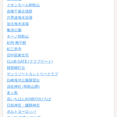
イオンモール和歌山
岩橋千塚古墳群
片男波海水浴場
加太海水浴場
亀池公園
キーノ和歌山
紀州 梅干館
紀三井寺
旧中筋家住宅
CLUB GATE (クラブゲート)
雑賀崎灯台
サンリゾートカントリークラブ
白崎海洋公園展望台
須佐神社 (和歌山県)
友ヶ島
花いちばんKOIBITOひろば
日前神宮・國懸神宮
ポルトヨーロッパ