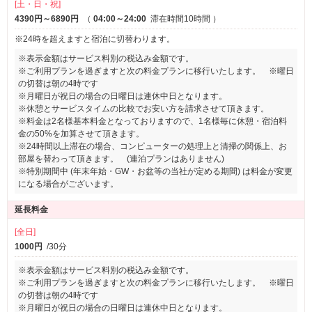
[土・日・祝]
4390円～6890円
（
04:00～24:00
滞在時間10時間
）
※24時を超えますと宿泊に切替わります。
※表示金額はサービス料別の税込み金額です。
※ご利用プランを過ぎますと次の料金プランに移行いたします。 ※曜日
の切替は朝の4時です
※月曜日が祝日の場合の日曜日は連休中日となります。
※休憩とサービスタイムの比較でお安い方を請求させて頂きます。
※料金は2名様基本料金となっておりますので、1名様毎に休憩・宿泊料
金の50%を加算させて頂きます。
※24時間以上滞在の場合、コンピューターの処理上と清掃の関係上、お
部屋を替わって頂きます。 (連泊プランはありません)
※特別期間中 (年末年始・GW・お盆等の当社が定める期間) は料金が変更
になる場合がございます。
延長料金
[全日]
1000円
/30分
※表示金額はサービス料別の税込み金額です。
※ご利用プランを過ぎますと次の料金プランに移行いたします。 ※曜日
の切替は朝の4時です
※月曜日が祝日の場合の日曜日は連休中日となります。