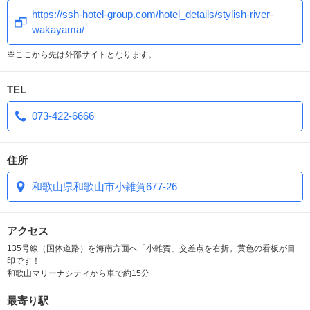
（JOYSOUNDのデンモクがお部屋に備え置きです！）
お部屋にて￥200で販売しているメンバーズカードも、カップルズ
https://ssh-hotel-group.com/hotel_details/stylish-river-
クーポンを使えば無料でプレゼント！！
wakayama/
【アクセス】車でお越しの場合
手順は簡単♪入室後、クーポンページを開いて、発行番号をフロント
■阪和道和歌山ICから県道148号・国体道路経由で約20分
※ここから先は外部サイトとなります。
まで電話するだけ！フロントは24時間受け付けておりますので、そ
■和歌山マリーナシティから国道42号・国体道路経由で約15分
の他ご不明な点もお気軽にご連絡くださいませ♪
TEL
■ＳＭルーム（308号室）
■和室ルーム（206号室）（301号室）
073-422-6666
■カラオケルーム（303号室）（306号室）（307号室）（310号室）
■ゴスロリ（305号室）
■キティちゃん（210号室）
住所
■一風変わったコンセプトルームを取り揃えて、お待ちしておりま
和歌山県和歌山市小雑賀677-26
す!!
■平日休憩￥1390～ 平日宿泊￥3290～
と、地域最安値を実現！
アクセス
全室WiFi完備
135号線（国体道路）を海南方面へ「小雑賀」交差点を右折。黄色の看板が目
印です！
和歌山マリーナシティから車で約15分
最寄り駅