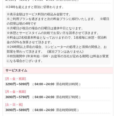
※24時を超えますと宿泊に切替わります。
※表示金額はサービス料別の税込み金額です。
※ご利用プランを過ぎますと次の料金プランに移行いたします。 ※曜日
の切替は朝の4時です
※月曜日が祝日の場合の日曜日は連休中日となります。
※休憩とサービスタイムの比較でお安い方を請求させて頂きます。
※料金は2名様基本料金となっておりますので、1名様毎に休憩・宿泊料
金の50%を加算させて頂きます。
※24時間以上滞在の場合、コンピューターの処理上と清掃の関係上、お
部屋を替わって頂きます。 (連泊プランはありません)
※特別期間中 (年末年始・GW・お盆等の当社が定める期間) は料金が変更
になる場合がございます。
サービスタイム
[月～金・祝前]
3290円～5090円
（
04:00～24:00
滞在時間10時間
）
[月～金・祝前]
3690円～5790円
（
04:00～24:00
滞在時間17時間
）
[土・日・祝]
3690円～5890円
（
04:00～24:00
滞在時間6時間
）