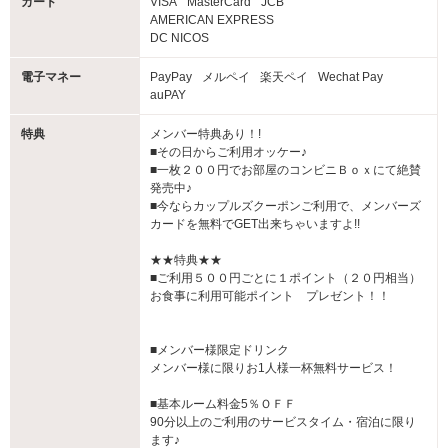
カード
VISA
MasterCard
JCB
AMERICAN EXPRESS
DC NICOS
電子マネー
PayPay
メルペイ
楽天ペイ
Wechat Pay
auPAY
特典
メンバー特典あり！!
■その日からご利用オッケー♪
■一枚２００円でお部屋のコンビニＢｏｘにて絶賛
発売中♪
■今ならカップルズクーポンご利用で、メンバーズ
カードを無料でGET出来ちゃいますよ!!
★★特典★★
■ご利用５００円ごとに１ポイント（２０円相当）
お食事に利用可能ポイント プレゼント！！
■メンバー様限定ドリンク
メンバー様に限りお1人様一杯無料サービス！
■基本ルーム料金5％ＯＦＦ
90分以上のご利用のサービスタイム・宿泊に限り
ます♪