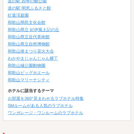
道の駅 四季の郷公園
道の駅 明恵ふるさと館
紅葉渓庭園
和歌山県民文化会館
和歌山県立 紀伊風土記の丘
和歌山県立近代美術館
和歌山県立自然博物館
和歌山港まつり花火大会
わかやまじゃんじゃん横丁
和歌山城公園動物園
和歌山ビッグホエール
和歌山マリーナシティ
ホテルに該当するテーマ
お部屋を360°見まわせるラブホテル特集
SMルームがある人気のラブホテル
ワンガレージ・ワンルームのラブホテル