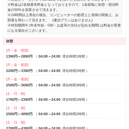
※料金は2名様基本料金となっておりますので、1名様毎に休憩・宿泊料
金の50%を加算させて頂きます。
※24時間以上滞在の場合、コンピューターの処理上と清掃の関係上、お
部屋を替わって頂きます。 (連泊プランはありません)
※特別期間中 (年末年始・GW・お盆等の当社が定める期間) は料金が変更
になる場合がございます。
休憩
[月～金・祝前]
1390円～2890円
（
04:00～24:00
滞在時間1時間
）
[月～金・祝前]
2290円～3390円
（
04:00～24:00
滞在時間2時間
）
[月～金・祝前]
2590円～3690円
（
04:00～24:00
滞在時間3時間
）
[土・日・祝]
1790円～3390円
（
04:00～24:00
滞在時間1時間
）
[土・日・祝]
2590円～4090円
（
04:00～24:00
滞在時間2時間
）
[土・日・祝]
2790円～4390円
（
04:00～24:00
滞在時間3時間
）