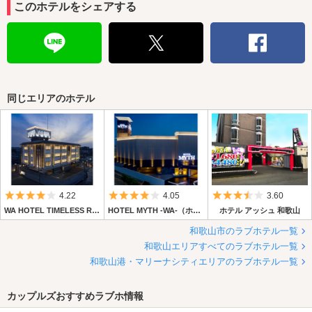
このホテルをシェアする
同じエリアのホテル
5つ星のうち4
5つ星のうち4
5つ星のうち3.
4.22
4.05
3.60
WA HOTEL TIMELESS RESORT (ワ ホテル タイムレス リゾート)
HOTEL MYTH -WA-（ホテル マイス ワ）
ホテル アッシュ 和歌山
和歌山市のラブホテル一覧
和歌山エリアすべてのラブホテル一覧
和歌山港・マリーナシティエリアのラブホテル一覧
カップルズおすすめラブホ情報