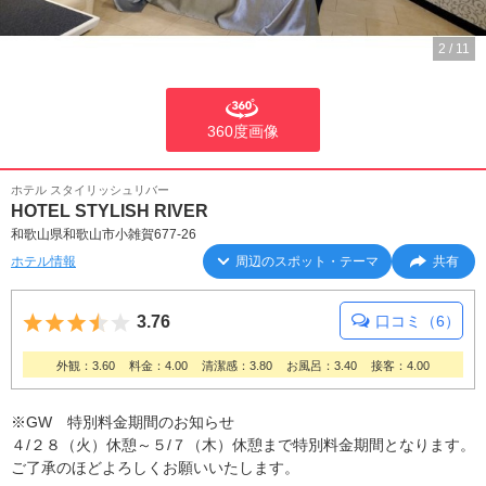
2
/
11
360度画像
ホテル スタイリッシュリバー
HOTEL STYLISH RIVER
和歌山県和歌山市小雑賀677-26
ホテル情報
周辺のスポット・テーマ
共有
5つ星のうち3.5
3.76
口コミ（6）
外観：3.60
料金：4.00
清潔感：3.80
お風呂：3.40
接客：4.00
※GW 特別料金期間のお知らせ
４/２８（火）休憩～５/７（木）休憩まで特別料金期間となります。
ご了承のほどよろしくお願いいたします。