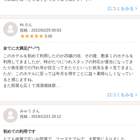
口コミをみる
ks さん
投稿：2022/02/25 00:03
5つ星のうち5
5.00
全てに大満足(*^-^*)
このホテルを初めて利用したのが20歳の頃、その後、数多くのホテルを
利用してきましたが、時がたつにつれスタッフの対応が適当になってき
たり衛生面での汚れ等が目立ってきたりといった状況を多々見てきまし
たが、このホテルに至っては年月を増すごとに益々素晴らしくなってい
ると感じますね。
また部屋も広くて清潔感抜群...
口コミをみる
みゅう さん
投稿：2019/12/21 20:12
初めての利用です
とても綺麗で広いお部屋で、リーズナブルで、大変気に入りました。