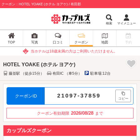
クーポン：HOTEL YOAKE (ホテル ヨアケ) / 有田郡
検索
マイメニュー
TOP
写真
口コミ
クーポン
地図
予約
当ホテルは18歳未満の方はご利用いただけません。
HOTEL YOAKE (ホテル ヨアケ)
藤並駅 （徒歩15分）
有田IC （車5分）
駐車場:12台
21097-37859
クーポンID
コピー
2026/08/28
クーポン有効期限
まで
カップルズクーポン