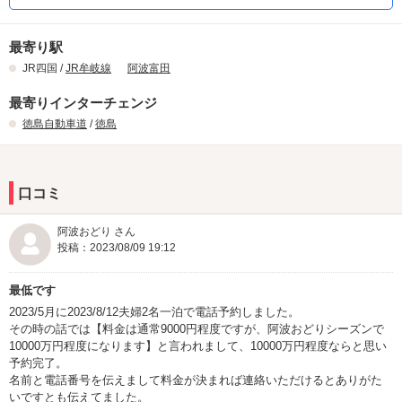
最寄り駅
JR四国 /
JR牟岐線
阿波富田
最寄りインターチェンジ
徳島自動車道
/
徳島
口コミ
阿波おどり さん
投稿：2023/08/09 19:12
最低です
2023/5月に2023/8/12夫婦2名一泊で電話予約しました。
その時の話では【料金は通常9000円程度ですが、阿波おどりシーズンで
10000万円程度になります】と言われまして、10000万円程度ならと思い
予約完了。
名前と電話番号を伝えまして料金が決まれば連絡いただけるとありがた
いですとも伝えてました。