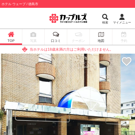
ホテル ウェーブ / 徳島市
検索
マイメニュー
TOP
写真
口コミ
クーポン
地図
予約
当ホテルは18歳未満の方はご利用いただけません。