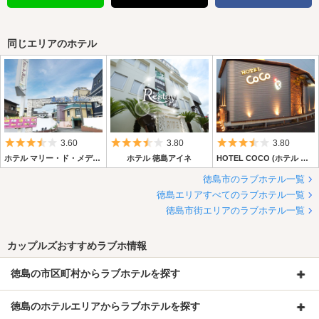
同じエリアのホテル
5つ星のうち3.5
5つ星のうち3.5
5つ星のうち3.
3.60
3.80
3.80
ホテル マリー・ド・メディシス
ホテル 徳島アイネ
HOTEL COCO (ホテル ココ)
徳島市のラブホテル一覧
徳島エリアすべてのラブホテル一覧
徳島市街エリアのラブホテル一覧
カップルズおすすめラブホ情報
徳島の市区町村からラブホテルを探す
徳島のホテルエリアからラブホテルを探す