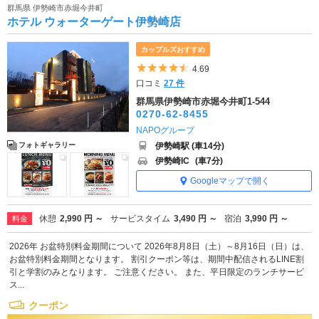
群馬県 伊勢崎市赤堀今井町
ホテル ウォーターゲート伊勢崎店
カップルズおすすめ
5つ星のうち4.5
4.69
口コミ
27 件
群馬県伊勢崎市赤堀今井町1-544
0270-62-8455
NAPOグループ
伊勢崎駅 (車14分)
フォトギャラリー
伊勢崎IC
(車7分)
Googleマップで開く
休憩
2,990 円 ～
サービスタイム
3,490 円 ～
宿泊
3,990 円 ～
料金
2026年 お盆特別料金期間について 2026年8月8日（土）～8月16日（日）は、
お盆特別料金期間となります。 割引クーポン等は、期間中配信されるLINE割
引と学割のみとなります。 ご注意ください。 また、平日限定のランチサービ
ス...
クーポン