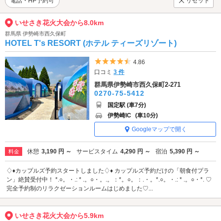
電話・HP予約可
リセット
いせさき花火大会から8.0km
群馬県 伊勢崎市西久保町
HOTEL T's RESORT (ホテル ティーズリゾート)
5つ星のうち4.5
4.86
口コミ
3 件
群馬県伊勢崎市西久保町2-271
0270-75-5412
国定駅 (車7分)
伊勢崎IC
(車10分)
Googleマップで開く
休憩
3,190 円 ～
サービスタイム
4,290 円 ～
宿泊
5,390 円 ～
料金
♢♦️カップルズ予約スタートしました♢♦️ カップルズ予約だけの「朝食付プラ
ン」絶賛受付中！ *.○。・.: * .。○・。.。：*。○。：.・。*.○。・.: * .。○・*. ♡
完全予約制のリラクゼーションルームはじめました♡...
いせさき花火大会から5.9km