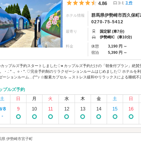
5つ星のうち4.5
4.86
口コミ
3 件
群馬県伊勢崎市西久保町2-
ホテル情報
0270-75-5412
最寄り
国定駅 (車7分)
伊勢崎IC
(車10分)
料金
休憩
3,190 円 ～
宿泊
5,390 円 ～
♦️カップルズ予約スタートしました♢♦️ カップルズ予約だけの「朝食付プラン」絶賛受付中！ 
.○。・.: * .。○・*. ♡完全予約制のリラクゼーションルームはじめました♡ ホ
ゼーションルーム…(^^♪ ☆酸素カプセル →ストレス緩和やリラックスによる睡眠不足の
ップルズ予約
土
日
月
火
水
木
金
土
日
8
9
10
11
12
13
14
15
16
8/
-
馬県 伊勢崎市宮子町