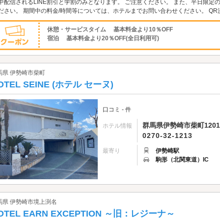
中配信されるLINE割引と学割のみとなります。 ご注意ください。 また、平日限
ださい。 期間中の料金/時間等については、ホテルまでお問い合わせください。 QR決済
休憩・サービスタイム 基本料金より10％OFF
宿泊 基本料金より20％OFF(全日利用可)
馬県 伊勢崎市柴町
OTEL SEINE (ホテル セーヌ)
口コミ - 件
群馬県伊勢崎市柴町1201
ホテル情報
0270-32-1213
最寄り
伊勢崎駅
駒形（北関東道）IC
馬県 伊勢崎市境上渕名
OTEL EARN EXCEPTION ～旧：レジーナ～