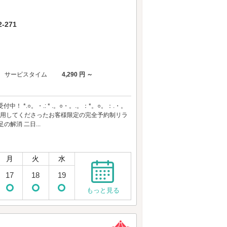
271
サービスタイム
4,290 円 ～
*.○。・.: * .。○・。.。：*。○。：.・。
テルを利用してくださったお客様限定の完全予約制リラ
解消 二日...
月
火
水
17
18
19
もっと見る