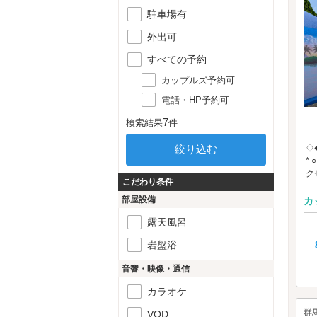
駐車場有
外出可
すべての予約
カップルズ予約可
電話・HP予約可
7
検索結果
件
♢
*
ク
こだわり条件
部屋設備
カ
露天風呂
岩盤浴
音響・映像・通信
カラオケ
群
VOD