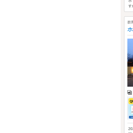
ホ
す
群
ホ
2