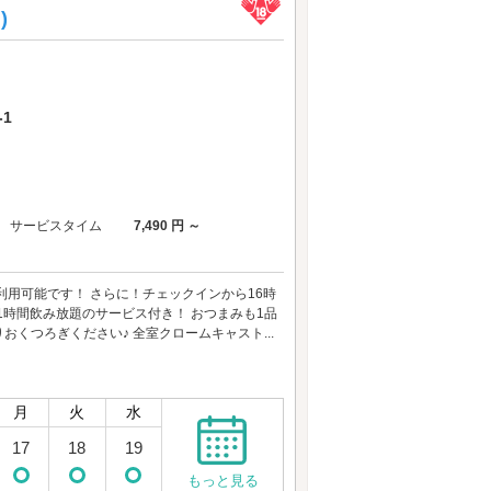
)
1
サービスタイム
7,490 円 ～
用可能です！ さらに！チェックインから16時
1時間飲み放題のサービス付き！ おつまみも1品
くつろぎください♪ 全室クロームキャスト...
月
火
水
17
18
19
もっと見る