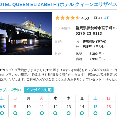
OTEL QUEEN ELIZABETH (ホテル クィーンエリザベス
5つ星のうち4.5
4.53
口コミ
1 件
群馬県伊勢崎市宮子町70-
ホテル情報
0270-23-0113
最寄り
伊勢崎駅 (車7分)
駒形IC
(車7分)
料金
休憩
5,390 円 ～
宿泊
7,990 円 ～
★カップルズ予約はじまりました★☆ 埋まりやすいお時間もカップルズで確実にご利
確約プランをご用意♪（通常よりも3時間長く滞在ができます） 宿泊のお客様限定で
選びいただけます♪ ご利用のお客様全員にウェルカムドリンクプレゼント！ ゆったりお
インボイス対応
ップルズ予約
土
日
月
火
水
木
金
土
日
8
9
10
11
12
13
14
15
16
8/