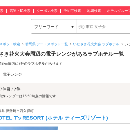
索
高速・IC検索
クーポン検索
予約可検索
地図検索
ホテルグルー
フリーワード
スポット検索
群馬県 デートスポット一覧
いせさき花火大会 ラブホテル
い
さき花火大会周辺の電子レンジがあるラブホテル一覧
径8km圏内に7軒のラブホテルがあります
：
電子レンジ
 7件目 /
7件
約カレンダーは15:50時点の情報です
馬県 伊勢崎市西久保町
OTEL T's RESORT (ホテル ティーズリゾート)