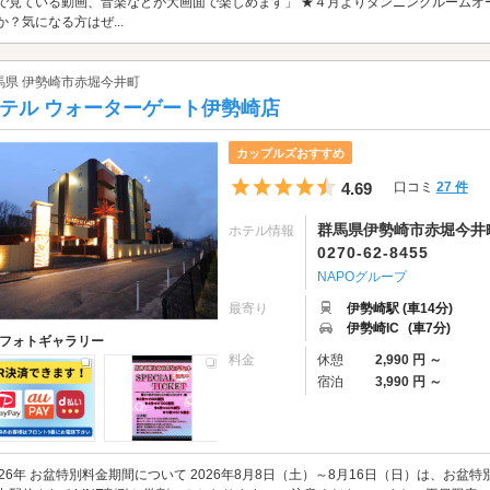
で見ている動画、音楽などが大画面で楽しめます」 ★４月よりタンニングルーム
か？気になる方はぜ...
馬県 伊勢崎市赤堀今井町
テル ウォーターゲート伊勢崎店
カップルズおすすめ
5つ星のうち4.5
4.69
口コミ
27 件
群馬県伊勢崎市赤堀今井町1
ホテル情報
0270-62-8455
NAPOグループ
最寄り
伊勢崎駅 (車14分)
伊勢崎IC
(車7分)
フォトギャラリー
料金
休憩
2,990 円 ～
宿泊
3,990 円 ～
026年 お盆特別料金期間について 2026年8月8日（土）～8月16日（日）は、お