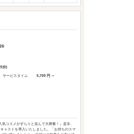
26
車5分)
サービスタイム
5,700 円 ～
人気コスメがずらりと並んで大興奮！』是非、
ームキャストを導入いたしました。「お持ちのスマ