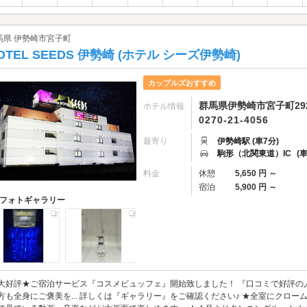
馬県 伊勢崎市宮子町
OTEL SEEDS 伊勢崎 (ホテル シーズ伊勢崎)
カップルズおすすめ
群馬県伊勢崎市宮子町29
ホテル情報
0270-21-4056
最寄り
伊勢崎駅 (車7分)
駒形（北関東道）IC
(
料金
休憩
5,650 円 ～
宿泊
5,900 円 ～
フォトギャラリー
大好評★ご宿泊サービス『コスメビュッフェ』開始致しました！ 『口コミで好評の
方も全身にご褒美を... 詳しくは『ギャラリー』をご確認ください♪ ★全室にクロ