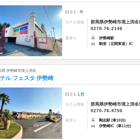
口コミ - 件
群馬県伊勢崎市境上渕名97
ホテル情報
0270-76-2146
最寄り
伊勢崎駅
駒形（北関東道）IC
馬県 伊勢崎市境上渕名
テル フェスタ 伊勢崎
口コミ
1 件
群馬県伊勢崎市境上渕名9
ホテル情報
0270-76-4750
最寄り
剛志駅 (車10分)
伊勢崎IC
(車11分)