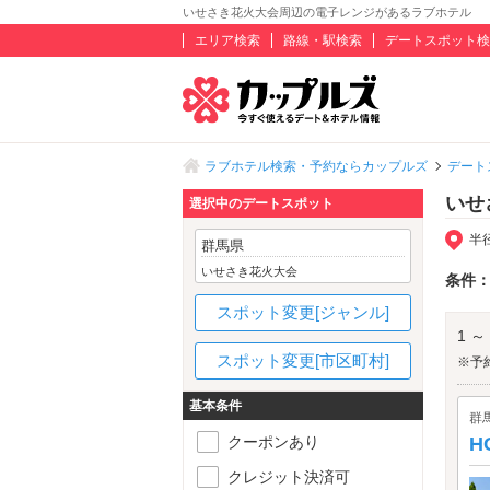
いせさき花火大会周辺の電子レンジがあるラブホテル
エリア検索
路線・駅検索
デートスポット検
ラブホテル検索・予約ならカップルズ
デート
いせ
選択中のデートスポット
半
群馬県
いせさき花火大会
条件
スポット変更[ジャンル]
1 ～
スポット変更[市区町村]
※予
基本条件
群
クーポンあり
H
クレジット決済可