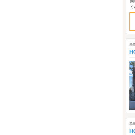
間
く
群
H
群
H