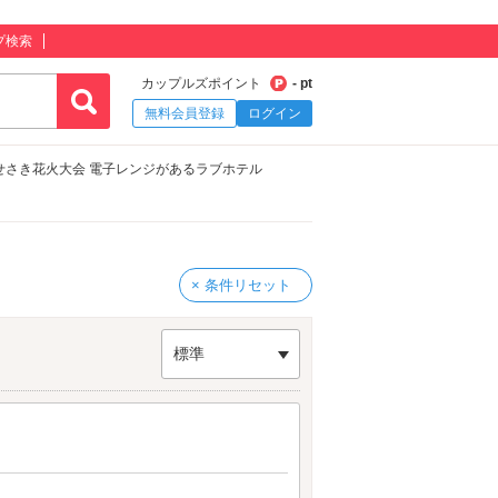
プ検索
カップルズポイント
- pt
無料会員登録
ログイン
せさき花火大会 電子レンジがあるラブホテル
× 条件リセット
標準