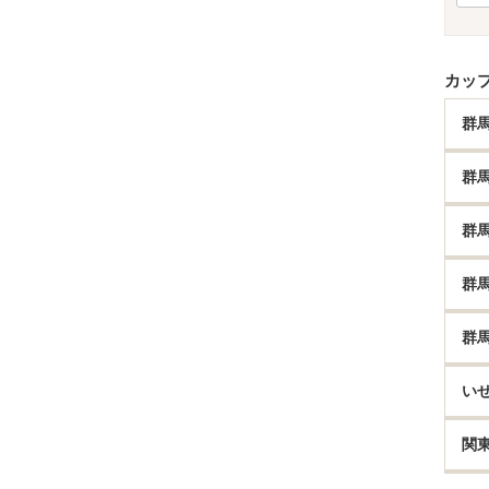
カッ
群
群
群
群
群
い
関