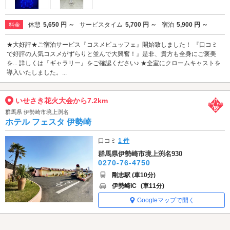
休憩
5,650 円 ～
サービスタイム
5,700 円 ～
宿泊
5,900 円 ～
料金
★大好評★ご宿泊サービス『コスメビュッフェ』開始致しました！ 『口コミ
で好評の人気コスメがずらりと並んで大興奮！』是非、貴方も全身にご褒美
を... 詳しくは『ギャラリー』をご確認ください♪ ★全室にクロームキャストを
導入いたしました。...
いせさき花火大会から7.2km
群馬県 伊勢崎市境上渕名
ホテル フェスタ 伊勢崎
口コミ
1 件
群馬県伊勢崎市境上渕名930
0270-76-4750
剛志駅 (車10分)
伊勢崎IC
(車11分)
Googleマップで開く