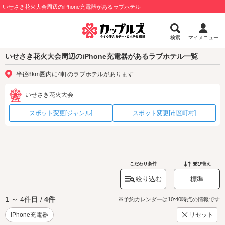
いせさき花火大会周辺のiPhone充電器があるラブホテル
検索
マイメニュー
いせさき花火大会周辺のiPhone充電器があるラブホテル一覧
半径8km圏内に4軒のラブホテルがあります
いせさき花火大会
スポット変更[ジャンル]
スポット変更[市区町村]
こだわり条件
並び替え
絞り込む
標準
1 ～ 4件目 /
4件
※予約カレンダーは10:40時点の情報です
iPhone充電器
リセット