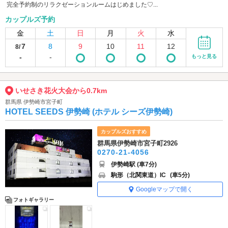
完全予約制のリラクゼーションルームはじめました♡...
カップルズ予約
金
土
日
月
火
水
7
8
9
10
11
12
8/
-
-
もっと見る
いせさき花火大会から0.7km
群馬県 伊勢崎市宮子町
HOTEL SEEDS 伊勢崎 (ホテル シーズ伊勢崎)
カップルズおすすめ
群馬県伊勢崎市宮子町2926
0270-21-4056
伊勢崎駅 (車7分)
駒形（北関東道）IC
(車5分)
Googleマップで開く
フォトギャラリー