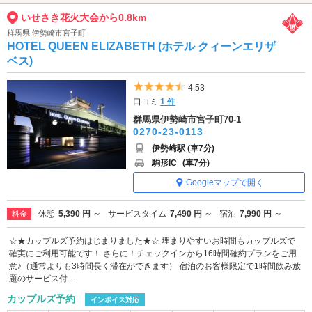
いせさき花火大会から0.8km
群馬県 伊勢崎市宮子町
HOTEL QUEEN ELIZABETH (ホテル クィーンエリザ
ベス)
5つ星のうち4.5
4.53
口コミ
1 件
群馬県伊勢崎市宮子町70-1
0270-23-0113
伊勢崎駅 (車7分)
駒形IC
(車7分)
Googleマップで開く
休憩
5,390 円 ～
サービスタイム
7,490 円 ～
宿泊
7,990 円 ～
料金
☆★カップルズ予約はじまりました★☆ 埋まりやすいお時間もカップルズで
確実にご利用可能です！ さらに！チェックインから16時間確約プランをご用
意♪（通常よりも3時間長く滞在ができます） 宿泊のお客様限定で1時間飲み放
題のサービス付...
カップルズ予約
インボイス対応