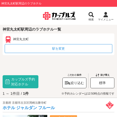
神宮丸太町駅周辺のラブホテル
検索
マイメニュー
神宮丸太町駅周辺のラブホテル一覧
神宮丸太町
駅を変更
こだわり条件
並び替え
カップルズ予約
絞り込む
標準
対応ホテル
1 ～ 1件目 /
1件
※予約カレンダーは12:50時点の情報です
京都府 京都市左京区岡崎法勝寺町
ホテル ジャルダン フルール