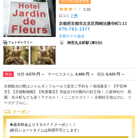
カップルズおすすめ
5つ星のうち3
3.38
口コミ
7 件
京都府京都市左京区岡崎法勝寺町1-13
075-761-1377
京都ホテル協会
神宮丸太町駅 (車5分)
フォトギャラリー
休憩
4,070 円 ～
サービスタイム
4,480 円 ～
宿泊
6,420 円 ～
料金
京都観光の際はジャルダンフルールで是非ご予約を！地域最安！ 【平安神
宮】【京都動物園】【蔦屋書店】等徒歩10分圏内の好立地！ 八坂神社や、祇
園・先斗町なども楽々アクセス！ ＜ここがスゴイ！＞ 京都好立地なのに、リ
ーズナブルに...
クーポン
◆基本料金より５％ＯＦＦクーポン！！
(終日ショートタイムは利用不可とします）