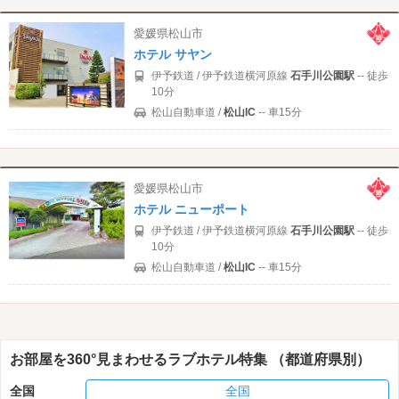
愛媛県松山市
ホテル サヤン
伊予鉄道 / 伊予鉄道横河原線
石手川公園駅
-- 徒歩
10分
松山自動車道 /
松山IC
-- 車15分
愛媛県松山市
ホテル ニューポート
伊予鉄道 / 伊予鉄道横河原線
石手川公園駅
-- 徒歩
10分
松山自動車道 /
松山IC
-- 車15分
お部屋を360°見まわせるラブホテル特集 （都道府県別）
全国
全国