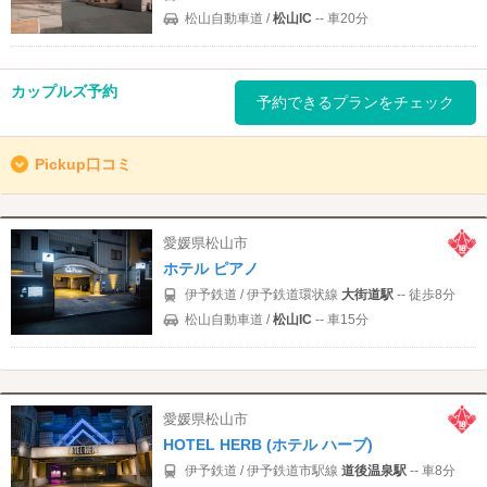
松山自動車道 /
松山IC
-- 車20分
カップルズ予約
予約できるプランをチェック
Pickup口コミ
愛媛県松山市
ホテル ピアノ
伊予鉄道 / 伊予鉄道環状線
大街道駅
-- 徒歩8分
松山自動車道 /
松山IC
-- 車15分
愛媛県松山市
HOTEL HERB (ホテル ハーブ)
伊予鉄道 / 伊予鉄道市駅線
道後温泉駅
-- 車8分