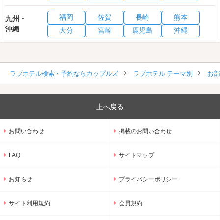
福岡
佐賀
長崎
熊本
九州・
沖縄
大分
宮崎
鹿児島
沖縄
ラブホテル検索・予約ならカップルズ
ラブホテル テーマ別
お部
上へ戻る
お問い合わせ
掲載のお問い合わせ
FAQ
サイトマップ
お知らせ
プライバシーポリシー
サイト利用規約
会員規約