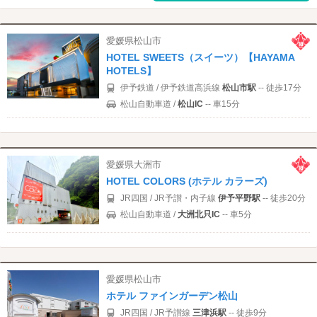
愛媛県松山市
HOTEL SWEETS（スイーツ）【HAYAMA
HOTELS】
伊予鉄道 / 伊予鉄道高浜線
松山市駅
-- 徒歩17分
松山自動車道 /
松山IC
-- 車15分
愛媛県大洲市
HOTEL COLORS (ホテル カラーズ)
JR四国 / JR予讃・内子線
伊予平野駅
-- 徒歩20分
松山自動車道 /
大洲北只IC
-- 車5分
愛媛県松山市
ホテル ファインガーデン松山
JR四国 / JR予讃線
三津浜駅
-- 徒歩9分