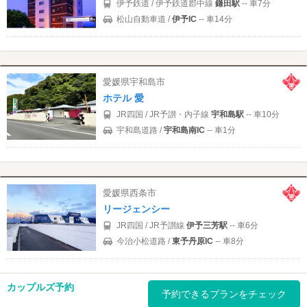
伊予鉄道 / 伊予鉄道郡中線
鎌田駅
-- 車7分
松山自動車道 /
伊予IC
-- 車14分
愛媛県宇和島市
ホテル 愛
JR四国 / JR予讃・内子線
宇和島駅
-- 車10分
宇和島道路 /
宇和島南IC
-- 車1分
愛媛県西条市
リージェンシー
JR四国 / JR予讃線
伊予三芳駅
-- 車6分
今治小松道路 /
東予丹原IC
-- 車8分
カップルズ予約
予約できるプランをチェック