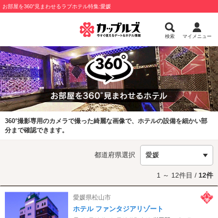
お部屋を360°見まわせるラブホテル特集:愛媛
検索
マイメニュー
360°撮影専用のカメラで撮った綺麗な画像で、ホテルの設備を細かい部
分まで確認できます。
都道府県選択
1 ～ 12件目 /
12件
愛媛県松山市
ホテル ファンタジアリゾート