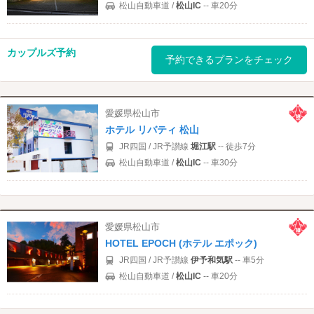
松山自動車道 /
松山IC
-- 車20分
カップルズ予約
予約できるプランをチェック
愛媛県松山市
ホテル リバティ 松山
JR四国 / JR予讃線
堀江駅
-- 徒歩7分
松山自動車道 /
松山IC
-- 車30分
愛媛県松山市
HOTEL EPOCH (ホテル エポック)
JR四国 / JR予讃線
伊予和気駅
-- 車5分
松山自動車道 /
松山IC
-- 車20分