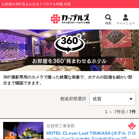
お部屋を360°見まわせるラブホテル特集:佐賀
検索
マイメニュー
360°撮影専用のカメラで撮った綺麗な画像で、ホテルの設備を細かい部
分まで確認できます。
都道府県選択
1 ～ 7件目 /
7件
佐賀県三養基郡
HOTEL CLover Leaf TSUKASA (ホテル クロ
ーバー リーフ ツカサ)【ツカサグループ】