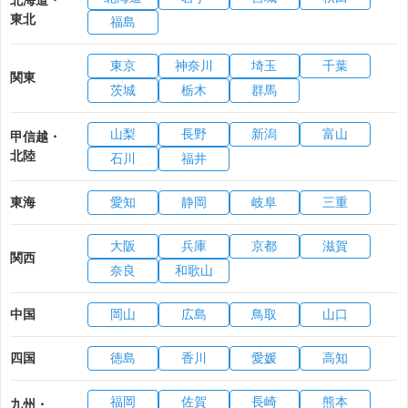
東北
福島
東京
神奈川
埼玉
千葉
関東
茨城
栃木
群馬
山梨
長野
新潟
富山
甲信越・
北陸
石川
福井
東海
愛知
静岡
岐阜
三重
大阪
兵庫
京都
滋賀
関西
奈良
和歌山
中国
岡山
広島
鳥取
山口
四国
徳島
香川
愛媛
高知
福岡
佐賀
長崎
熊本
九州・