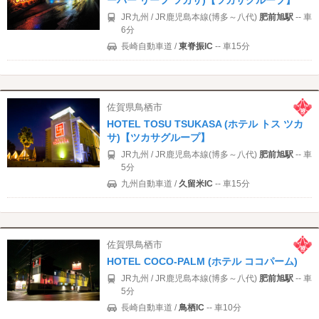
JR九州 / JR鹿児島本線(博多～八代)
肥前旭駅
-- 車
6分
長崎自動車道 /
東脊振IC
-- 車15分
佐賀県鳥栖市
HOTEL TOSU TSUKASA (ホテル トス ツカ
サ)【ツカサグループ】
JR九州 / JR鹿児島本線(博多～八代)
肥前旭駅
-- 車
5分
九州自動車道 /
久留米IC
-- 車15分
佐賀県鳥栖市
HOTEL COCO-PALM (ホテル ココパーム)
JR九州 / JR鹿児島本線(博多～八代)
肥前旭駅
-- 車
5分
長崎自動車道 /
鳥栖IC
-- 車10分