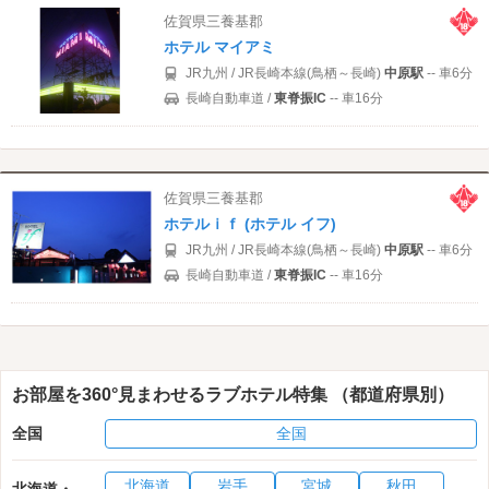
佐賀県三養基郡
ホテル マイアミ
JR九州 / JR長崎本線(鳥栖～長崎)
中原駅
-- 車6分
長崎自動車道 /
東脊振IC
-- 車16分
佐賀県三養基郡
ホテルｉｆ (ホテル イフ)
JR九州 / JR長崎本線(鳥栖～長崎)
中原駅
-- 車6分
長崎自動車道 /
東脊振IC
-- 車16分
お部屋を360°見まわせるラブホテル特集 （都道府県別）
全国
全国
北海道
岩手
宮城
秋田
北海道・