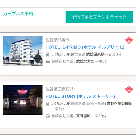
カップルズ予約
予約できるプランをチェック
佐賀県武雄市
HOTEL IL-PRIMO (ホテル イルプリーモ)
JR九州 / JR佐世保線
武雄温泉駅
-- 徒歩3分
長崎自動車道 /
武雄北方IC
-- 車6分
佐賀県三養基郡
HOTEL STORY (ホテル ストーリー)
JR九州 / JR長崎本線(鳥栖～長崎)
吉野ケ里公園駅
-- 車5分
長崎自動車道 /
東脊振IC
-- 車10分