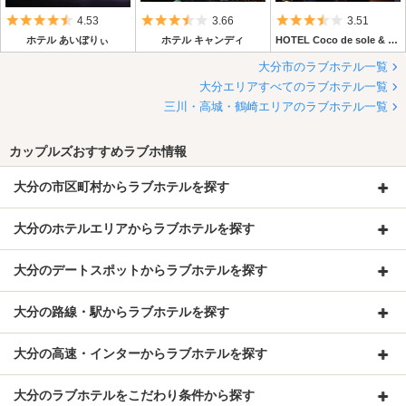
5つ星のうち4.5
5つ星のうち3.5
5つ星のうち3.
4.53
3.66
3.51
ホテル あいぼりぃ
ホテル キャンディ
HOTEL Coco de sole & Coco de mono (ホテル ココデ ソーレ＆ココデ モーノ)
大分市のラブホテル一覧
大分エリアすべてのラブホテル一覧
三川・高城・鶴崎エリアのラブホテル一覧
カップルズおすすめラブホ情報
大分の市区町村からラブホテルを探す
大分のホテルエリアからラブホテルを探す
大分のデートスポットからラブホテルを探す
大分の路線・駅からラブホテルを探す
大分の高速・インターからラブホテルを探す
大分のラブホテルをこだわり条件から探す