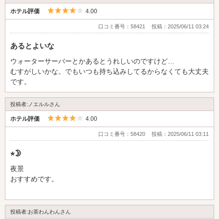
5つ星のうち4
ホテル評価
4.00
口コミ番号：58421
投稿：2025/06/11 03:24
あるとよいな
ウォーターサーバーとかあるとうれしいのですけど…
むすがしいかな。でもいつも持ち込みしてるからなくても大丈夫
です。
投稿者:ノエルルさん
5つ星のうち4
ホテル評価
4.00
口コミ番号：58420
投稿：2025/06/11 03:11
⭐︎🌛
夜景
おすすめです。
投稿者:お茶わんわんさん