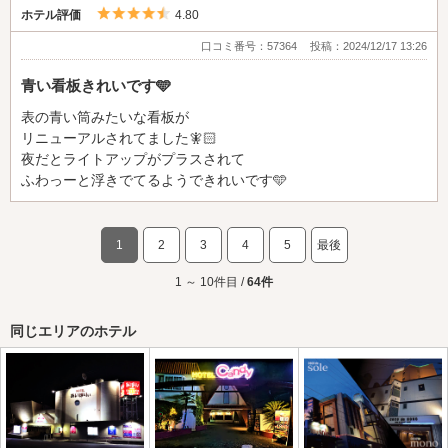
5つ星のうち4.5
ホテル評価
4.80
口コミ番号：57364
投稿：2024/12/17 13:26
青い看板きれいです🩵
表の青い筒みたいな看板が
リニューアルされてました🧚🏻
夜だとライトアップがプラスされて
ふわっーと浮きでてるようできれいです🩵
1
2
3
4
5
最後
1 ～ 10件目 /
64件
同じエリアのホテル