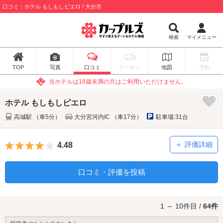
口コミ：ホテル もしもしピエロ / 大分市
検索
マイメニュー
TOP
写真
口コミ
クーポン
地図
予約
当ホテルは18歳未満の方はご利用いただけません。
ホテル もしもしピエロ
高城駅 （車5分）
大分宮河内IC （車17分）
駐車場:31台
5つ星のうち4
評価詳細
4.48
口コミ・評価を投稿
1 ～ 10件目 /
64件