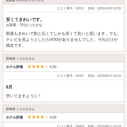
投稿者:やわらかチキンさん
口コミ番号：59311
投稿：2025/10/28 18:35
安くてきれいです。
お部屋：701だったかな
部屋もきれいで割と広くてしかも安くて良いと思います。でも、
テレビを見ようとしたらVODがありませんでした。それだけが
残念です。
投稿者:ノエルルさん
5つ星のうち4
ホテル評価
4.00
口コミ番号：58427
投稿：2025/06/11 04:02
8月
空いてますように！
投稿者:ノエルルさん
5つ星のうち4
ホテル評価
4.00
口コミ番号：58426
投稿：2025/06/11 03:53