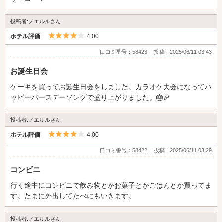
投稿者:ノエルルさん
5つ星のうち4
ホテル評価
4.00
口コミ番号：58423
投稿：2025/06/11 03:43
お誕生日会
ケーキを買ってお誕生日会をしました。カラオケ大会になってハ
ッピーバースデーソングで盛り上がりました。🎂🎉
投稿者:ノエルルさん
5つ星のうち4
ホテル評価
4.00
口コミ番号：58422
投稿：2025/06/11 03:29
コンビニ
行く途中にコンビニで飲み物とかお菓子とかごはんとか買ってま
す。たまに外出してたべにもいきます。
投稿者:ノエルルさん