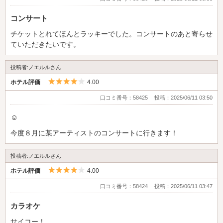
コンサート
チケットとれてほんとラッキーでした。コンサートのあと寄らせ
ていただきたいです。
投稿者:ノエルルさん
5つ星のうち4
ホテル評価
4.00
口コミ番号：58425
投稿：2025/06/11 03:50
☺︎
今度８月に某アーティストのコンサートに行きます！
投稿者:ノエルルさん
5つ星のうち4
ホテル評価
4.00
口コミ番号：58424
投稿：2025/06/11 03:47
カラオケ
サイコー！