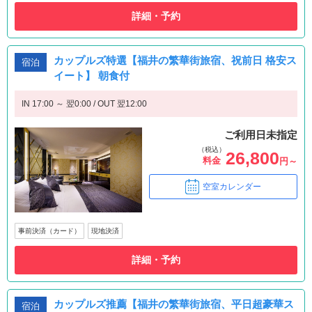
詳細・予約
カップルズ特選【福井の繁華街旅宿、祝前日 格安ス
宿泊
イート】 朝食付
IN 17:00 ～ 翌0:00 / OUT 翌12:00
ご利用日未指定
（税込）
26,800
料金
円～
空室カレンダー
事前決済（カード）
現地決済
詳細・予約
カップルズ推薦【福井の繁華街旅宿、平日超豪華ス
宿泊