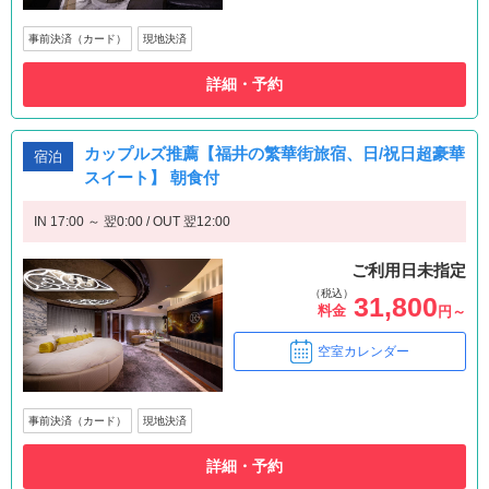
事前決済（カード）
現地決済
詳細・予約
カップルズ推薦【福井の繁華街旅宿、日/祝日超豪華
宿泊
スイート】 朝食付
IN 17:00 ～ 翌0:00 / OUT 翌12:00
ご利用日未指定
（税込）
31,800
料金
円～
空室カレンダー
事前決済（カード）
現地決済
詳細・予約