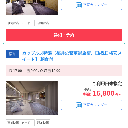
空室カレンダー
事前決済（カード）
現地決済
詳細・予約
カップルズ特選【福井の繁華街旅宿、日/祝日格安ス
宿泊
イート】 朝食付
IN 17:00 ～ 翌0:00 / OUT 翌12:00
ご利用日未指定
（税込）
15,800
料金
円～
空室カレンダー
事前決済（カード）
現地決済