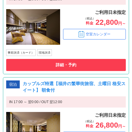
ご利用日未指定
（税込）
22,800
料金
円～
空室カレンダー
事前決済（カード）
現地決済
詳細・予約
カップルズ特選【福井の繁華街旅宿、土曜日 格安ス
宿泊
イート】 朝食付
IN 17:00 ～ 翌0:00 / OUT 翌12:00
ご利用日未指定
（税込）
26,800
料金
円～