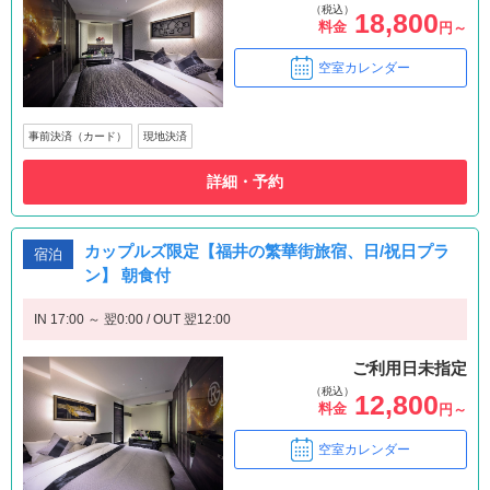
（税込）
18,800
料金
円～
空室カレンダー
事前決済（カード）
現地決済
詳細・予約
カップルズ限定【福井の繁華街旅宿、日/祝日プラ
宿泊
ン】 朝食付
IN 17:00 ～ 翌0:00 / OUT 翌12:00
ご利用日未指定
（税込）
12,800
料金
円～
空室カレンダー