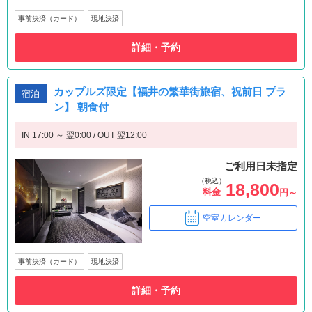
事前決済（カード）
現地決済
詳細・予約
カップルズ限定【福井の繁華街旅宿、祝前日 プラ
宿泊
ン】 朝食付
IN 17:00 ～ 翌0:00 / OUT 翌12:00
ご利用日未指定
（税込）
18,800
料金
円～
空室カレンダー
事前決済（カード）
現地決済
詳細・予約