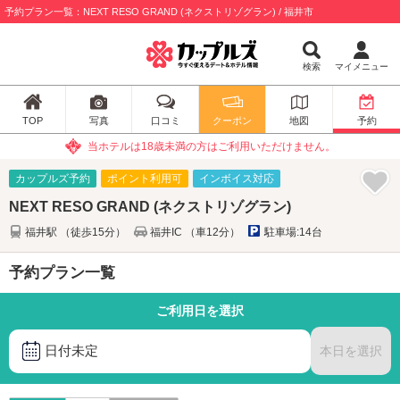
予約プラン一覧：NEXT RESO GRAND (ネクストリゾグラン) / 福井市
検索
マイメニュー
TOP
写真
口コミ
クーポン
地図
予約
当ホテルは18歳未満の方はご利用いただけません。
カップルズ予約
ポイント利用可
インボイス対応
NEXT RESO GRAND (ネクストリゾグラン)
福井駅 （徒歩15分）
福井IC （車12分）
駐車場:14台
予約プラン一覧
ご利用日を選択
日付未定
本日を選択