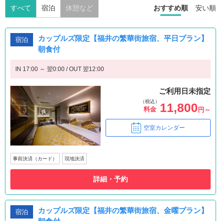
すべて
宿泊
休憩など
おすすめ順
安い順
カップルズ限定【福井の繁華街旅宿、平日プラン】
宿泊
朝食付
IN 17:00 ～ 翌0:00 / OUT 翌12:00
ご利用日未指定
（税込）
11,800
料金
円～
空室カレンダー
事前決済（カード）
現地決済
詳細・予約
カップルズ限定【福井の繁華街旅宿、金曜プラン】
宿泊