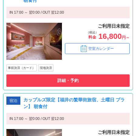
朝食付
IN 17:00 ～ 翌0:00 / OUT 翌12:00
ご利用日未指定
（税込）
16,800
料金
円～
空室カレンダー
事前決済（カード）
現地決済
詳細・予約
カップルズ限定【福井の繁華街旅宿、土曜日 プラ
宿泊
ン】 朝食付
IN 17:00 ～ 翌0:00 / OUT 翌12:00
ご利用日未指定