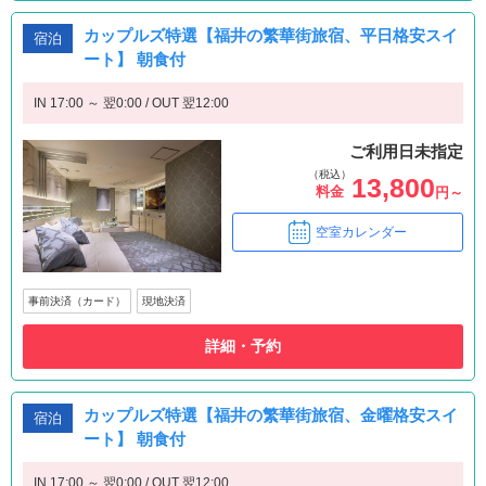
カップルズ特選【福井の繁華街旅宿、平日格安スイ
宿泊
ート】 朝食付
IN 17:00 ～ 翌0:00 / OUT 翌12:00
ご利用日未指定
（税込）
13,800
料金
円～
空室カレンダー
事前決済（カード）
現地決済
詳細・予約
カップルズ特選【福井の繁華街旅宿、金曜格安スイ
宿泊
ート】 朝食付
IN 17:00 ～ 翌0:00 / OUT 翌12:00