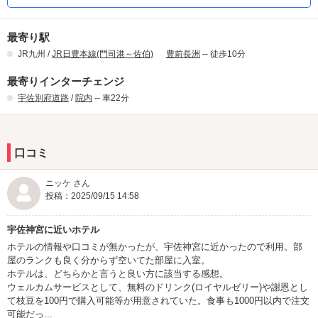
最寄り駅
JR九州 /
JR日豊本線(門司港～佐伯)
豊前長洲
-- 徒歩10分
最寄りインターチェンジ
宇佐別府道路
/
院内
-- 車22分
口コミ
ニッケ さん
投稿：2025/09/15 14:58
宇佐神宮に近いホテル
ホテルの情報や口コミが無かったが、宇佐神宮に近かったので利用。部
屋のランクも良く分からず空いてた部屋に入室。
ホテルは、どちらかと言うと良い方に該当する感想。
ウェルカムサービスとして、無料のドリンク(ロイヤルゼリー)や謝恩とし
て枝豆を100円で購入可能等が用意されていた。食事も1000円以内で注文
可能だっ...