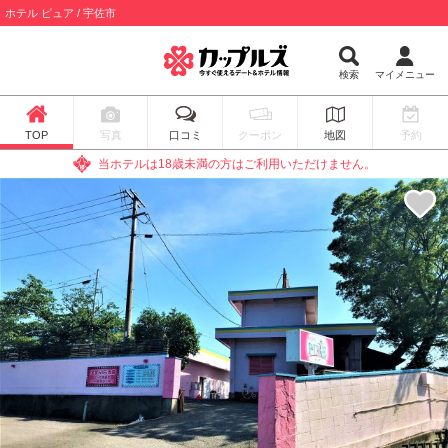
ホテル ピュア / 宇佐市
検索
マイメニュー
TOP
写真
口コミ
クーポン
地図
予約
当ホテルは18歳未満の方はご利用いただけません。