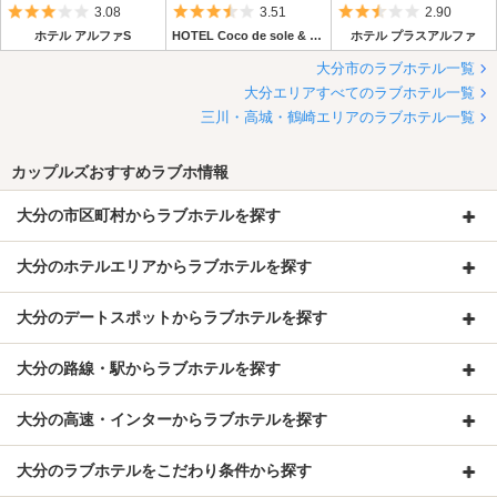
5つ星のうち3
5つ星のうち3.5
5つ星のうち2.
3.08
3.51
2.90
ホテル アルファS
HOTEL Coco de sole & Coco de mono (ホテル ココデ ソーレ＆ココデ モーノ)
ホテル プラスアルファ
大分市のラブホテル一覧
大分エリアすべてのラブホテル一覧
三川・高城・鶴崎エリアのラブホテル一覧
カップルズおすすめラブホ情報
大分の市区町村からラブホテルを探す
大分のホテルエリアからラブホテルを探す
大分のデートスポットからラブホテルを探す
大分の路線・駅からラブホテルを探す
大分の高速・インターからラブホテルを探す
大分のラブホテルをこだわり条件から探す