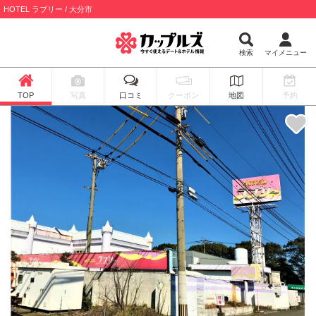
HOTEL ラブリー / 大分市
検索
マイメニュー
TOP
写真
口コミ
クーポン
地図
予約