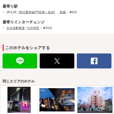
最寄り駅
JR九州 /
JR日豊本線(門司港～佐伯)
高城
-- 車8分
最寄りインターチェンジ
大分自動車道
/
大分米良
-- 車20分
このホテルをシェアする
同じエリアのホテル