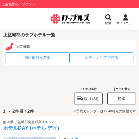
上益城郡のラブホテル
検索
マイメニュー
上益城郡のラブホテル一覧
上益城郡
市区町村を変更
ホテルエリアで見る
こだわり条件
並び替え
絞り込む
標準
1 ～ 2件目 /
2件
※予約カレンダーは12:40時点の情報です
熊本県 上益城郡御船町高木916-2
ホテルDAY (ホテル デイ)