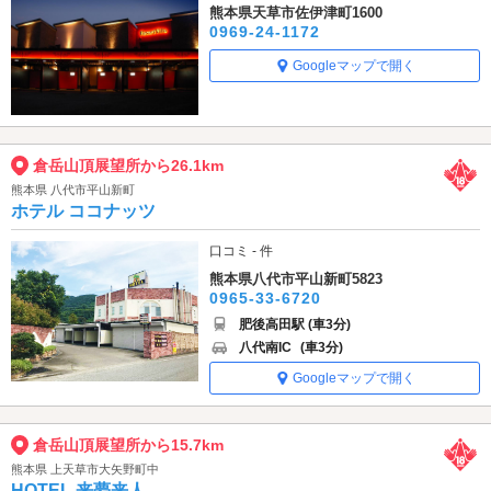
熊本県天草市佐伊津町1600
0969-24-1172
Googleマップで開く
倉岳山頂展望所から26.1km
熊本県 八代市平山新町
ホテル ココナッツ
口コミ - 件
熊本県八代市平山新町5823
0965-33-6720
肥後高田駅 (車3分)
八代南IC
(車3分)
Googleマップで開く
倉岳山頂展望所から15.7km
熊本県 上天草市大矢野町中
HOTEL 来夢来人