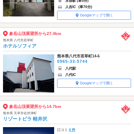
水俣駅 (車5分)
人吉IC
(車70分)
Googleマップで開く
倉岳山頂展望所から27.4km
熊本県 八代市若草町
ホテルソフィア
熊本県八代市若草町14-6
0965-33-5744
八代駅
八代IC
Googleマップで開く
倉岳山頂展望所から14.7km
熊本県 天草市佐伊津町
リゾートビラ 軽井沢
口コミ
4 件