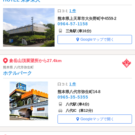
口コミ
1 件
熊本県上天草市大矢野町中4559-2
0964-57-1158
三角駅 (車16分)
Googleマップで開く
倉岳山頂展望所から27.4km
熊本県 八代市弥生町
ホテルパーク
口コミ
1 件
熊本県八代市弥生町14-8
0965-35-5355
八代駅 (車4分)
八代IC
(車12分)
Googleマップで開く