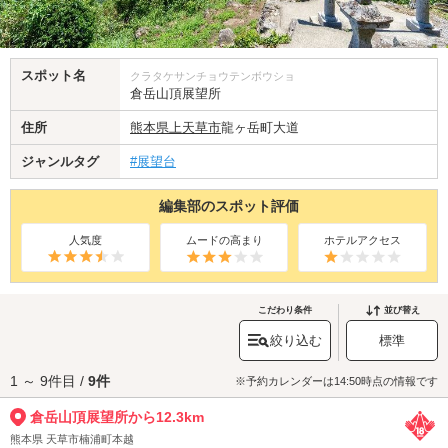
スポット名
クラタケサンチョウテンボウショ
倉岳山頂展望所
住所
熊本県
上天草市
龍ヶ岳町大道
ジャンルタグ
#展望台
編集部のスポット評価
人気度
ムードの高まり
ホテルアクセス
こだわり条件
並び替え
絞り込む
標準
1 ～ 9件目 /
9件
※予約カレンダーは14:50時点の情報です
倉岳山頂展望所から12.3km
熊本県 天草市楠浦町本越