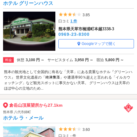
ホテル グリーンハウス
5つ星のうち3.5
3.85
口コミ
1 件
熊本県天草市楠浦町本越3338-3
0969-23-8300
Googleマップで開く
休憩
3,100 円 ～
サービスタイム
3,950 円 ～
宿泊
5,800 円 ～
料金
熊本の観光地として全国的に有名な「天草」にある貴重なホテル『グリーンハ
ウス』 世界文化遺産の「﨑津集落」や遭遇率90％超えと言われる「イルカウ
ォッチング」など観光スポットに事欠かない天草。 グリーンハウスは天草の
ほぼ中心の立地のため...
倉岳山頂展望所から27.1km
熊本県 八代市錦町
ホテル ラ・メール
5つ星のうち3.5
3.60
口コミ - 件