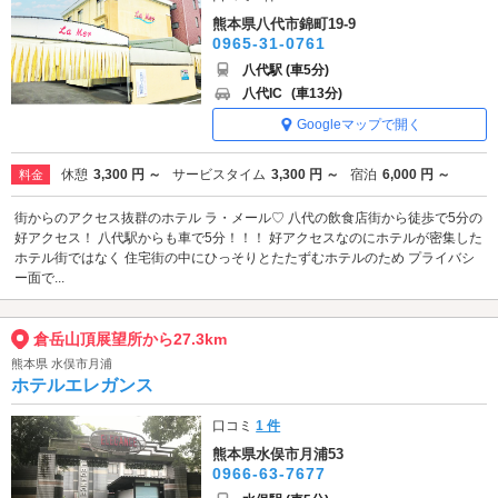
熊本県八代市錦町19-9
0965-31-0761
八代駅 (車5分)
八代IC
(車13分)
Googleマップで開く
休憩
3,300 円 ～
サービスタイム
3,300 円 ～
宿泊
6,000 円 ～
料金
街からのアクセス抜群のホテル ラ・メール♡ 八代の飲食店街から徒歩で5分の
好アクセス！ 八代駅からも車で5分！！！ 好アクセスなのにホテルが密集した
ホテル街ではなく 住宅街の中にひっそりとたたずむホテルのため プライバシ
ー面で...
倉岳山頂展望所から27.3km
熊本県 水俣市月浦
ホテルエレガンス
口コミ
1 件
熊本県水俣市月浦53
0966-63-7677