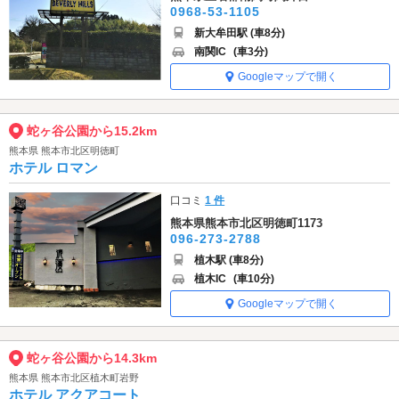
0968-53-1105
新大牟田駅 (車8分)
南関IC
(車3分)
Googleマップで開く
蛇ヶ谷公園から15.2km
熊本県 熊本市北区明徳町
ホテル ロマン
口コミ
1 件
熊本県熊本市北区明徳町1173
096-273-2788
植木駅 (車8分)
植木IC
(車10分)
Googleマップで開く
蛇ヶ谷公園から14.3km
熊本県 熊本市北区植木町岩野
ホテル アクアコート