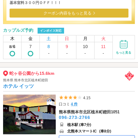
基本室料３００円ＯＦＦ！！！
クーポン内容をもっと見る
カップルズ予約
インボイス対応
木
金
土
日
月
火
6
7
8
9
10
11
8/
-
-
-
-
もっと見る
蛇ヶ谷公園から15.6km
熊本県 熊本市北区植木町鐙田
ホテル イッツ
5つ星のうち4
4.15
口コミ
4 件
熊本県熊本市北区植木町鐙田1051
096-273-2766
植木駅 (車7分)
北熊本スマートIC
(車8分)