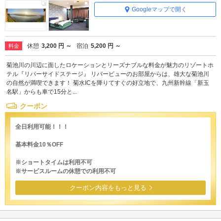
Googleマップで開く
休憩
3,200 円 ～
宿泊
5,200 円 ～
料金
菊池川の川辺に面したロケーションとリーズナブルな料金が魅力のリゾートホ
テル『リバーサイドステージ』 リバービューのお部屋からは、雄大な菊池川
の自然が満喫できます！ 菊水ICを降りてすぐの好立地で、九州新幹線「新玉
名駅」からも車で15分と...
クーポン
全日利用可能！！！
基本料金10％OFF
※ショートタイムは利用不可
※サービスルームの休憩での利用不可
クーポン内容をもっと見る