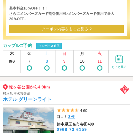
基本料金10％OFF！！！
さらにメンバーズカード割引併用可♪メンバーズカード併用で最大
20％OFF...
クーポン内容をもっと見る
カップルズ予約
インボイス対応
木
金
土
日
月
火
6
7
8
9
10
11
8/
-
もっと見る
蛇ヶ谷公園から4.9km
熊本県 玉名市寺田
ホテル グリーンライト
5つ星のうち4.5
4.60
口コミ
2 件
熊本県玉名市寺田400
0968-73-6159