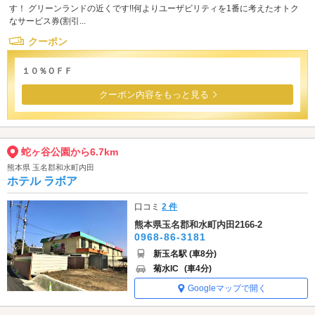
す！ グリーンランドの近くです!!何よりユーザビリティを1番に考えたオトク
なサービス券(割引...
クーポン
１０％ＯＦＦ
クーポン内容をもっと見る
蛇ヶ谷公園から6.7km
熊本県 玉名郡和水町内田
ホテル ラボア
口コミ
2 件
熊本県玉名郡和水町内田2166-2
0968-86-3181
新玉名駅 (車8分)
菊水IC
(車4分)
Googleマップで開く