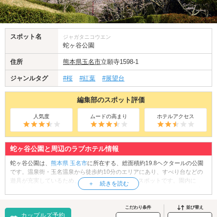
スポット名
ジャガタニコウエン
蛇ヶ谷公園
住所
熊本県
玉名市
立願寺1598-1
ジャンルタグ
#桜
#紅葉
#展望台
編集部のスポット評価
人気度
ムードの高まり
ホテルアクセス
蛇ヶ谷公園と周辺のラブホテル情報
蛇ヶ谷公園は、
熊本県
玉名市
に所在する、総面積約19.8ヘクタールの公園
です。温泉街・玉名温泉から徒歩約10分のエリアにあり、すべり台などの
遊具が充実しているため、子どもたちにも人気のスポットです。園内に
は、野球場やゲートボール場、テニスコート、グランドゴルフ場等が整備
され、地域の人々にとっての憩いの場にもなっています。また、芝生広場
や展望所などピクニックに最適なスポットも備わっています。そして蛇ヶ
こだわり条件
並び替え
カップルズ予約
谷公園といえば、サクラやツツジで有名な花見の名所。春は動きやすい服