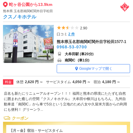
蛇ヶ谷公園から13.9km
熊本県 玉名郡南関町関外目字松田
クスノキホテル
5つ星のうち2.5
2.90
口コミ
2 件
熊本県玉名郡南関町関外目字松田1577-1
0968-53-0700
大牟田駅 (車20分)
南関IC
(車1分)
Googleマップで開く
休憩
2,620 円 ～
サービスタイム
4,050 円 ～
宿泊
4,180 円 ～
料金
店名も新たにリニューアルオープン！！！ 福岡と熊本の県境にたたずむ自然
に囲まれた癒しの空間『クスノキホテル』 大牟田や柳川はもちろん、九州自
動車道「南関IC」から車で5分という立地のため八女や久留米方面からの利用
にも便利！ グリーンラ...
クーポン
【月～金】宿泊・サービスタイム