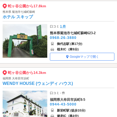
蛇ヶ谷公園から17.8km
熊本県 菊池市七城町蘇崎
ホテル スキップ
口コミ
1 件
熊本県菊池市七城町蘇崎623-2
0968-26-3880
御代志駅 (車17分)
植木IC
(車9分)
Googleマップで開く
蛇ヶ谷公園から14.3km
福岡県 大牟田市浜町
WENDY HOUSE (ウェンディ ハウス)
口コミ - 件
福岡県大牟田市浜町8-5
0944-43-5000
新栄町駅 (徒歩10分)
健老IC
(車4分)