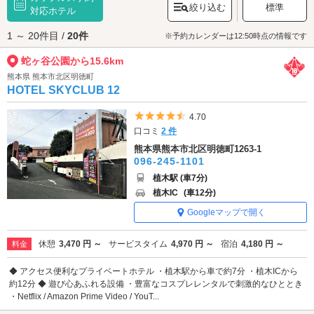
絞り込む
標準
装で出かけて、散策デートを楽しむのもおすすめです。
対応ホテル
蛇ヶ谷公園へは、
玉名・荒尾エリアのラブホテル
からもアクセスが便利で
1 ～ 20件目 /
20件
す。
※予約カレンダーは12:50時点の情報です
蛇ヶ谷公園から15.6km
熊本県 熊本市北区明徳町
HOTEL SKYCLUB 12
5つ星のうち4.5
4.70
口コミ
2 件
熊本県熊本市北区明徳町1263-1
096-245-1101
植木駅 (車7分)
植木IC
(車12分)
Googleマップで開く
休憩
3,470 円 ～
サービスタイム
4,970 円 ～
宿泊
4,180 円 ～
料金
◆ アクセス便利なプライベートホテル ・植木駅から車で約7分 ・植木ICから
約12分 ◆ 遊び心あふれる設備 ・豊富なコスプレレンタルで刺激的なひととき
・Netflix / Amazon Prime Video / YouT...