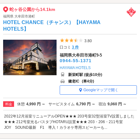
蛇ヶ谷公園から14.1km
福岡県 大牟田市港町
HOTEL CHANCE（チャンス）【HAYAMA
HOTELS】
5つ星のうち3.5
3.80
口コミ
3 件
福岡県大牟田市港町9-5
0944-55-1371
HAYAMA HOTELS
新栄町駅 (徒歩10分)
健老IC
(車4分)
Googleマップで開く
休憩
4,990 円 ～
サービスタイム
6,790 円 ～
宿泊
9,060 円 ～
料金
2022年12月浴室リニューアルOPEN★★★ 203号室32型浴室TV設置しました
★★★ 212号室光るバスタブHOTARU設置★★★ 203・206・211号室
JOY SOUND最新 F1 導入！カラオケ専用スピーカーも...