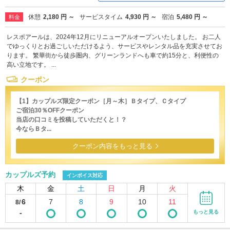
休憩
2,180 円 ～
サービスタイム
4,930 円 ～
宿泊
5,480 円 ～
料金
レスポアールは、2024年12月にリニューアルオープンいたしました。 お二人
でゆっくりとお過ごしいただけるよう、サービスやレンタル品を充実させてお
ります。 繁華街から徒歩圏内、グリーンランドへも車で約15分と、利便性の
高い立地です。 ...
クーポン
【1】カップルズ限定クーポン［月～木］Ｂタイプ、Ｃタイプ
ご宿泊30％OFFクーポン
当店の口コミを投稿していただくと！？
今ならＢタ...
クーポン内容をもっと見る
カップルズ予約
インボイス対応
木
金
土
日
月
火
6
7
8
9
10
11
8/
-
もっと見る