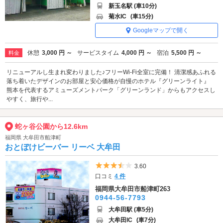
新玉名駅 (車10分)
菊水IC
(車15分)
Googleマップで開く
休憩
3,000 円 ～
サービスタイム
4,000 円 ～
宿泊
5,500 円 ～
料金
リニューアルし生まれ変わりました♪フリーWi-Fi全室に完備！ 清潔感あふれる
落ち着いたデザインのお部屋と安心価格が自慢のホテル『グリーンライト』
熊本を代表するアミューズメントパーク「グリーンランド」からもアクセスし
やすく、旅行や...
蛇ヶ谷公園から12.6km
福岡県 大牟田市船津町
おとぼけビーバー リーベ 大牟田
5つ星のうち3.5
3.60
口コミ
4 件
福岡県大牟田市船津町263
0944-56-7793
大牟田駅 (車5分)
大牟田IC
(車7分)