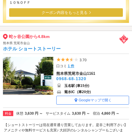
１０％ＯＦＦ
クーポン内容をもっと見る
蛇ヶ谷公園から4.8km
熊本県 荒尾市金山
ホテル ショートストーリー
5つ星のうち3.5
3.70
口コミ
1 件
熊本県荒尾市金山1161
0968-68-1320
玉名駅 (車15分)
菊水IC
(車20分)
Googleマップで開く
休憩
3,630 円 ～
サービスタイム
3,630 円 ～
宿泊
4,860 円 ～
料金
【ショートストーリーは現在通常通り営業しております。是非ご利用下さい】
アメニティや無料サービスも充実♪ 大好評のレンタルシャンプーもございま