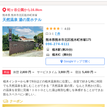
蛇ヶ谷公園から16.8km
熊本県 熊本市北区植木町米塚
天然温泉 湯の里ホテル
5つ星のうち4
4.03
口コミ
7 件
熊本県熊本市北区植木町米塚175
096-274-6111
植木駅 (車20分)
植木IC
(車8分)
Googleマップで開く
休憩
2,800 円 ～
サービスタイム
3,900 円 ～
宿泊
5,400 円 ～
料金
植木インターから車で8分ほどの植木温泉街に位置し、自室で好きな時に何回
でも天然温泉を楽しむことができる『天然温泉 湯の里』 なんと天然かけ流し
の温泉を全室に完備！トロトロとした湯は格別な癒しを体感することができお
肌もスベスベに♪ 嬉しい...
クーポン