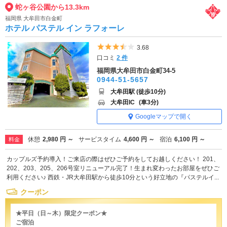
蛇ヶ谷公園から13.3km
福岡県 大牟田市白金町
ホテル パステル イン ラフォーレ
5つ星のうち3.5
3.68
口コミ
2 件
福岡県大牟田市白金町34-5
0944-51-5657
大牟田駅 (徒歩10分)
大牟田IC
(車3分)
Googleマップで開く
休憩
2,980 円 ～
サービスタイム
4,600 円 ～
宿泊
6,100 円 ～
料金
カップルズ予約導入！ご来店の際はぜひご予約をしてお越しください！ 201、
202、203、205、206号室リニューアル完了！生まれ変わったお部屋をぜひご
利用ください♪ 西鉄・JR大牟田駅から徒歩10分という好立地の『パステルイ...
クーポン
★平日（日～木）限定クーポン★
ご宿泊