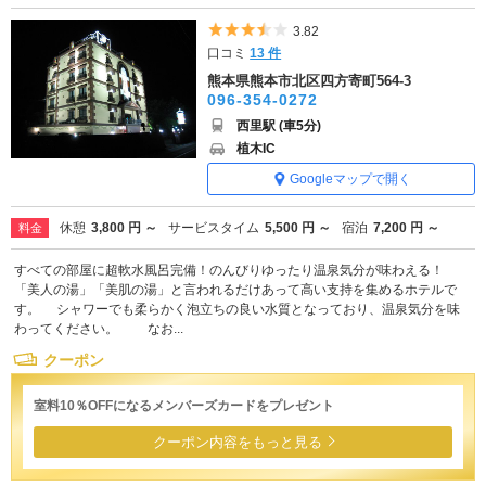
5つ星のうち3.5
3.82
口コミ
13 件
熊本県熊本市北区四方寄町564-3
096-354-0272
西里駅 (車5分)
植木IC
Googleマップで開く
休憩
3,800 円 ～
サービスタイム
5,500 円 ～
宿泊
7,200 円 ～
料金
すべての部屋に超軟水風呂完備！のんびりゆったり温泉気分が味わえる！
「美人の湯」「美肌の湯」と言われるだけあって高い支持を集めるホテルで
す。 シャワーでも柔らかく泡立ちの良い水質となっており、温泉気分を味
わってください。 なお...
クーポン
室料10％OFFになるメンバーズカードをプレゼント
クーポン内容をもっと見る