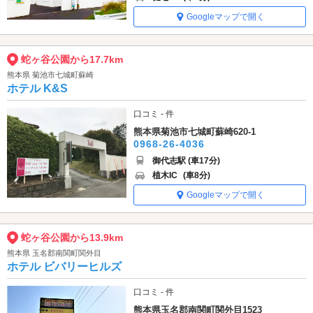
Googleマップで開く
蛇ヶ谷公園から17.7km
熊本県 菊池市七城町蘇崎
ホテル K&S
口コミ - 件
熊本県菊池市七城町蘇崎620-1
0968-26-4036
御代志駅 (車17分)
植木IC
(車8分)
Googleマップで開く
蛇ヶ谷公園から13.9km
熊本県 玉名郡南関町関外目
ホテル ビバリーヒルズ
口コミ - 件
熊本県玉名郡南関町関外目1523