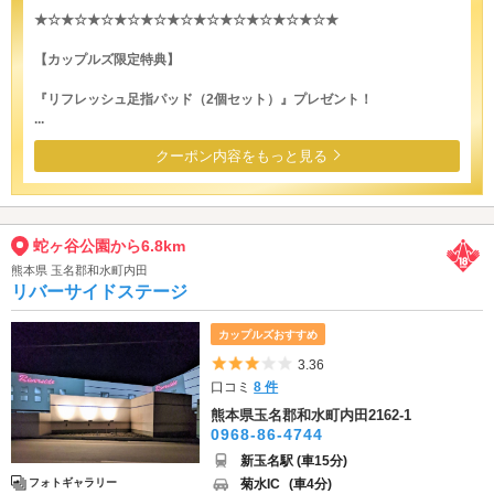
★☆★☆★☆★☆★☆★☆★☆★☆★☆★☆★☆★
【カップルズ限定特典】
『リフレッシュ足指パッド（2個セット）』プレゼント！
...
クーポン内容をもっと見る
蛇ヶ谷公園から6.8km
熊本県 玉名郡和水町内田
リバーサイドステージ
カップルズおすすめ
5つ星のうち3
3.36
口コミ
8 件
熊本県玉名郡和水町内田2162-1
0968-86-4744
新玉名駅 (車15分)
菊水IC
(車4分)
フォトギャラリー