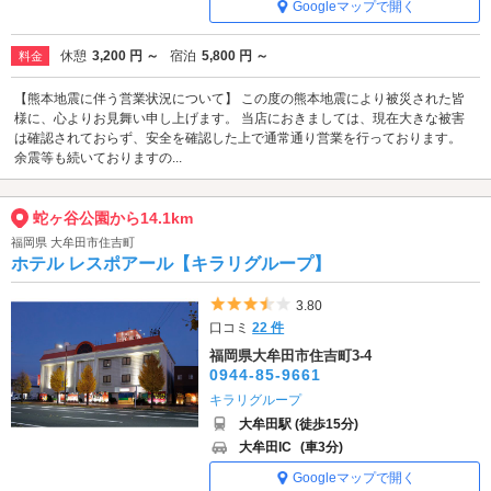
Googleマップで開く
休憩
3,200 円 ～
宿泊
5,800 円 ～
料金
【熊本地震に伴う営業状況について】 この度の熊本地震により被災された皆
様に、心よりお見舞い申し上げます。 当店におきましては、現在大きな被害
は確認されておらず、安全を確認した上で通常通り営業を行っております。
余震等も続いておりますの...
蛇ヶ谷公園から14.1km
福岡県 大牟田市住吉町
ホテル レスポアール【キラリグループ】
5つ星のうち3.5
3.80
口コミ
22 件
福岡県大牟田市住吉町3-4
0944-85-9661
キラリグループ
大牟田駅 (徒歩15分)
大牟田IC
(車3分)
Googleマップで開く