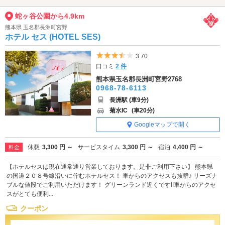
蛇ヶ谷公園から4.9km
熊本県 玉名郡長洲町宮野
ホテル セス (HOTEL SES)
5つ星のうち3.5
3.70
口コミ
2 件
熊本県玉名郡長洲町宮野2768
0968-78-6113
長洲駅 (車9分)
菊水IC
(車20分)
Googleマップで開く
休憩
3,300 円 ～
サービスタイム
3,300 円 ～
宿泊
4,400 円 ～
料金
【ホテルセスは現在通常通り営業しております。是非ご利用下さい】 熊本県
の国道２０８号線沿いに佇むホテルセス！ 車からのアクセスも抜群♪ リーズナ
ブルな値段でご利用いただけます！ グリーンランド近くです!!車からのアクセ
スがとても便利...
クーポン