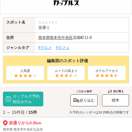
スポット名
サカエドオリ
栄通り
住所
熊本県
熊本市中央区
花畑町11-9
ジャンルタグ
#グルメ
#カフェ
編集部のスポット評価
人気度
ムードの高まり
ホテルアクセス
こだわり条件
並び替え
カップルズ予約
絞り込む
標準
対応ホテル
1 ～ 15件目 /
15件
※予約カレンダーは16:20時点の情報です
栄通りから0.8km
熊本県 熊本市中央区九品寺