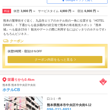
Googleマップで開く
休憩
3,900 円 ～
サービスタイム
4,900 円 ～
宿泊
6,900 円 ～
料金
熊本の繁華街すぐ近く、九品寺エリアのホテル街の一角に位置する「HOTEL
DINKS」！ 下通からも徒歩圏内の好立地で熊本の有名観光スポット『熊本
城』へも徒歩15分！ 観光やデートの際に利用するにはピッタリのホテルです♪
もちろんビジネス...
クーポン
休憩5時間・宿泊10％OFF
クーポン内容をもっと見る
栄通りから0.4km
熊本県 熊本市中央区中央街
ホテルCB
口コミ - 件
熊本県熊本市中央区中央街4-12
096-211-8851