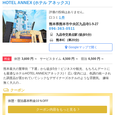
HOTEL ANNEX (ホテル アネックス)
評価の投稿はありません。
口コミ
1 件
熊本県熊本市中央区九品寺1-9-27
096-363-0511
九品寺交差点駅 (徒歩5分)
熊本IC
(車20分)
Googleマップで開く
休憩
3,600 円 ～
サービスタイム
4,500 円 ～
宿泊
6,500 円 ～
料金
熊本最大の繁華街「下通」から徒歩5分！ビジネスや観光、もちろんデートに
も最適なホテルHOTEL ANNEX(アネックス)！ 広い室内には、色調の統一され
た調度品が置かれていてシックなデザイナーズホテルのような雰囲気。 嫌味
無く大人の...
クーポン
休憩・宿泊基本料金10％OFF
クーポン内容をもっと見る