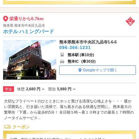
栄通りから0.7km
熊本県 熊本市中央区九品寺
ホテル ハミングバード
熊本県熊本市中央区九品寺1-6-6
096-366-1231
熊本駅 (車10分)
熊本IC
(車30分)
Googleマップで開く
休憩
2,680 円 ～
宿泊
5,980 円 ～
料金
大切なプライベートのひとときにホッと寛げる清潔な心地よさを・・・ 暖か
い雰囲気と、行き届いた清掃で、落ち着きのある快適な空間に。 熊本最大の
繁華街「下通」から徒歩約5分！ 全日朝５時～夜１０時までの最長１７時間の
ノータイムサービス...
クーポン