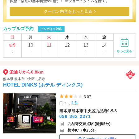
休憩・宿泊の基本料金5%割引！ ※ショートタイムを除く。
クーポン内容をもっと見る
カップルズ予約
インボイス対応
日
月
火
水
木
金
9
10
11
12
13
14
8/
-
-
-
-
-
-
もっと見る
栄通りから0.8km
熊本県 熊本市中央区九品寺
HOTEL DINKS (ホテル ディンクス)
5つ星のうち3
3.07
口コミ
2 件
熊本県熊本市中央区九品寺1-9-3
096-362-2371
九品寺交差点駅 (徒歩5分)
熊本IC
(車25分)