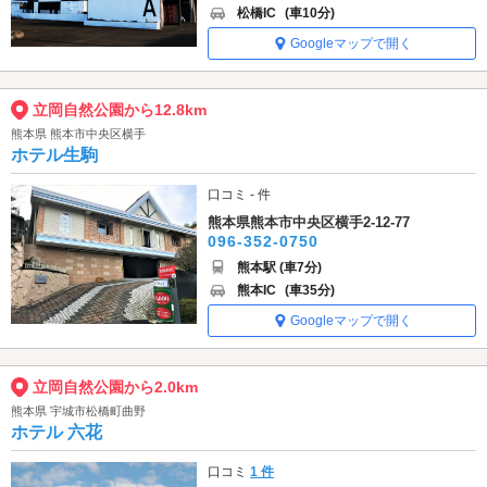
松橋IC
(車10分)
Googleマップで開く
立岡自然公園から12.8km
熊本県 熊本市中央区横手
ホテル生駒
口コミ - 件
熊本県熊本市中央区横手2-12-77
096-352-0750
熊本駅 (車7分)
熊本IC
(車35分)
Googleマップで開く
立岡自然公園から2.0km
熊本県 宇城市松橋町曲野
ホテル 六花
口コミ
1 件