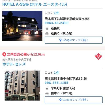
HOTEL A-Style (ホテル エースタイル)
口コミ
3 件
熊本県下益城郡美里町大沢水255
0964-46-2400
松橋駅
松橋IC
(車10分)
Googleマップで開く
立岡自然公園から12.9km
熊本県 熊本市中央区下通
ホテル セレス
口コミ
1 件
熊本県熊本市中央区下通2-3-16
096-355-1155
辛島町駅 (徒歩7分)
熊本IC
(車20分)
Googleマップで開く