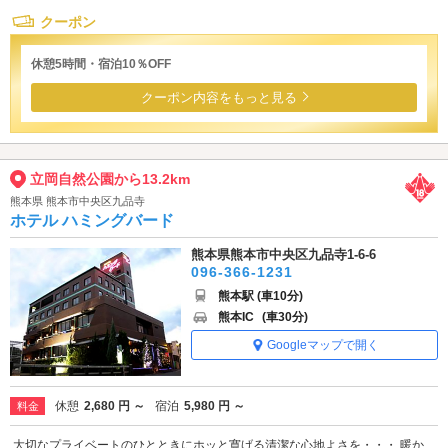
クーポン
休憩5時間・宿泊10％OFF
クーポン内容をもっと見る
立岡自然公園から13.2km
熊本県 熊本市中央区九品寺
ホテル ハミングバード
熊本県熊本市中央区九品寺1-6-6
096-366-1231
熊本駅 (車10分)
熊本IC
(車30分)
Googleマップで開く
休憩
2,680 円 ～
宿泊
5,980 円 ～
料金
大切なプライベートのひとときにホッと寛げる清潔な心地よさを・・・ 暖か