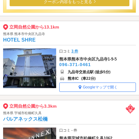
クーポン内容をもっと見る
立岡自然公園から13.1km
熊本県 熊本市中央区九品寺
HOTEL SHRE
口コミ
3 件
熊本県熊本市中央区九品寺1-9-5
096-371-0461
九品寺交差点駅 (徒歩5分)
熊本IC
(車22分)
Googleマップで開く
立岡自然公園から3.3km
熊本県 宇城市松橋町久具
パルアネックス松橋
口コミ - 件
熊本県宇城市松橋町久具1062