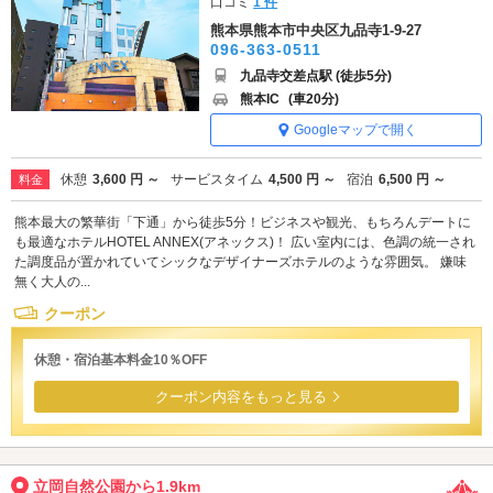
口コミ
1 件
熊本県熊本市中央区九品寺1-9-27
096-363-0511
九品寺交差点駅 (徒歩5分)
熊本IC
(車20分)
Googleマップで開く
休憩
3,600 円 ～
サービスタイム
4,500 円 ～
宿泊
6,500 円 ～
料金
熊本最大の繁華街「下通」から徒歩5分！ビジネスや観光、もちろんデートに
も最適なホテルHOTEL ANNEX(アネックス)！ 広い室内には、色調の統一され
た調度品が置かれていてシックなデザイナーズホテルのような雰囲気。 嫌味
無く大人の...
クーポン
休憩・宿泊基本料金10％OFF
クーポン内容をもっと見る
立岡自然公園から1.9km