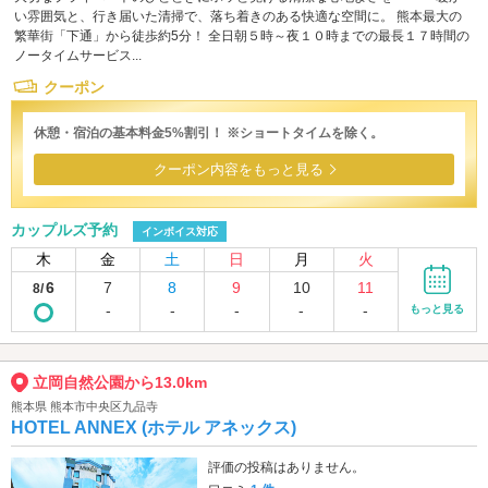
い雰囲気と、行き届いた清掃で、落ち着きのある快適な空間に。 熊本最大の
繁華街「下通」から徒歩約5分！ 全日朝５時～夜１０時までの最長１７時間の
ノータイムサービス...
クーポン
休憩・宿泊の基本料金5%割引！ ※ショートタイムを除く。
クーポン内容をもっと見る
カップルズ予約
インボイス対応
木
金
土
日
月
火
6
7
8
9
10
11
8/
-
-
-
-
-
もっと見る
立岡自然公園から13.0km
熊本県 熊本市中央区九品寺
HOTEL ANNEX (ホテル アネックス)
評価の投稿はありません。