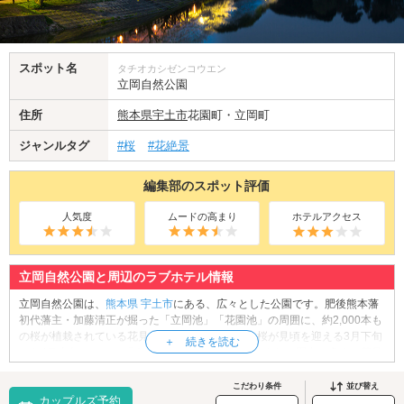
スポット名
タチオカシゼンコウエン
立岡自然公園
住所
熊本県
宇土市
花園町・立岡町
ジャンルタグ
#桜
#花絶景
編集部のスポット評価
人気度
ムードの高まり
ホテルアクセス
立岡自然公園と周辺のラブホテル情報
立岡自然公園は、
熊本県
宇土市
にある、広々とした公園です。肥後熊本藩
初代藩主・加藤清正が掘った「立岡池」「花園池」の周囲に、約2,000本も
の桜が植栽されている花見の名所でもあります。桜が見頃を迎える3月下旬
から4月上旬にかけて「うと花園桜まつり」が開催され、園内は多くの花見
客で賑わいます。池の水面が桜色に染まる様は幻想的で、大変ロマンチッ
クです。夜間にはライトアップも行われるので、夜桜見物をしながら散策
こだわり条件
並び替え
カップルズ予約
してみませんか？