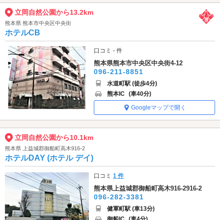
立岡自然公園から13.2km
熊本県 熊本市中央区中央街
ホテルCB
口コミ - 件
熊本県熊本市中央区中央街4-12
096-211-8851
水道町駅 (徒歩4分)
熊本IC
(車40分)
Googleマップで開く
立岡自然公園から10.1km
熊本県 上益城郡御船町高木916-2
ホテルDAY (ホテル デイ)
口コミ
1 件
熊本県上益城郡御船町高木916-2916-2
096-282-3381
健軍町駅 (車13分)
御船IC
(車4分)