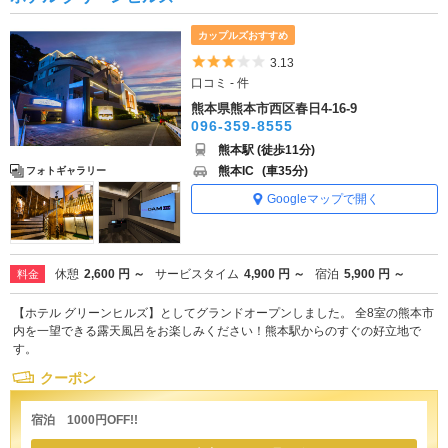
カップルズおすすめ
5つ星のうち3
3.13
口コミ - 件
熊本県熊本市西区春日4-16-9
096-359-8555
熊本駅 (徒歩11分)
熊本IC
(車35分)
フォトギャラリー
Googleマップで開く
休憩
2,600 円 ～
サービスタイム
4,900 円 ～
宿泊
5,900 円 ～
料金
【ホテル グリーンヒルズ】としてグランドオープンしました。 全8室の熊本市
内を一望できる露天風呂をお楽しみください！熊本駅からのすぐの好立地で
す。
クーポン
宿泊 1000円OFF!!