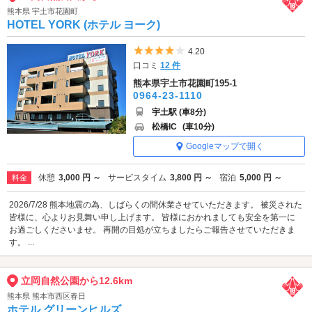
熊本県 宇土市花園町
HOTEL YORK (ホテル ヨーク)
5つ星のうち4
4.20
口コミ
12 件
熊本県宇土市花園町195-1
0964-23-1110
宇土駅 (車8分)
松橋IC
(車10分)
Googleマップで開く
休憩
3,000 円 ～
サービスタイム
3,800 円 ～
宿泊
5,000 円 ～
料金
2026/7/28 熊本地震の為、しばらくの間休業させていただきます。 被災された
皆様に、心よりお見舞い申し上げます。 皆様におかれましても安全を第一に
お過ごしくださいませ。 再開の目処が立ちましたらご報告させていただきま
す。 ...
立岡自然公園から12.6km
熊本県 熊本市西区春日
ホテル グリーンヒルズ