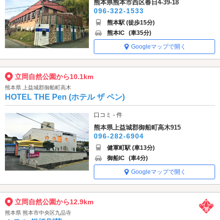
熊本県熊本市西区春日4-39-18
096-322-1533
熊本駅 (徒歩15分)
熊本IC
(車35分)
Googleマップで開く
立岡自然公園から10.1km
熊本県 上益城郡御船町高木
HOTEL THE Pen (ホテル ザ ペン)
口コミ - 件
熊本県上益城郡御船町高木915
096-282-6904
健軍町駅 (車13分)
御船IC
(車4分)
Googleマップで開く
立岡自然公園から12.9km
熊本県 熊本市中央区九品寺