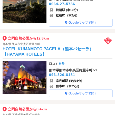
0964-27-5786
松橋駅 (車10分)
松橋IC
(車2分)
Googleマップで開く
立岡自然公園から12.8km
熊本県 熊本市中央区紺屋今町
HOTEL KUMAMOTO PACELA（熊本パセーラ）
【HAYAMA HOTELS】
口コミ
6 件
熊本県熊本市中央区紺屋今町3-1
096-326-8181
辛島町駅 (徒歩4分)
熊本IC
(車25分)
Googleマップで開く
立岡自然公園から8.4km
熊本県 下益城郡美里町大沢水