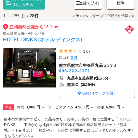
絞り込む
標準
立岡自然公園へは、
対応ホテル
宇土・松橋インター周辺エリアのラブホテル
からもア
クセスが便利です。
1 ～ 28件目 /
28件
※予約カレンダーは12:00時点の情報です
立岡自然公園から13.1km
熊本県 熊本市中央区九品寺
HOTEL DINKS (ホテル ディンクス)
5つ星のうち3
3.07
口コミ
2 件
熊本県熊本市中央区九品寺1-9-3
096-362-2371
九品寺交差点駅 (徒歩5分)
熊本IC
(車25分)
Googleマップで開く
休憩
3,900 円 ～
サービスタイム
4,900 円 ～
宿泊
6,900 円 ～
料金
熊本の繁華街すぐ近く、九品寺エリアのホテル街の一角に位置する「HOTEL
DINKS」！ 下通からも徒歩圏内の好立地で熊本の有名観光スポット『熊本
城』へも徒歩15分！ 観光やデートの際に利用するにはピッタリのホテルです♪
もちろんビジネス...