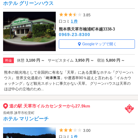
ホテル グリーンハウス
5つ星のうち3.5
3.85
口コミ
1 件
熊本県天草市楠浦町本越3338-3
0969-23-8300
Googleマップで開く
休憩
3,100 円 ～
サービスタイム
3,950 円 ～
宿泊
5,800 円 ～
料金
熊本の観光地として全国的に有名な「天草」にある貴重なホテル『グリーンハ
ウス』 世界文化遺産の「﨑津集落」や遭遇率90％超えと言われる「イルカウ
ォッチング」など観光スポットに事欠かない天草。 グリーンハウスは天草の
ほぼ中心の立地のため...
道の駅 天草市イルカセンターから27.9km
長崎県 諫早市松里町
ホテル マリンビーチ
5つ星のうち3
3.00
口コミ
1 件