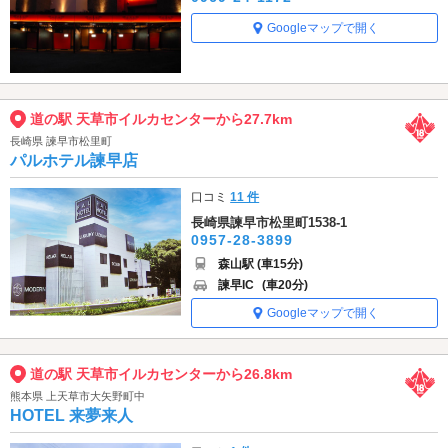
Googleマップで開く
道の駅 天草市イルカセンターから27.7km
長崎県 諫早市松里町
パルホテル諫早店
口コミ
11 件
長崎県諫早市松里町1538-1
0957-28-3899
森山駅 (車15分)
諫早IC
(車20分)
Googleマップで開く
道の駅 天草市イルカセンターから26.8km
熊本県 上天草市大矢野町中
HOTEL 来夢来人