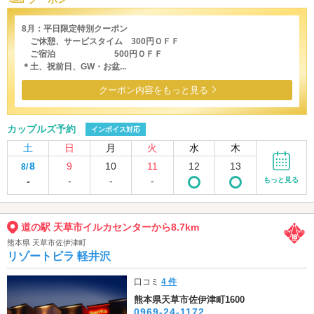
8月：平日限定特別クーポン
ご休憩、サービスタイム 300円ＯＦＦ
ご宿泊 500円ＯＦＦ
＊土、祝前日、GW・お盆...
クーポン内容をもっと見る
カップルズ予約
インボイス対応
土
日
月
火
水
木
8
9
10
11
12
13
8/
-
-
-
-
もっと見る
道の駅 天草市イルカセンターから8.7km
熊本県 天草市佐伊津町
リゾートビラ 軽井沢
口コミ
4 件
熊本県天草市佐伊津町1600
0969-24-1172