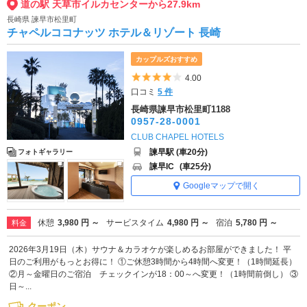
道の駅 天草市イルカセンターから27.9km
長崎県 諫早市松里町
チャペルココナッツ ホテル＆リゾート 長崎
カップルズおすすめ
5つ星のうち4
4.00
口コミ
5 件
長崎県諫早市松里町1188
0957-28-0001
CLUB CHAPEL HOTELS
諫早駅 (車20分)
フォトギャラリー
諫早IC
(車25分)
Googleマップで開く
休憩
3,980 円 ～
サービスタイム
4,980 円 ～
宿泊
5,780 円 ～
料金
2026年3月19日（木）サウナ＆カラオケが楽しめるお部屋ができました！ 平
日のご利用がもっとお得に！ ①ご休憩3時間から4時間へ変更！（1時間延長）
②月～金曜日のご宿泊 チェックインが18：00～へ変更！（1時間前倒し） ③
日～...
クーポン