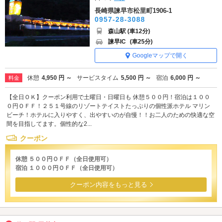
長崎県諫早市松里町1906-1
0957-28-3088
森山駅 (車12分)
諫早IC
(車25分)
Googleマップで開く
休憩
4,950 円 ～
サービスタイム
5,500 円 ～
宿泊
6,000 円 ～
料金
【全日ＯＫ】クーポン利用で土曜日・日曜日も 休憩５００円！宿泊は１００
０円ＯＦＦ！２５１号線のリゾートテイストたっぷりの個性派ホテル マリン
ビーチ！ホテルに入りやすく、出やすいのが自慢！！お二人のための快適な空
間を目指してます。個性的な2...
クーポン
休憩 ５００円ＯＦＦ（全日使用可）
宿泊 １０００円ＯＦＦ（全日使用可）
クーポン内容をもっと見る