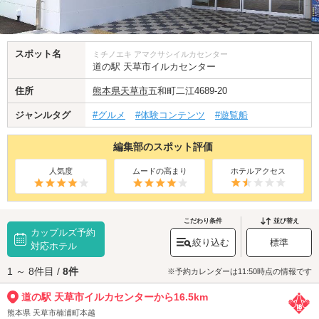
スポット名
ミチノエキ アマクサシイルカセンター
道の駅 天草市イルカセンター
住所
熊本県
天草市
五和町二江4689-20
ジャンルタグ
#グルメ
#体験コンテンツ
#遊覧船
編集部のスポット評価
人気度
ムードの高まり
ホテルアクセス
こだわり条件
並び替え
カップルズ予約
絞り込む
標準
対応ホテル
1 ～ 8件目 /
8件
※予約カレンダーは11:50時点の情報です
道の駅 天草市イルカセンターから16.5km
熊本県 天草市楠浦町本越