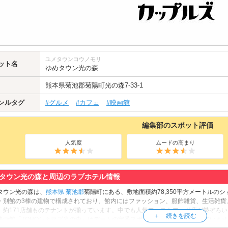
ユメタウンコウノモリ
ット名
ゆめタウン光の森
熊本県
菊池郡
菊陽町光の森7-33-1
ンルタグ
#グルメ
#カフェ
#映画館
編集部のスポット評価
人気度
ムードの高まり
タウン光の森と周辺のラブホテル情報
タウン光の森は、
熊本県
菊池郡
菊陽町にある、敷地面積約78,350平方メートルの
・別館の3棟の建物で構成されており、館内にはファッション、服飾雑貨、生活雑貨
、約171店舗ものテナントが揃っています。中でも人気ファストフード店が勢ぞろ
映画館「TOHOシネマズ光の森」はデートの定番スポットとしても重宝されていま