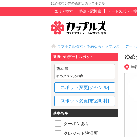
ゆめタウン光の森周辺のラブホテル
エリア検索
路線・駅検索
デートスポット検
ラブホテル検索・予約ならカップルズ
デート
ゆめ
選択中のデートスポット
半
熊本県
ゆめタウン光の森
スポット変更[ジャンル]
スポット変更[市区町村]
基本条件
クーポンあり
クレジット決済可