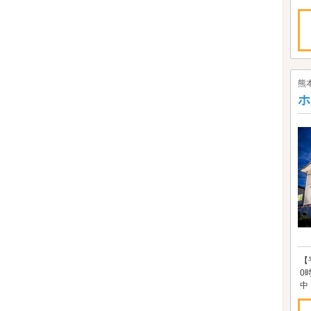
熊
ホ
【
0
中