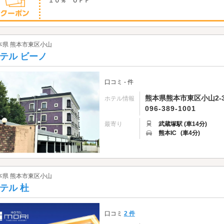
１０％ ＯＦＦ
本県 熊本市東区小山
テル ビーノ
口コミ - 件
熊本県熊本市東区小山2-3
ホテル情報
096-389-1001
最寄り
武蔵塚駅 (車14分)
熊本IC
(車4分)
本県 熊本市東区小山
テル 杜
口コミ
2 件