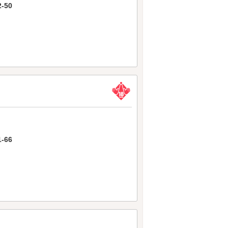
-50
-66