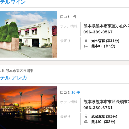
テルワイン
口コミ - 件
熊本県熊本市東区小山2-2
ホテル情報
096-389-0567
最寄り
光の森駅 (車11分)
熊本IC
(車5分)
本県 熊本市東区長嶺東
テル アレカ
口コミ
10 件
熊本県熊本市東区長嶺東7-
ホテル情報
096-380-6731
最寄り
武蔵塚駅 (車9分)
熊本IC
(車5分)