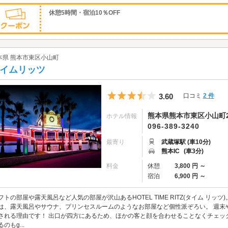
休憩5時間・宿泊10％OFF
本県 熊本市東区小山町
イムリッツ
5つ星のうち3.5
3.60
口コミ
2 件
熊本県熊本市東区小山町2-
ホテル情報
096-389-3240
最寄り
武蔵塚駅 (車10分)
熊本IC
(車3分)
料金
休憩
3,800 円 ～
宿泊
6,900 円 ～
フトの部屋や露天風呂など人気の部屋が沢山あるHOTEL TIME RITZ(タイム リッ
は、露天風呂やサウナ、プリンセスルームのようなお部屋など個性派ぞろい。 週末
される理由です！ 出口が四方にあるため、ほかの客と顔を合わせることなくチェッ
のもg...