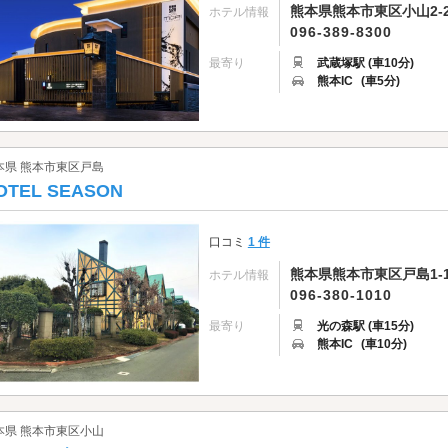
熊本県熊本市東区小山2-2
ホテル情報
096-389-8300
最寄り
武蔵塚駅 (車10分)
熊本IC
(車5分)
本県 熊本市東区戸島
OTEL SEASON
口コミ
1 件
熊本県熊本市東区戸島1-1
ホテル情報
096-380-1010
最寄り
光の森駅 (車15分)
熊本IC
(車10分)
本県 熊本市東区小山