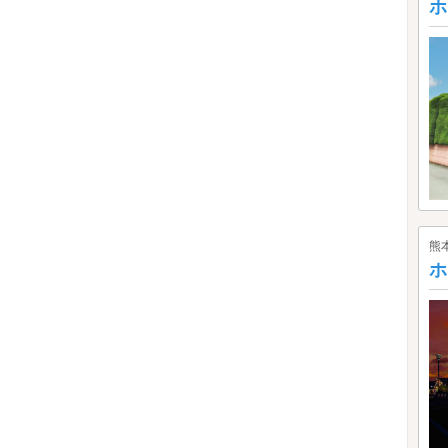
ホ
熊
ホ