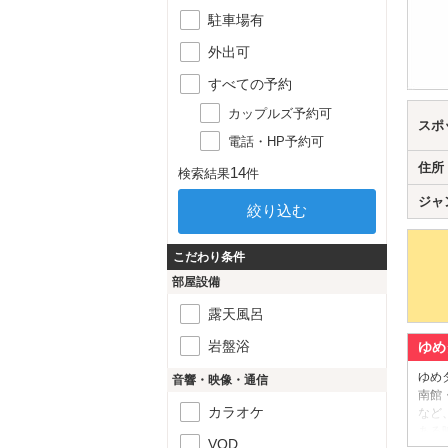
駐車場有
外出可
すべての予約
カップルズ予約可
スポ
電話・HP予約可
住所
14
検索結果
件
ジャ
こだわり条件
部屋設備
露天風呂
岩盤浴
ゆめ
ゆめ
音響・映像・通信
南館
カラオケ
など
ある
VOD