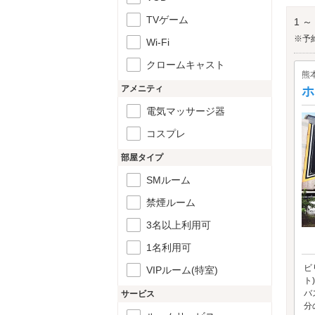
出か
ゆめ
TVゲーム
1 ～
※予
Wi-Fi
クロームキャスト
熊
アメニティ
ホ
電気マッサージ器
コスプレ
部屋タイプ
SMルーム
禁煙ルーム
3名以上利用可
1名利用可
ビ
VIPルーム(特室)
ト
バ
サービス
分