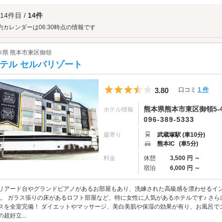
けの際は事前にトイレ休憩などを行っておくと良いでしょう。
タウン光の森へは、
熊本インター周辺エリアのラブホテル
からもアクセスが便利で
 14件目 /
14件
約カレンダーは06:30時点の情報です
本県 熊本市東区御領
テル セルバリゾート
5つ星のうち3.5
3.80
口コミ
1 件
熊本県熊本市東区御領5-4
ホテル情報
096-389-5333
最寄り
武蔵塚駅 (車10分)
熊本IC
(車5分)
料金
休憩
3,500 円 ～
宿泊
6,000 円 ～
リアード台やグランドピアノがあるお部屋もあり、洗練された高級感を漂わせるインテリア
)。 ガラス張りの床があるロフト部屋など、特に女性に人気があるホテルです♪ さ
スを全室完備！ ダイエットやマッサージ、美白美肌や保湿の効果が有り、お風呂でエ
の超好立...