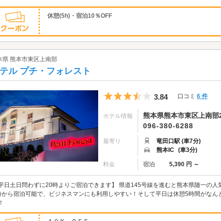
休憩(5h)・宿泊10％OFF
本県 熊本市東区上南部
テル プチ・フォレスト
5つ星のうち3.5
3.84
口コミ
6 件
熊本県熊本市東区上南部2-
ホテル情報
096-380-6288
最寄り
竜田口駅 (車7分)
熊本IC
(車3分)
料金
宿泊
5,390 円 ～
平日土日問わずに20時よりご宿泊できます】 県道145号線を進むと熊本県随一の人
時から宿泊可能で、ビジネスマンにも利用しやすい！そして平日は休憩5時間がなんと3
！