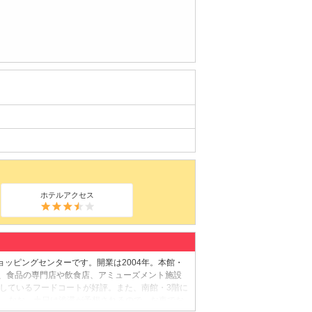
ホテルアクセス
ショッピングセンターです。開業は2004年。本館・
、食品の専門店や飲食店、アミューズメント施設
いしているフードコートが好評。また、南館・3階に
す。なお、土日は渋滞が予想されるので、お車でお