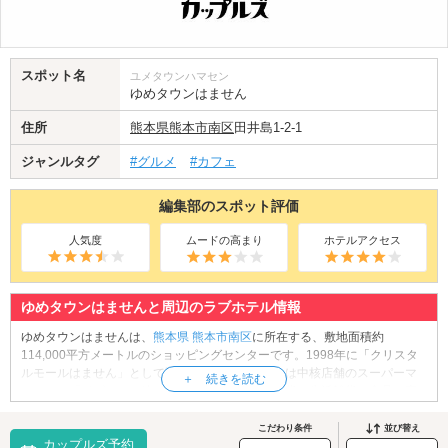
スポット名
ユメタウンハマセン
ゆめタウンはません
住所
熊本県
熊本市南区
田井島1-2-1
ジャンルタグ
#グルメ
#カフェ
編集部のスポット評価
人気度
ムードの高まり
ホテルアクセス
ゆめタウンはませんと周辺のラブホテル情報
ゆめタウンはませんは、
熊本県
熊本市南区
に所在する、敷地面積約
114,000平方メートルのショッピングセンターです。1998年に「クリスタ
ルモールはません」として開業しました。館内には中核店舗のスーパーマ
ーケット「イズミ」の他、ファッション、服飾雑貨、生活雑貨、食品の専
門店や、飲食店、アミューズメント施設など、約136店舗ものテナントが勢
揃いしています。中でも1階のフードコートは、お店のラインナップが豊か
こだわり条件
並び替え
カップルズ予約
だと好評です。その他、約9スクリーン・約1800席を有する映画館「TOHO