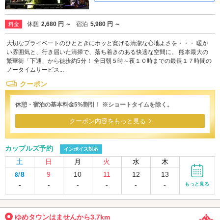
休憩
2,680 円 ～
宿泊
5,980 円 ～
料金
大切なプライベートのひとときにホッと寛げる清潔な心地よさを・・・ 暖か
い雰囲気と、行き届いた清掃で、落ち着きのある快適な空間に。 熊本最大の
繁華街「下通」から徒歩約5分！ 全日朝５時～夜１０時までの最長１７時間の
ノータイムサービス...
クーポン
休憩・宿泊の基本料金5%割引！ ※ショートタイムを除く。
クーポン内容をもっと見る
カップルズ予約
インボイス対応
土
日
月
火
水
木
8
9
10
11
12
13
8/
-
-
-
-
-
-
もっと見る
ゆめタウンはませんから3.7km