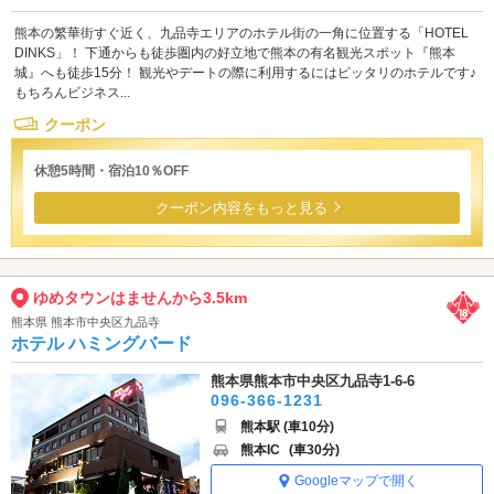
熊本の繁華街すぐ近く、九品寺エリアのホテル街の一角に位置する「HOTEL
DINKS」！ 下通からも徒歩圏内の好立地で熊本の有名観光スポット『熊本
城』へも徒歩15分！ 観光やデートの際に利用するにはピッタリのホテルです♪
もちろんビジネス...
クーポン
休憩5時間・宿泊10％OFF
クーポン内容をもっと見る
ゆめタウンはませんから3.5km
熊本県 熊本市中央区九品寺
ホテル ハミングバード
熊本県熊本市中央区九品寺1-6-6
096-366-1231
熊本駅 (車10分)
熊本IC
(車30分)
Googleマップで開く