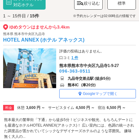
絞り込む
標準
シネマズ」はデートの定番スポットとして親しまれています。また広い駐
対応ホテル
車場を完備しているので、お車でお出かけの際も安心です。
1 ～ 15件目 /
15件
ゆめタウンはませんへは、
九品寺・水前寺エリアのラブホテル
からもアク
※予約カレンダーは02:00時点の情報です
セスが便利です。
ゆめタウンはませんから3.4km
熊本県 熊本市中央区九品寺
HOTEL ANNEX (ホテル アネックス)
評価の投稿はありません。
口コミ
1 件
熊本県熊本市中央区九品寺1-9-27
096-363-0511
九品寺交差点駅 (徒歩5分)
熊本IC
(車20分)
Googleマップで開く
休憩
3,600 円 ～
サービスタイム
4,500 円 ～
宿泊
6,500 円 ～
料金
熊本最大の繁華街「下通」から徒歩5分！ビジネスや観光、もちろんデートに
も最適なホテルHOTEL ANNEX(アネックス)！ 広い室内には、色調の統一され
た調度品が置かれていてシックなデザイナーズホテルのような雰囲気。 嫌味
無く大人の...