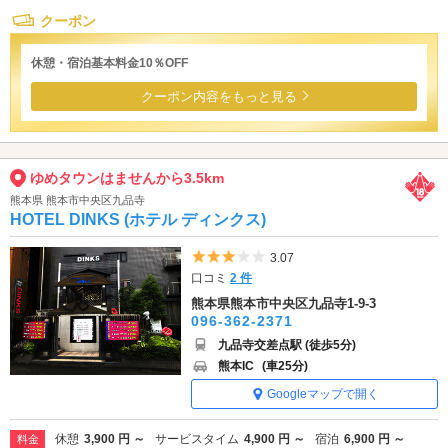
クーポン
休憩・宿泊基本料金10％OFF
クーポン内容をもっと見る
ゆめタウンはませんから3.5km
熊本県 熊本市中央区九品寺
HOTEL DINKS (ホテル ディンクス)
5つ星のうち3
3.07
口コミ
2 件
熊本県熊本市中央区九品寺1-9-3
096-362-2371
九品寺交差点駅 (徒歩5分)
熊本IC
(車25分)
Googleマップで開く
休憩
3,900 円 ～
サービスタイム
4,900 円 ～
宿泊
6,900 円 ～
料金