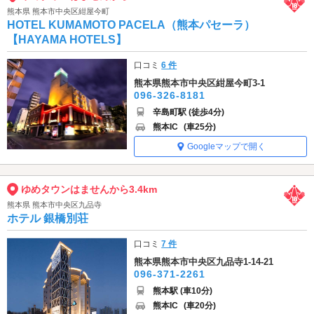
熊本県 熊本市中央区紺屋今町
HOTEL KUMAMOTO PACELA（熊本パセーラ）
【HAYAMA HOTELS】
口コミ
6 件
熊本県熊本市中央区紺屋今町3-1
096-326-8181
辛島町駅 (徒歩4分)
熊本IC
(車25分)
Googleマップで開く
ゆめタウンはませんから3.4km
熊本県 熊本市中央区九品寺
ホテル 銀橋別荘
口コミ
7 件
熊本県熊本市中央区九品寺1-14-21
096-371-2261
熊本駅 (車10分)
熊本IC
(車20分)