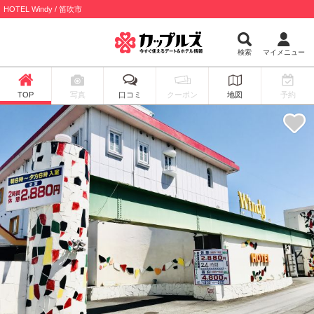
HOTEL Windy / 笛吹市
検索
マイメニュー
TOP
写真
口コミ
クーポン
地図
予約