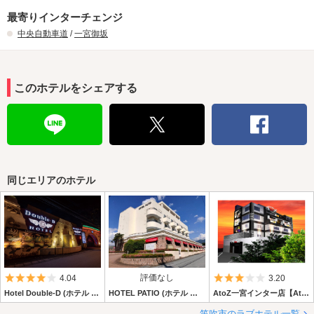
最寄りインターチェンジ
中央自動車道
/
一宮御坂
このホテルをシェアする
同じエリアのホテル
5つ星のうち4
評価なし
5つ星のうち3
4.04
3.20
Hotel Double-D (ホテル ダブルディー)
HOTEL PATIO (ホテル パティオ)
AtoZ一宮インター店【AtoZ グループ】
笛吹市のラブホテル一覧