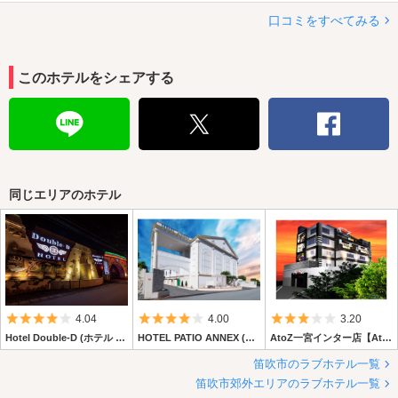
口コミをすべてみる
このホテルをシェアする
同じエリアのホテル
5つ星のうち4
5つ星のうち4
5つ星のうち3
4.04
4.00
3.20
Hotel Double-D (ホテル ダブルディー)
HOTEL PATIO ANNEX (ホテル パティオアネックス)
AtoZ一宮インター店【AtoZ グループ】
笛吹市のラブホテル一覧
笛吹市郊外エリアのラブホテル一覧