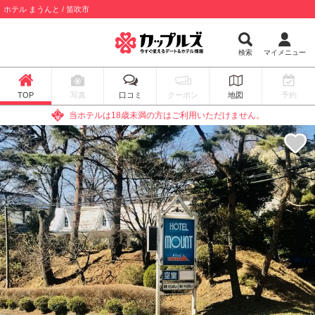
ホテル まうんと / 笛吹市
検索
マイメニュー
TOP
写真
口コミ
クーポン
地図
予約
当ホテルは18歳未満の方はご利用いただけません。