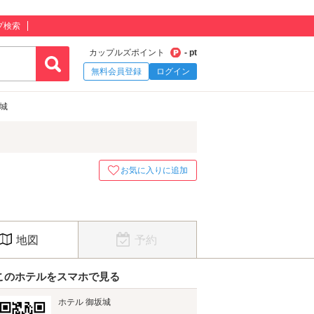
プ検索
カップルズポイント
- pt
無料会員登録
ログイン
坂城
お気に入りに追加
地図
予約
このホテルをスマホで見る
ホテル 御坂城