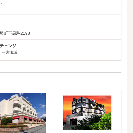
ウ
坂町下黒駒2198
チェンジ
/
一宮御坂