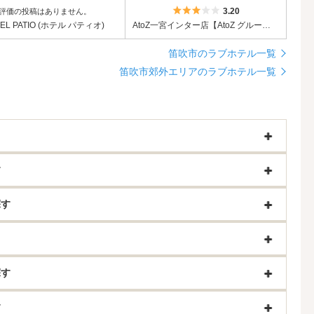
5つ星のうち3
3.20
評価の投稿はありません。
EL PATIO (ホテル パティオ)
AtoZ一宮インター店【AtoZ グループ】
笛吹市のラブホテル一覧
笛吹市郊外エリアのラブホテル一覧
す
探す
探す
す