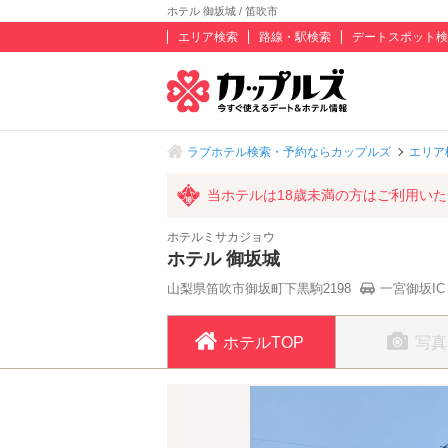
ホテル 御坂城 / 笛吹市
エリア検索
路線・駅検索
デートスポット検
ラブホテル検索・予約ならカップルズ
エリア
当ホテルは18歳未満の方はご利用い
ホテルミサカジョウ
ホテル 御坂城
山梨県笛吹市御坂町下黒駒2198
一宮御坂IC
ホテルTOP
写真