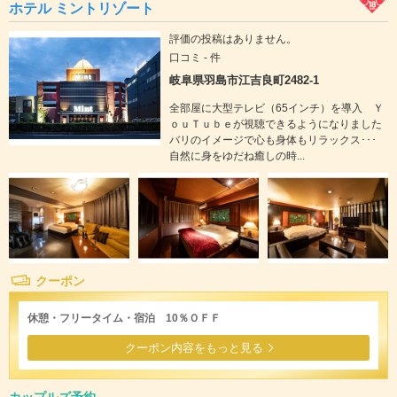
ホテル ミントリゾート
評価の投稿はありません。
口コミ - 件
岐阜県羽島市江吉良町2482-1
全部屋に大型テレビ（65インチ）を導入 Ｙ
ｏｕＴｕｂｅが視聴できるようになりました
バリのイメージで心も身体もリラックス･･･
自然に身をゆだね癒しの時...
クーポン
休憩・フリータイム・宿泊 10％ＯＦＦ
クーポン内容をもっと見る