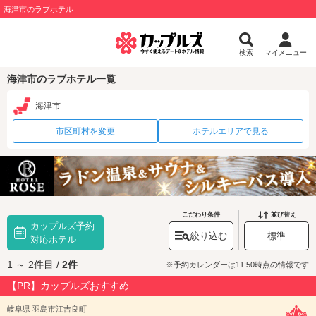
海津市のラブホテル
検索
マイメニュー
海津市のラブホテル一覧
海津市
市区町村を変更
ホテルエリアで見る
こだわり条件
並び替え
カップルズ予約
絞り込む
標準
対応ホテル
1 ～ 2件目 /
2件
※予約カレンダーは11:50時点の情報です
【PR】カップルズおすすめ
岐阜県 羽島市江吉良町