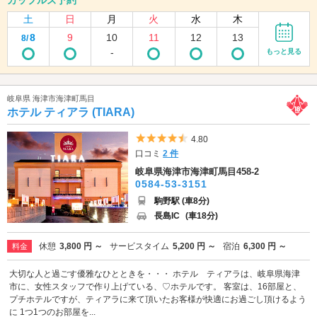
カップルズ予約
土
日
月
火
水
木
8
9
10
11
12
13
8/
-
もっと見る
岐阜県 海津市海津町馬目
ホテル ティアラ (TIARA)
5つ星のうち4.5
4.80
口コミ
2 件
岐阜県海津市海津町馬目458-2
0584-53-3151
駒野駅 (車8分)
長島IC
(車18分)
休憩
3,800 円 ～
サービスタイム
5,200 円 ～
宿泊
6,300 円 ～
料金
大切な人と過ごす優雅なひとときを・・・ ホテル ティアラは、岐阜県海津
市に、女性スタッフで作り上げている、♡ホテルです。 客室は、16部屋と、
プチホテルですが、ティアラに来て頂いたお客様が快適にお過ごし頂けるよう
に 1つ1つのお部屋を...