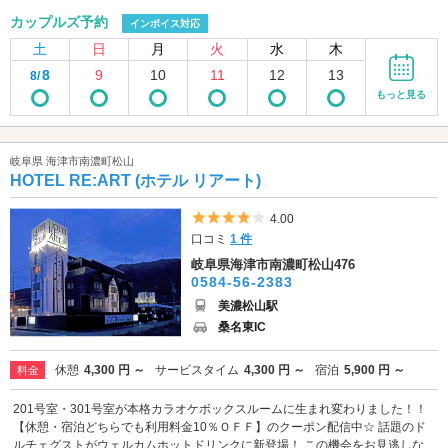
カップルズ予約
インボイス対応
土
日
月
火
水
木
8
9
10
11
12
13
8/
もっと見る
岐阜県 海津市南濃町松山
HOTEL RE:ART (ホテル リアート)
5つ星のうち4
4.00
口コミ
1 件
岐阜県海津市南濃町松山476
0584-56-2383
美濃松山駅
桑名東IC
休憩
4,300 円 ～
サービスタイム
4,300 円 ～
宿泊
5,900 円 ～
料金
201号室・301号室が本格カラオケボックスルームに生まれ変わりました！！
【休憩・宿泊どちらでも利用料金10％ＯＦＦ】のクーポン配信中☆ 話題のド
ルチェグストがウェルカムホットドリンクに新登場！ この機会をお見逃しな