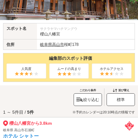
スポット名
サクラヤマハチマングウ
櫻山八幡宮
住所
岐阜県
高山市
桜町178
編集部のスポット評価
人気度
ムードの高まり
ホテルアクセス
こだわり条件
並び替え
絞り込む
標準
1 ～ 5件目 /
5件
※予約カレンダーは20:10時点の情報です
櫻山八幡宮から3.8km
岐阜県 高山市石浦町
ホテル シャトー