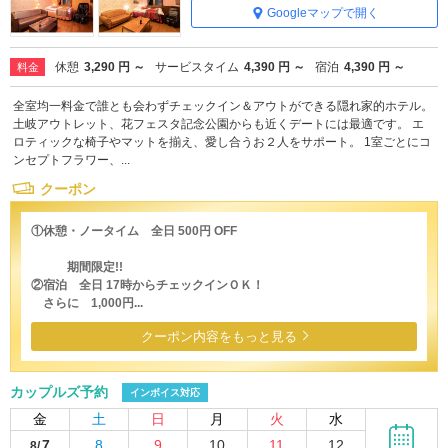
Googleマップで開く
休憩
3,290 円 ～
サービスタイム
4,390 円 ～
宿泊
4,390 円 ～
料金
全室均一料金で誰とも会わずチェックイン＆アウトができる隠れ家的ホテル。
土岐アウトレット、花フェスタ記念公園からも近くデートには最適です。 エ
ロティックな椅子やマットを揃え、愛し合うお２人をサポート。 1室ごとにコ
ンセプトフラワー、...
クーポン
①休憩・ノータイム 全日 500円 OFF
期間限定!!
②宿泊 全日 17時からチェックインＯＫ！
さらに 1,000円...
クーポン内容をもっと見る
カップルズ予約
インボイス対応
金
土
日
月
火
水
7
8
9
10
11
12
8/