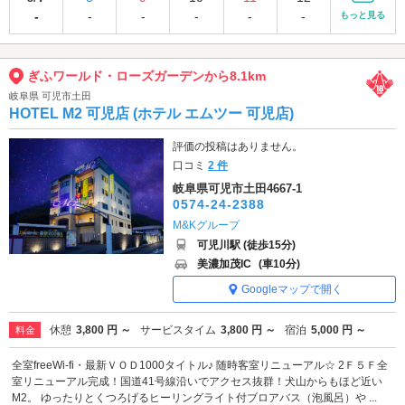
-
-
-
-
-
-
もっと見る
ぎふワールド・ローズガーデンから8.1km
岐阜県 可児市土田
HOTEL M2 可児店 (ホテル エムツー 可児店)
評価の投稿はありません。
口コミ
2 件
岐阜県可児市土田4667-1
0574-24-2388
M&Kグループ
可児川駅 (徒歩15分)
美濃加茂IC
(車10分)
Googleマップで開く
休憩
3,800 円 ～
サービスタイム
3,800 円 ～
宿泊
5,000 円 ～
料金
全室freeWi-fi・最新ＶＯＤ1000タイトル♪ 随時客室リニューアル☆ 2Ｆ５Ｆ全
室リニューアル完成！国道41号線沿いでアクセス抜群！犬山からもほど近い
M2。 ゆったりとくつろげるヒーリングライト付ブロアバス（泡風呂）や ...