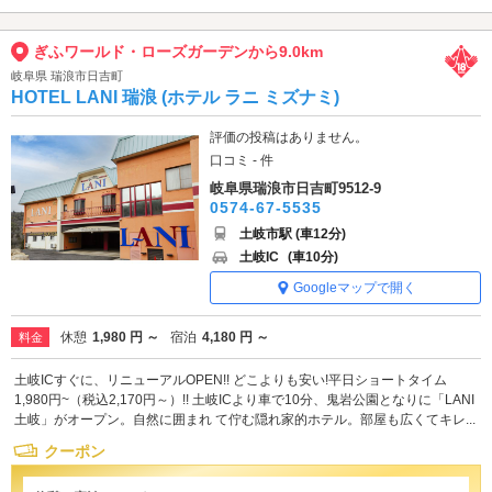
ぎふワールド・ローズガーデンから9.0km
岐阜県 瑞浪市日吉町
HOTEL LANI 瑞浪 (ホテル ラニ ミズナミ)
評価の投稿はありません。
口コミ - 件
岐阜県瑞浪市日吉町9512-9
0574-67-5535
土岐市駅 (車12分)
土岐IC
(車10分)
Googleマップで開く
休憩
1,980 円 ～
宿泊
4,180 円 ～
料金
土岐ICすぐに、リニューアルOPEN!! どこよりも安い!平日ショートタイム
1,980円~（税込2,170円～）!! 土岐ICより車で10分、鬼岩公園となりに「LANI
土岐」がオープン。自然に囲まれ て佇む隠れ家的ホテル。部屋も広くてキレ...
クーポン