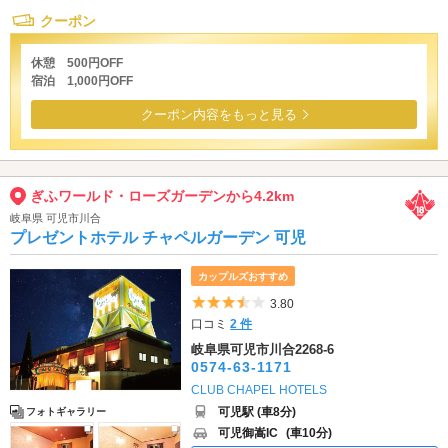
クーポン
休憩 500円OFF
宿泊 1,000円OFF
クーポン内容をもっと見る
ぎふワールド・ローズガーデンから4.2km
岐阜県 可児市川合
プレゼントホテル チャペルガーデン 可児
カップルズおすすめ
5つ星のうち3.5
3.80
口コミ
2 件
岐阜県可児市川合2268-6
0574-63-1171
CLUB CHAPEL HOTELS
可児駅 (車8分)
フォトギャラリー
可児御嵩IC
(車10分)