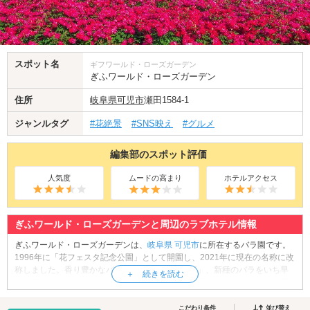
スポット名
ギフワールド・ローズガーデン
ぎふワールド・ローズガーデン
住所
岐阜県
可児市
瀬田1584-1
ジャンルタグ
#花絶景
#SNS映え
#グルメ
編集部のスポット評価
人気度
ムードの高まり
ホテルアクセス
ぎふワールド・ローズガーデンと周辺のラブホテル情報
ぎふワールド・ローズガーデンは、
岐阜県
可児市
に所在するバラ園です。
1996年に「花フェスタ記念公園」として開園し、2021年に現在の名称に改
称しました。香り豊かなバラを集めた「香りの庭」、新種のバラをいち早
く鑑賞できる「ニューローズガーデン」、日本庭園とバラを融合させた庭
園「水とバラの庭」など、約14のバラの庭園で構成されており、およそ
6,000種2万株のバラが展示されています(2021年時点)。見頃は初夏の5月中
こだわり条件
並び替え