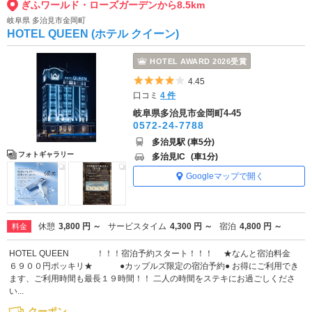
ぎふワールド・ローズガーデンから8.5km
岐阜県 多治見市金岡町
HOTEL QUEEN (ホテル クイーン)
HOTEL AWARD 2026受賞
5つ星のうち4
4.45
口コミ
4 件
岐阜県多治見市金岡町4-45
0572-24-7788
多治見駅 (車5分)
フォトギャラリー
多治見IC
(車1分)
Googleマップで開く
休憩
3,800 円 ～
サービスタイム
4,300 円 ～
宿泊
4,800 円 ～
料金
HOTEL QUEEN ！！！宿泊予約スタート！！！ ★なんと宿泊料金
６９００円ポッキリ★ ●カップルズ限定の宿泊予約● お得にご利用でき
ます、ご利用時間も最長１９時間！！ 二人の時間をステキにお過ごしくださ
い...
クーポン