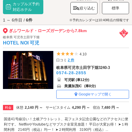
カップルズ予約
旬から6月上旬と、秋の10月中旬から11月上旬。季節ごとのお祭りやイベ
絞り込む
標準
ントも開催されており、期間限定でキッチンカーの出店もあります。世界
対応ホテル
有数のバラ園で甘い香りに包まれませんか？
1 ～ 6件目 /
6件
ぎふワールド・ローズガーデンへは、
可児・美濃加茂エリアのラブホテル
※予約カレンダーは10:40時点の情報です
からもアクセスが便利です。
ぎふワールド・ローズガーデンから7.8km
岐阜県 可児市土田字下畑
HOTEL NOI 可児
5つ星のうち4
4.10
口コミ
2 件
岐阜県可児市土田字下畑3240-3
0574-28-2855
可児駅 (車12分)
美濃加茂IC
(車8分)
Googleマップで開く
休憩
2,140 円 ～
サービスタイム
4,290 円 ～
宿泊
7,480 円 ～
料金
国道41号線沿い！土岐アウトレット、花フェスタ記念公園などのアクセスに便
利です。 NetflixやYoutubeなどサブスク全室見放題！ 平日が大変お得！ ➤１時
間利用 2140円（税込）均一！ ➤２時間利用 3190円（税込）...