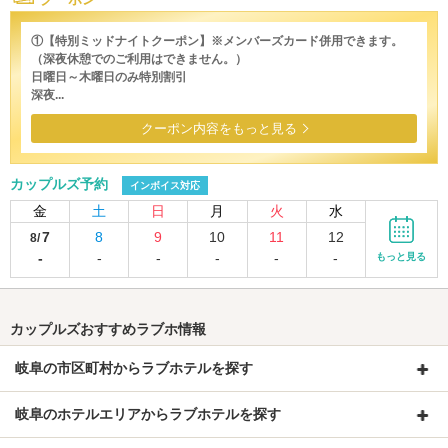
①【特別ミッドナイトクーポン】※メンバーズカード併用できます。
（深夜休憩でのご利用はできません。）
日曜日～木曜日のみ特別割引
深夜...
クーポン内容をもっと見る
カップルズ予約
インボイス対応
金
土
日
月
火
水
7
8
9
10
11
12
8/
-
-
-
-
-
-
もっと見る
カップルズおすすめラブホ情報
岐阜の市区町村からラブホテルを探す
岐阜のホテルエリアからラブホテルを探す