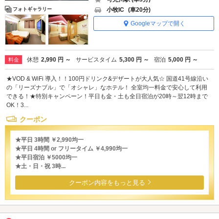
小牧IC
(車20分)
フォトギャラリー
Googleマップで開く
休憩
2,990 円 ～
サービスタイム
5,300 円 ～
宿泊
5,000 円 ～
料金
★VOD & WiFi 導入！！100円ドリンク&デザートが大人気☆ 国道41号線沿い
の「リーズナブル」で「オシャレ」なホテル！ 全室均一料金で安心して利用
できる！★特別キャンペーン！平日も金・土も全日宿泊が20時～翌12時まで
OK！3...
クーポン
★平日 3時間 ￥2,990均一
★平日 4時間 or フリータイム ￥4,990均一
★平日宿泊 ￥5000均一
★土・日・祝 3時...
クーポン内容をもっと見る