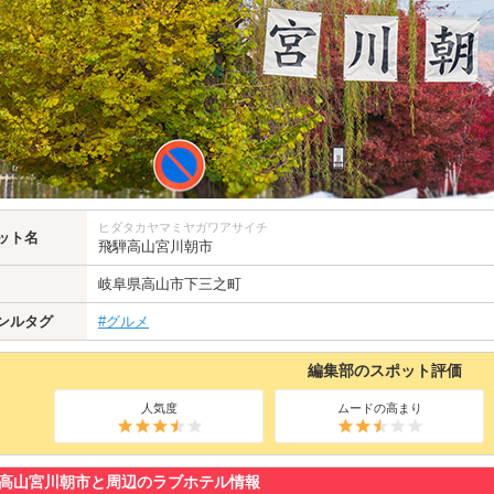
ヒダタカヤマミヤガワアサイチ
ット名
飛騨高山宮川朝市
岐阜県
高山市
下三之町
ンルタグ
#グルメ
編集部のスポット評価
人気度
ムードの高まり
高山宮川朝市と周辺のラブホテル情報