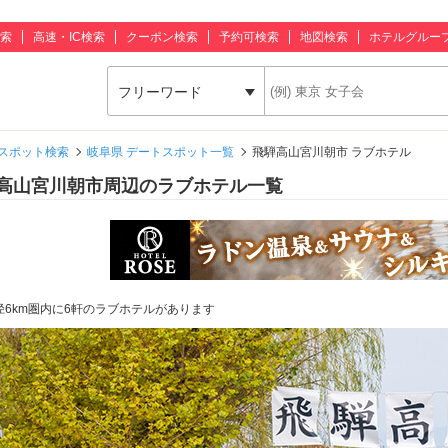
索
高速・IC検索
クーポン検索
予約可検索
地図検索
ホテルグルー
フリーワード
スポット検索
岐阜県 デートスポット一覧
飛騨高山宮川朝市 ラブホテル
高山宮川朝市周辺のラブホテル一覧
径6km圏内に6軒のラブホテルがあります