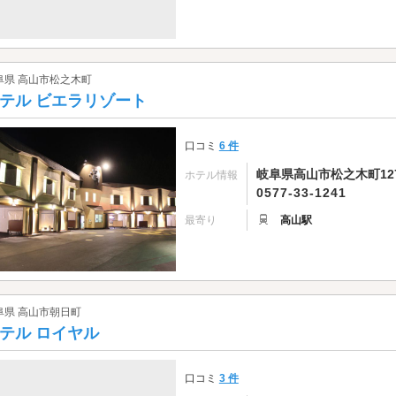
阜県 高山市松之木町
テル ビエラリゾート
口コミ
6 件
岐阜県高山市松之木町127
ホテル情報
0577-33-1241
最寄り
高山駅
阜県 高山市朝日町
テル ロイヤル
口コミ
3 件