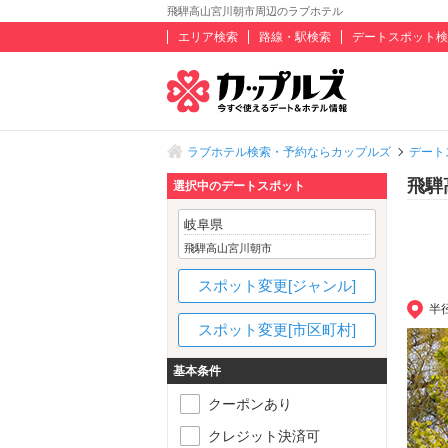
飛騨高山宮川朝市周辺のラブホテル
エリア検索
路線・駅検索
デートスポット検
ラブホテル検索・予約ならカップルズ
デート
飛騨
選択中のデートスポット
岐阜県
飛騨高山宮川朝市
スポット変更[ジャンル]
半
スポット変更[市区町村]
基本条件
クーポンあり
クレジット決済可