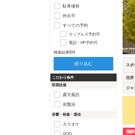
駐車場有
外出可
すべての予約
カップルズ予約可
電話・HP予約可
6
検索結果
件
スポ
こだわり条件
住所
部屋設備
ジャ
露天風呂
岩盤浴
音響・映像・通信
カラオケ
飛騨
VOD