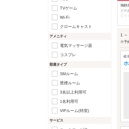
飛騨
TVゲーム
どの
店す
Wi-Fi
も店
クロームキャスト
りで
飛騨
1 ～
アメニティ
※予
電気マッサージ器
コスプレ
岐
ホ
部屋タイプ
SMルーム
禁煙ルーム
3名以上利用可
1名利用可
VIPルーム(特室)
サービス