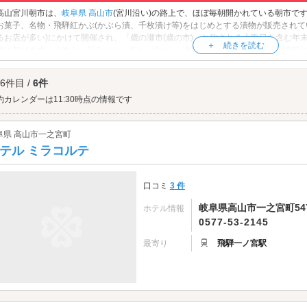
高山宮川朝市は、
岐阜県
高山市
(宮川沿い)の路上で、ほぼ毎朝開かれている朝市で
お菓子、名物・飛騨紅かぶ(かぶら漬、千枚漬け等)をはじめとする漬物が販売されて
るお店が多い)にかけて開催され、「歳の瀬市(歳の市)」と称される大晦日を含む年
頭に並びます。心地よい川のせせらぎと、清々しい朝の空気に包まれて過ごす時間
す。
高山宮川朝市へは、
飛騨高山エリアのラブホテル
からもアクセスが便利です。
 6件目 /
6件
約カレンダーは11:30時点の情報です
阜県 高山市一之宮町
テル ミラコルテ
口コミ
3 件
岐阜県高山市一之宮町54
ホテル情報
0577-53-2145
最寄り
飛騨一ノ宮駅