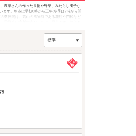
す。農家さんの作った果物や野菜、みたらし団子な
います。朝市は早朝6時から正午(冬季は7時から開
末の数日間は、高山の風物詩である花餅や門松など
は、飛騨高山宮川朝市ならでは。早起きする価値あ
標準
75