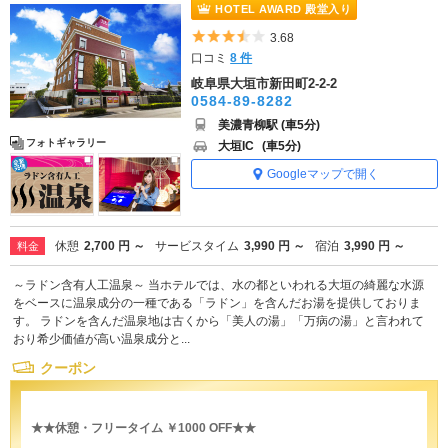
HOTEL AWARD 殿堂入り
5つ星のうち3.5
3.68
口コミ
8 件
岐阜県大垣市新田町2-2-2
0584-89-8282
美濃青柳駅 (車5分)
フォトギャラリー
大垣IC
(車5分)
Googleマップで開く
休憩
2,700 円 ～
サービスタイム
3,990 円 ～
宿泊
3,990 円 ～
料金
～ラドン含有人工温泉～ 当ホテルでは、水の都といわれる大垣の綺麗な水源
をベースに温泉成分の一種である「ラドン」を含んだお湯を提供しておりま
す。 ラドンを含んだ温泉地は古くから「美人の湯」「万病の湯」と言われて
おり希少価値が高い温泉成分と...
クーポン
★★休憩・フリータイム ￥1000 OFF★★