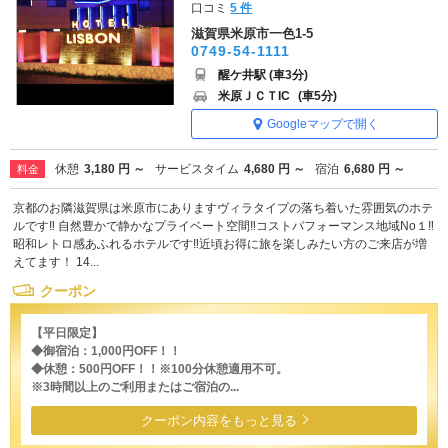
口コミ
5 件
滋賀県米原市一色1-5
0749-54-1111
醒ケ井駅 (車3分)
米原ＪＣＴIC
(車5分)
Googleマップで開く
休憩
3,180 円 ～
サービスタイム
4,680 円 ～
宿泊
6,680 円 ～
料金
京都のお隣滋賀県は米原市にありますヴィラタイプの落ち着いた雰囲気のホテ
ルです‼ 自然豊かで静かなプライベート空間‼コストパフォーマンス地域No１‼
昭和レトロ感あふれるホテルです‼近頃お得に旅を楽しみたい方のご来店が増
えてます！ 14...
クーポン
【平日限定】
◆御宿泊：1,000円OFF！！
◆休憩：500円OFF！！※100分休憩適用不可。
※3時間以上のご利用またはご宿泊の...
クーポン内容をもっと見る