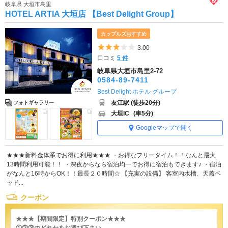
岐阜県 大垣市島里
HOTEL ARTIA 大垣店 【Best Delight Group】
カップルズおすすめ
5つ星のうち3
3.00
口コミ
5 件
岐阜県大垣市島里2-72
0584-89-7411
Best Delight ホテル グループ
友江駅 (徒歩20分)
フォトギャラリー
大垣IC
(車5分)
Googleマップで開く
★★★新料金体系でお得に利用★★★ ・お得なフリータイム！！なんと最大
13時間利用可能！！ ・深夜からなら宿泊均一でお得に宿泊もできます♪ ・宿泊
がなんと16時からOK！！最長２０時間☆ 【充実の設備】 客室内水槽、天蓋ベ
ッド...
クーポン
★★★【期間限定】特別クーポン★★★
①②③のどれかをお選び下さい。