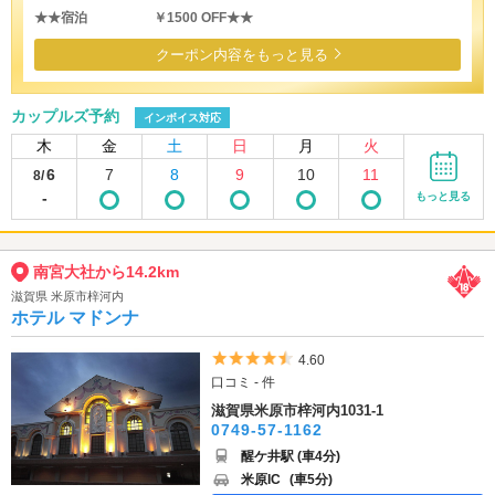
★★宿泊 ￥1500 OFF★★
クーポン内容をもっと見る
カップルズ予約
インボイス対応
木
金
土
日
月
火
6
7
8
9
10
11
8/
-
もっと見る
南宮大社から14.2km
滋賀県 米原市梓河内
ホテル マドンナ
5つ星のうち4.5
4.60
口コミ - 件
滋賀県米原市梓河内1031-1
0749-57-1162
醒ケ井駅 (車4分)
米原IC
(車5分)