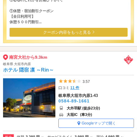
①休憩・宿泊割引クーポン
【全日利用可】
休憩５００円割引...
クーポン内容をもっと見る
南宮大社から9.3km
岐阜県 大垣市内原
ホテル 隠宿 凛 ～Rin～
5つ星のうち3.5
3.57
口コミ
11 件
岐阜県大垣市内原1-43
0584-89-1661
大外羽駅 (徒歩23分)
大垣IC
(車3分)
Googleマップで開く
休憩
3,280 円 ～
サービスタイム
3,980 円 ～
宿泊
4,980 円 ～
料金