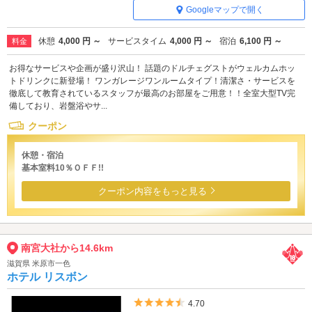
Googleマップで開く
休憩
4,000 円 ～
サービスタイム
4,000 円 ～
宿泊
6,100 円 ～
料金
お得なサービスや企画が盛り沢山！ 話題のドルチェグストがウェルカムホッ
トドリンクに新登場！ ワンガレージワンルームタイプ！清潔さ・サービスを
徹底して教育されているスタッフが最高のお部屋をご用意！！全室大型TV完
備しており、岩盤浴やサ...
クーポン
休憩・宿泊
基本室料10％ＯＦＦ!!
クーポン内容をもっと見る
南宮大社から14.6km
滋賀県 米原市一色
ホテル リスボン
5つ星のうち4.5
4.70