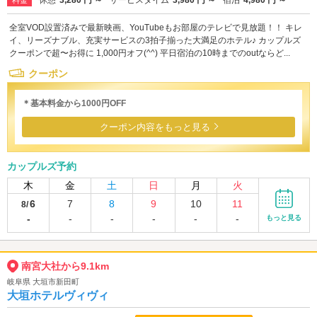
全室VOD設置済みで最新映画、YouTubeもお部屋のテレビで見放題！！ キレ
イ、リーズナブル、充実サービスの3拍子揃った大満足のホテル♪ カップルズ
クーポンで超〜お得に 1,000円オフ(^^) 平日宿泊の10時までのoutならど...
クーポン
＊基本料金から1000円OFF
クーポン内容をもっと見る
カップルズ予約
木
金
土
日
月
火
6
7
8
9
10
11
8/
-
-
-
-
-
-
もっと見る
南宮大社から9.1km
岐阜県 大垣市新田町
大垣ホテルヴィヴィ