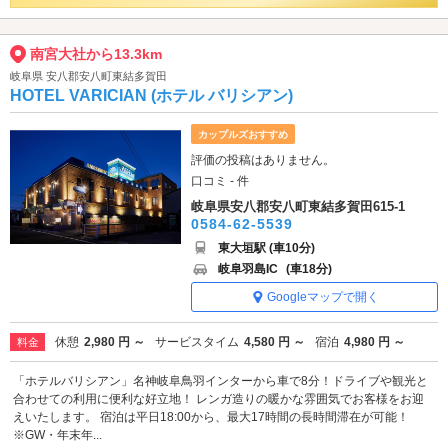
南宮大社から13.3km
岐阜県 安八郡安八町東結多賀田
HOTEL VARICIAN (ホテル バリシアン)
カップルズおすすめ
評価の投稿はありません。
口コミ - 件
岐阜県安八郡安八町東結多賀田615-1
0584-62-5539
東大垣駅 (車10分)
岐阜羽島IC
(車18分)
Googleマップで開く
休憩
2,980 円 ～
サービスタイム
4,580 円 ～
宿泊
4,980 円 ～
料金
「ホテルバリシアン」名神岐阜鳥羽インターから車で8分！ドライブや観光と
合わせての利用に便利な好立地！ レンガ造りの暖かな雰囲気でお客様をお迎
えいたします。 宿泊は平日18:00から、最大17時間の長時間滞在が可能！
※GW・年末年...