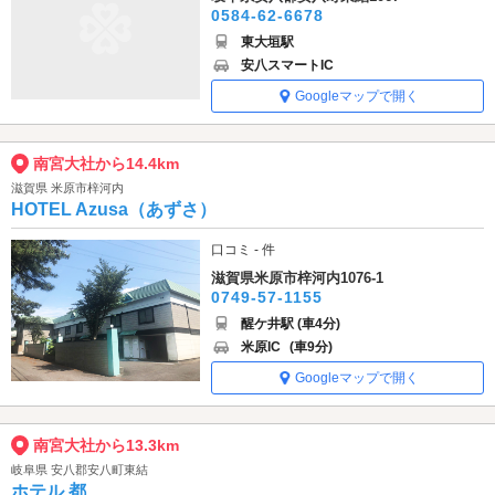
0584-62-6678
東大垣駅
安八スマートIC
Googleマップで開く
南宮大社から14.4km
滋賀県 米原市梓河内
HOTEL Azusa（あずさ）
口コミ - 件
滋賀県米原市梓河内1076-1
0749-57-1155
醒ケ井駅 (車4分)
米原IC
(車9分)
Googleマップで開く
南宮大社から13.3km
岐阜県 安八郡安八町東結
ホテル 都