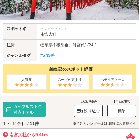
スポット名
ナングウタイシャ
南宮大社
住所
岐阜県
不破郡垂井町宮代1734-1
ジャンルタグ
#SNS映え
編集部のスポット評価
人気度
ムードの高まり
ホテルアクセス
こだわり条件
並び替え
カップルズ予約
絞り込む
標準
対応ホテル
1 ～ 11件目 /
11件
※予約カレンダーは12:10時点の情報です
南宮大社から9.4km