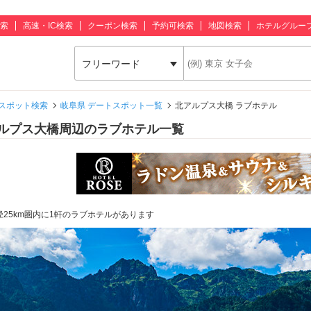
索
高速・IC検索
クーポン検索
予約可検索
地図検索
ホテルグルー
フリーワード
スポット検索
岐阜県 デートスポット一覧
北アルプス大橋 ラブホテル
ルプス大橋周辺のラブホテル一覧
径25km圏内に1軒のラブホテルがあります