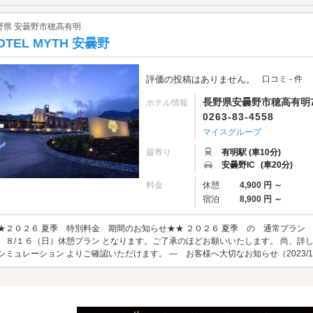
野県 安曇野市穂高有明
OTEL MYTH 安曇野
評価の投稿はありません。
口コミ - 件
長野県安曇野市穂高有明73
ホテル情報
0263-83-4558
マイスグループ
最寄り
有明駅 (車10分)
安曇野IC
(車20分)
料金
休憩
4,900 円 ～
宿泊
8,900 円 ～
★２０２６ 夏季 特別料金 期間のお知らせ★★ ２０２６ 夏季 の 通常プラン
 ８/１６（日）休憩プラン となります。ご了承のほどお願いいたします。 尚、詳
シミュレーション よりご確認いただけます。 ― お客様へ大切なお知らせ（2023/10