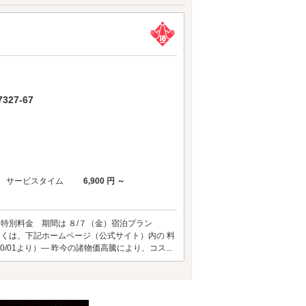
27-67
サービスタイム
6,900 円 ～
 特別料金 期間は ８/７（金）宿泊プラン
しくは、下記ホームページ（公式サイト）内の 料
/01より）― 昨今の諸物価高騰により、コス...