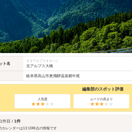
キタアルプスオオハシ
ット名
北アルプス大橋
岐阜県
高山市
奥飛騨温泉郷中尾
編集部のスポット評価
人気度
ムードの高まり
 1件目 /
1件
約カレンダーは13:10時点の情報です