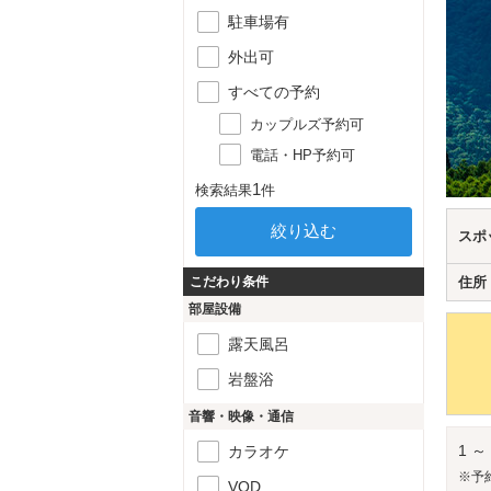
駐車場有
外出可
すべての予約
カップルズ予約可
電話・HP予約可
1
検索結果
件
スポ
こだわり条件
住所
部屋設備
露天風呂
岩盤浴
音響・映像・通信
1 ～
カラオケ
※予
VOD