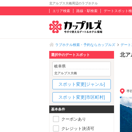
北アルプス大橋周辺のラブホテル
エリア検索
路線・駅検索
デートスポット検
ラブホテル検索・予約ならカップルズ
デート
北ア
選択中のデートスポット
岐阜県
北アルプス大橋
スポット変更[ジャンル]
半
スポット変更[市区町村]
基本条件
クーポンあり
クレジット決済可