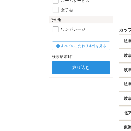
ルームサービス
女子会
その他
ワンガレージ
カッ
岐
すべてのこだわり条件を見る
岐
1
検索結果
件
岐
岐
岐
北
東