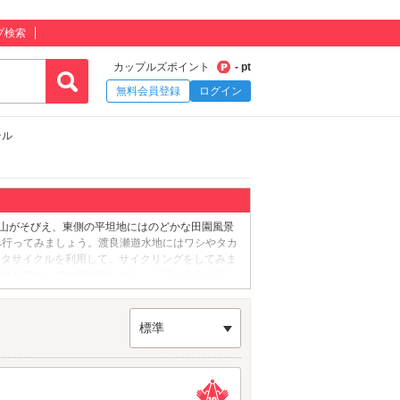
プ検索
カップルズポイント
- pt
無料会員登録
ログイン
テル
平山がそびえ、東側の平坦地にはのどかな田園風景
へ行ってみましょう。渡良瀬遊水地にはワシやタカ
ンタサイクルを利用して、サイクリングをしてみま
身体を動かしてお腹が空いたら、「
蔵の街遊歩道
」
うずまがわ)沿いのスポットです。歴史情緒あふれ
つけてくださいね♪お腹が満たされたら、ラブ運
あるこちらの神社は、古来より縁結びのご利益のあ
標準
ハートマークを見事に見つけられたカップルは、その
を満喫したらラブホテルでひと休み。栃木・大平・
鉄道日光線「新大平下駅」「静和駅」の近くに点在