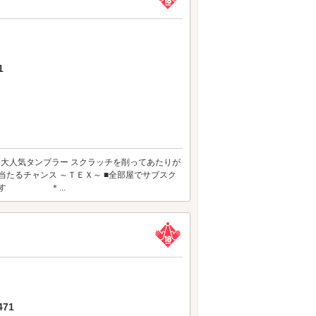
1
・・大人気タンブラー スクラッチを削ってあたりが
円が当たるチャンス ～ＴＥＸ～ ■全部屋でサブスク
ります ＊...
71