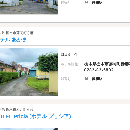
最寄り
静和駅
木県 栃木市藤岡町赤麻
テル あかま
口コミ - 件
栃木県栃木市藤岡町赤麻29
ホテル情報
0282-62-5802
最寄り
静和駅
木県 栃木市岩舟町和泉
OTEL Pricia (ホテル プリシア)