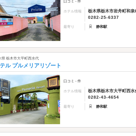
口コミ - 件
栃木県栃木市岩舟町和泉6
ホテル情報
0282-25-6337
最寄り
静和駅
木県 栃木市大平町西水代
テル プルメリアリゾート
口コミ - 件
栃木県栃木市大平町西水代3
ホテル情報
0282-43-4654
最寄り
静和駅