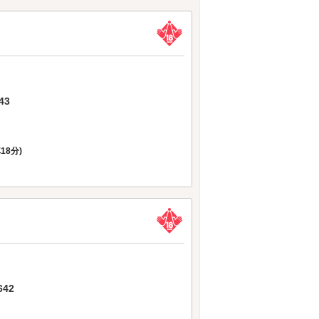
43
車18分)
42