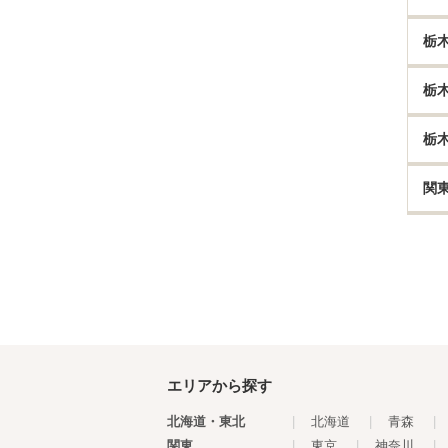
栃
栃
栃
関
エリアから探す
北海道・東北
|
北海道
|
青森
|
関東
|
東京
|
神奈川
|