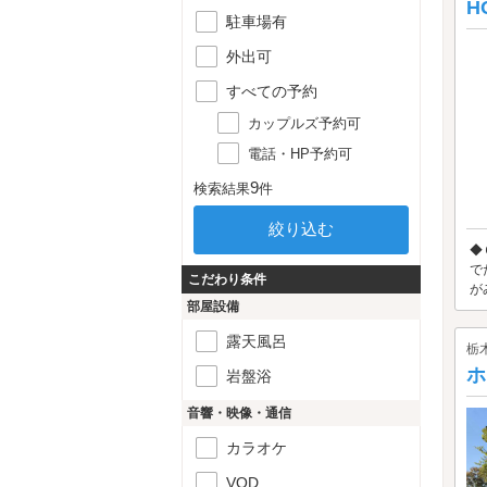
H
駐車場有
外出可
すべての予約
カップルズ予約可
電話・HP予約可
9
検索結果
件
◆
で
こだわり条件
が
部屋設備
露天風呂
栃
ホ
岩盤浴
音響・映像・通信
カラオケ
VOD