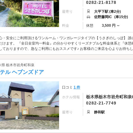
0282-21-8178
最寄り
大平下駅 (車2分)
佐野藤岡IC
(車15分)
料金
休憩
3,500 円 ～
心・安全にご利用頂けるワンルーム・ワンガレージタイプの【うさぎのしっぽ】 誰
だけます。 『全日全室均一料金』の分かりやすくリーズナブルな料金体系と『休憩
しておりますので、急なご利用にもおススメです♪ お客様のご来店を心よりお待ち
木県 栃木市岩舟町和泉
テル ヘブンズドア
口コミ
1 件
栃木県栃木市岩舟町和泉6
ホテル情報
0282-21-7749
最寄り
静和駅