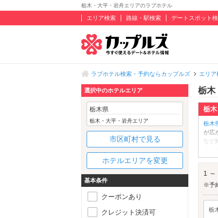
栃木・大平・岩舟エリアのラブホテル
エリア検索
路線・駅検索
デートスポット検
ラブホテル検索・予約ならカップルズ
エリア
栃木
選択中のホテルエリア
栃木
栃木県
栃木・大平・岩舟エリア
栃木
が広
市区町村で見る
など
せん
で食
ホテルエリアを変更
るこ
1 ～
アッ
基本条件
る神
※予
愛を
クーポンあり
岩舟
栃
して
クレジット決済可