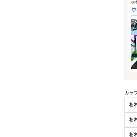
栃
ホ
カッ
栃
栃
栃