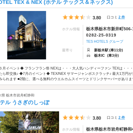
OTEL TEX & NEX (ホテル テックス＆ネックス)
5つ星のうち3.5
3.80
口コミ
2 件
栃木県栃木市新井町506-
ホテル情報
0282-25-0319
TES HOTELS グループ
最寄り
新栃木駅 (車11分)
栃木IC
(車3分)
６月イベント◆ フランフラン祭 NEXは・・・大人気ハンディーファン TEXは・
たら即交換♪ ◆7月のイベント◆ TEX/NEX サマージャンボスクラッチ♪ 最大1万
みられます ■2階に、選べる無料のウエルカムスイーツとドリンクサーバーがあ
木県 栃木市岩舟町静和
テル うさぎのしっぽ
5つ星のうち3.5
3.80
口コミ
2 件
栃木県栃木市岩舟町静和4
ホテル情報