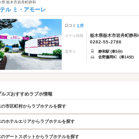
木県 栃木市岩舟町静和
テル ミ・アモーレ
口コミ
1 件
栃木県栃木市岩舟町静和46
ホテル情報
0282-55-2786
最寄り
静和駅 (車5分)
佐野藤岡IC
(車14分)
プルズおすすめラブホ情報
木の市区町村からラブホテルを探す
木のホテルエリアからラブホテルを探す
木のデートスポットからラブホテルを探す