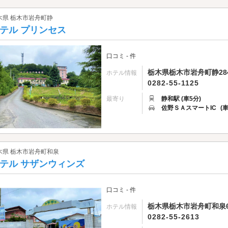
木県 栃木市岩舟町静
テル プリンセス
口コミ - 件
栃木県栃木市岩舟町静28
ホテル情報
0282-55-1125
最寄り
静和駅 (車5分)
佐野ＳＡスマートIC
(
木県 栃木市岩舟町和泉
テル サザンウィンズ
口コミ - 件
栃木県栃木市岩舟町和泉6
ホテル情報
0282-55-2613