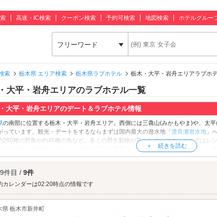
索
高速・IC検索
クーポン検索
予約可検索
地図検索
ホテルグルー
フリーワード
検索
栃木県 エリア検索
栃木県ラブホテル
栃木・大平・岩舟エリアラブホ
・大平・岩舟エリアのラブホテル一覧
・大平・岩舟エリアのデート＆ラブホテル情報
県
の南部に位置する栃木・大平・岩舟エリア。西側には三毳山(みかもやま)や、太
がっています。観光・デートをするならまずは国内最大の遊水地「
渡良瀬遊水地
」
約260種の野鳥や約45種の魚など、多くの野生動物が暮らしています。ここではレ
か？心地よい風を感じながら、水辺に広がる四季折々の風景をお楽しみください。
事をしましょう。こちらは幕末から昭和初期に建てられた蔵などが連なる、巴波川(
の一角には、レトロな喫茶店やお蕎麦屋さんもあります。ぜひお気に入りのお店を見
 9件目 /
9件
プのパワースポット「
太平山神社
」へお参りしましょう。827年に創建された由緒
社として信仰を集め、境内には80個ものハートマークが隠されています。80個の
約カレンダーは02:20時点の情報です
より深められるのだとか。ぜひ2人でチャレンジしてみてくださいね♪観光・デート
エリアのラブホテルは「
栃木市総合運動公園
」周辺や、JR両毛線「岩舟駅」、東武
木県 栃木市新井町
います。さっそくデートスポット周辺のホテルをチェックしてみましょう。