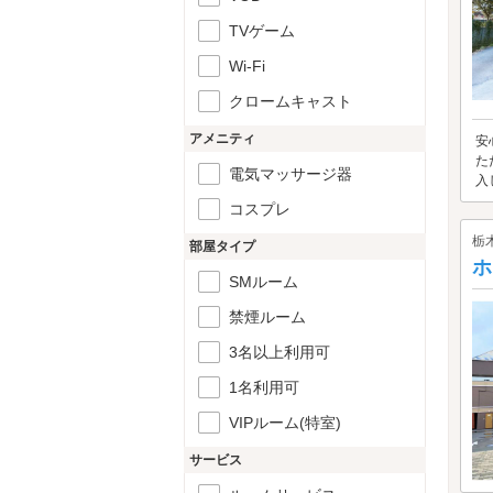
TVゲーム
Wi-Fi
クロームキャスト
アメニティ
安
た
電気マッサージ器
入
コスプレ
栃
部屋タイプ
ホ
SMルーム
禁煙ルーム
3名以上利用可
1名利用可
VIPルーム(特室)
サービス