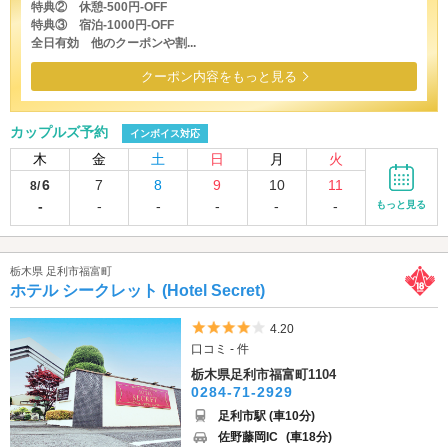
特典② 休憩-500円-OFF
特典③ 宿泊-1000円-OFF
全日有効 他のクーポンや割...
クーポン内容をもっと見る
カップルズ予約
インボイス対応
木
金
土
日
月
火
6
7
8
9
10
11
8/
-
-
-
-
-
-
もっと見る
栃木県 足利市福富町
ホテル シークレット (Hotel Secret)
5つ星のうち4
4.20
口コミ - 件
栃木県足利市福富町1104
0284-71-2929
足利市駅 (車10分)
佐野藤岡IC
(車18分)