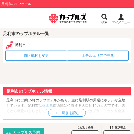
足利市のラブホテル
検索
マイメニュー
足利市のラブホテル一覧
足利市
市区町村を変更
ホテルエリアで見る
足利市のラブホテル情報
足利市には約15軒のラブホテルがあり、主に足利駅の周辺にホテルが立地
しています。足利市は
栃木県
南西部に位置する人口約14万人の市です。古
くから織物のまちとして知られていますが、近年ではプラスチックや金属
加工産業などを中心に、商業都市として発展しています。観光地として
は、春に咲く大藤や、冬季限定のイルミネーションなどで有名な「
あしか
がフラワーパーク
」や、縁結びのパワースポット「
足利織姫神社
」、日本
こだわり条件
並び替え
カップルズ予約
最古の学校「
足利学校
」などがあり、これらはデートスポットとしても人