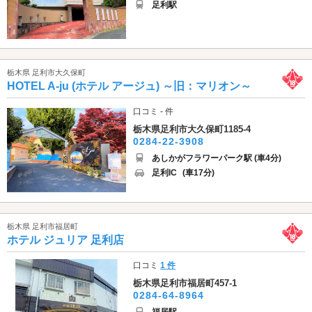
足利駅
栃木県 足利市大久保町
HOTEL A-ju (ホテル アージュ) ～旧：マリオン～
口コミ - 件
栃木県足利市大久保町1185-4
0284-22-3908
あしかがフラワーパーク駅 (車4分)
足利IC
(車17分)
栃木県 足利市福居町
ホテル ジュリア 足利店
口コミ
1 件
栃木県足利市福居町457-1
0284-64-8964
福居駅