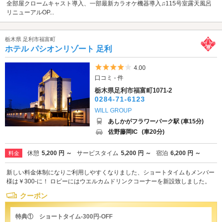
全部屋クロームキャスト導入、一部最新カラオケ機器導入♫115号室露天風呂
リニューアルOP...
栃木県 足利市福富町
ホテル パシオンリゾート 足利
5つ星のうち4
4.00
口コミ - 件
栃木県足利市福富町1071-2
0284-71-6123
WILL GROUP
あしかがフラワーパーク駅 (車15分)
佐野藤岡IC
(車20分)
休憩
5,200 円 ～
サービスタイム
5,200 円 ～
宿泊
6,200 円 ～
料金
新しい料金体制になりご利用しやすくなりました、ショートタイムもメンバー
様は￥300-に！ ロビーにはウエルカムドリンクコーナーを新設致しました。
クーポン
特典① ショートタイム-300円-OFF