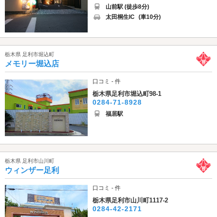
山前駅 (徒歩8分)
太田桐生IC
(車10分)
栃木県 足利市堀込町
メモリー堀込店
口コミ - 件
栃木県足利市堀込町98-1
0284-71-8928
福居駅
栃木県 足利市山川町
ウィンザー足利
口コミ - 件
栃木県足利市山川町1117-2
0284-42-2171