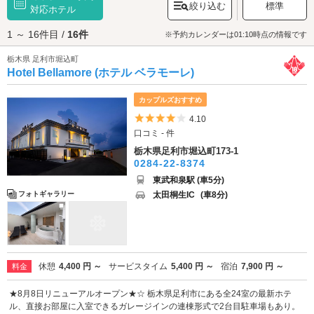
絞り込む
標準
気です。特産品としては、地元産のトマトをはじめとする7品目を「あしか
対応ホテル
が美人」と命名し、ブランド野菜として販売しています。そして足利市の
1 ～ 16件目 /
16件
グルメといえば、名物「ポテト入り焼きそば」や「ソースカツ丼」、千切
※予約カレンダーは01:10時点の情報です
りした大根と一緒に食べる「大根そば」などが代表的。足利駅周辺には
栃木県 足利市堀込町
「
アピタ足利店
」「
アシコタウンあしかが
」などショッピング施設があ
Hotel Bellamore (ホテル ベラモーレ)
り、日中は行き交う人々で賑わっています。また、「足利駅前商店街」に
は、お酒を提供するお店も多く、夜の街歩きにもぴったりです。足利市の
ラブホテルには、お忍びデートの際にも安心のワンガレージタイプのホテ
カップルズおすすめ
ルや、コスプレレンタルなど多彩なサービスがあるホテル、お隣の佐野市
5つ星のうち4
4.10
の人気スポット「佐野プレミアム・アウトレット」にもアクセス良好なホ
口コミ - 件
テルなど、様々なホテルがあります。足利市でラブホテルをお探しの際
は、クーポン・事前予約でお得に利用ができる『カップルズ』におまかせ
栃木県足利市堀込町173-1
ください。
0284-22-8374
東武和泉駅 (車5分)
太田桐生IC
(車8分)
フォトギャラリー
休憩
4,400 円 ～
サービスタイム
5,400 円 ～
宿泊
7,900 円 ～
料金
★8月8日リニューアルオープン★☆ 栃木県足利市にある全24室の最新ホテ
ル、直接お部屋に入室できるガレージインの連棟形式で2台目駐車場もあり。