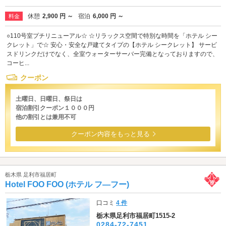
休憩
2,900 円 ～
宿泊
6,000 円 ～
料金
○110号室プチリニューアル☆ ☆リラックス空間で特別な時間を「ホテル シー
クレット」で☆ 安心・安全な戸建てタイプの【ホテル シークレット】 サービ
スドリンクだけでなく、全室ウォーターサーバー完備となっておりますので、
コーヒ...
クーポン
土曜日、日曜日、祭日は
宿泊割引クーポン１０００円
他の割引とは兼用不可
クーポン内容をもっと見る
栃木県 足利市福居町
Hotel FOO FOO (ホテル フ―フー)
口コミ
4 件
栃木県足利市福居町1515-2
0284-72-7451