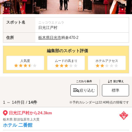
スポット名
ニッコウエドムラ
日光江戸村
住所
栃木県
日光市
柄倉470-2
編集部のスポット評価
人気度
ムードの高まり
ホテルアクセス
こだわり条件
並び替え
絞り込む
標準
1 ～ 14件目 /
14件
※予約カレンダーは22:40時点の情報です
日光江戸村から24.3km
栃木県 那須塩原市上大貫
ホテル 二番館