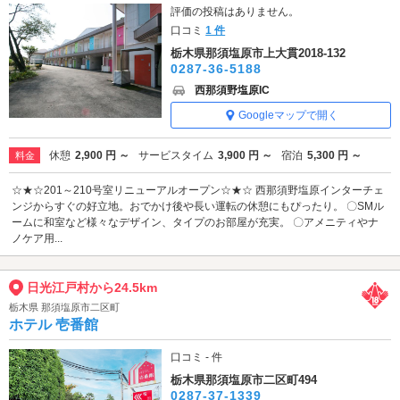
評価の投稿はありません。
口コミ
1 件
栃木県那須塩原市上大貫2018-132
0287-36-5188
西那須野塩原IC
Googleマップで開く
休憩
2,900 円 ～
サービスタイム
3,900 円 ～
宿泊
5,300 円 ～
料金
☆★☆201～210号室リニューアルオープン☆★☆ 西那須野塩原インターチェ
ンジからすぐの好立地。おでかけ後や長い運転の休憩にもぴったり。 〇SMル
ームに和室など様々なデザイン、タイプのお部屋が充実。 〇アメニティやナ
ノケア用...
日光江戸村から24.5km
栃木県 那須塩原市二区町
ホテル 壱番館
口コミ - 件
栃木県那須塩原市二区町494
0287-37-1339