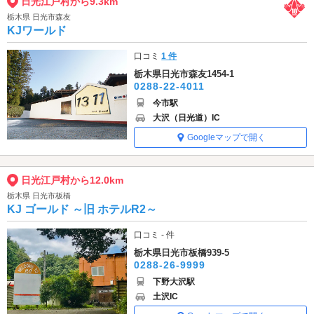
日光江戸村から9.3km
栃木県 日光市森友
KJワールド
口コミ
1 件
栃木県日光市森友1454-1
0288-22-4011
今市駅
大沢（日光道）IC
Googleマップで開く
日光江戸村から12.0km
栃木県 日光市板橋
KJ ゴールド ～旧 ホテルR2～
口コミ - 件
栃木県日光市板橋939-5
0288-26-9999
下野大沢駅
土沢IC