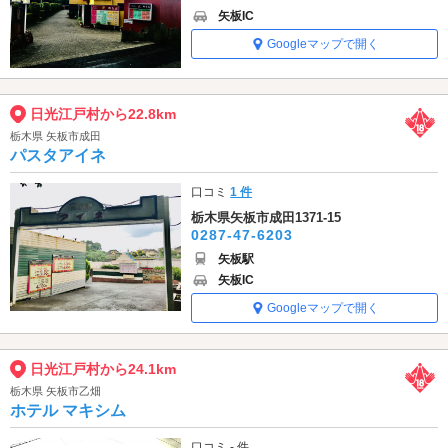
矢板IC
Googleマップで開く
日光江戸村から22.8km
栃木県 矢板市成田
パスタアイネ
口コミ
1 件
栃木県矢板市成田1371-15
0287-47-6203
矢板駅
矢板IC
Googleマップで開く
日光江戸村から24.1km
栃木県 矢板市乙畑
ホテル マキシム
口コミ - 件