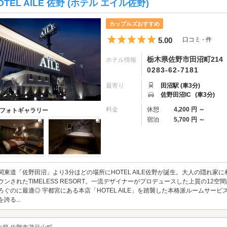
OTEL AILE 佐野 (ホテル エイル佐野)
カップルズおすすめ
5つ星のうち5
5.00
口コミ - 件
栃木県佐野市田沼町214
ホテル情報
0283-62-7181
最寄り
田沼駅 (車3分)
佐野田沼IC
(車3分)
料金
休憩
4,200 円 ～
フォトギャラリー
宿泊
5,700 円 ～
関東道「佐野田沼」より3分ほどの場所にHOTEL AILE佐野が誕生。大人の隠れ
ウンされたTIMELESS RESORT。一流デザイナーがプロデュースした上質の1
ろぐのに最適◎ 宇都宮にある本店「HOTEL AILE」を踏襲した本格派ルームサ
を誇る...