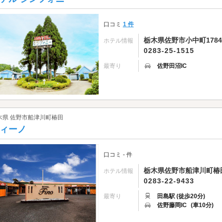
口コミ
1 件
栃木県佐野市小中町1784
ホテル情報
0283-25-1515
最寄り
佐野田沼IC
木県 佐野市船津川町椿田
ィーノ
口コミ - 件
栃木県佐野市船津川町椿田2
ホテル情報
0283-22-9433
最寄り
田島駅 (徒歩20分)
佐野藤岡IC
(車10分)