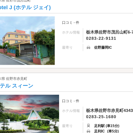
木県 佐野市茂呂山町
otel J (ホテル ジェイ)
口コミ - 件
栃木県佐野市茂呂山町6-
ホテル情報
0283-22-9131
最寄り
佐野藤岡IC
木県 佐野市赤見町
テル スィーン
口コミ - 件
栃木県佐野市赤見町4343
ホテル情報
0283-25-1680
最寄り
足利駅 (車15分)
足利IC
(車5分)