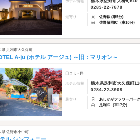
栃木県佐野市大橋町510
ホテル情報
0283-22-7878
最寄り
佐野駅 (車5分)
佐野藤岡IC
(車10分)
木県 足利市大久保町
OTEL A-ju (ホテル アージュ) ～旧：マリオン～
口コミ - 件
栃木県足利市大久保町118
ホテル情報
0284-22-3908
最寄り
あしかがフラワーパーク駅
足利IC
(車17分)
木県 佐野市小中町
テル シンフォニー