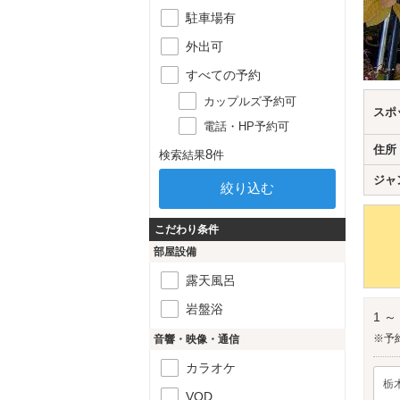
駐車場有
外出可
すべての予約
カップルズ予約可
スポ
電話・HP予約可
住所
8
検索結果
件
ジャ
こだわり条件
部屋設備
露天風呂
岩盤浴
1 ～
※予
音響・映像・通信
カラオケ
栃
VOD