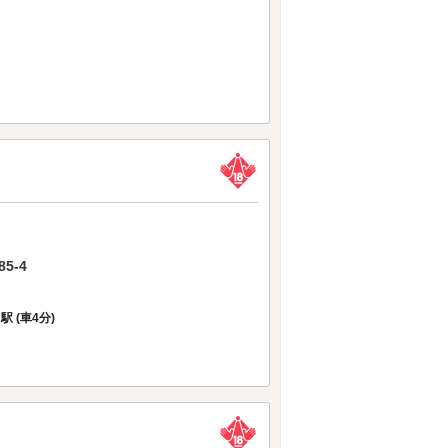
5-4
 (車4分)