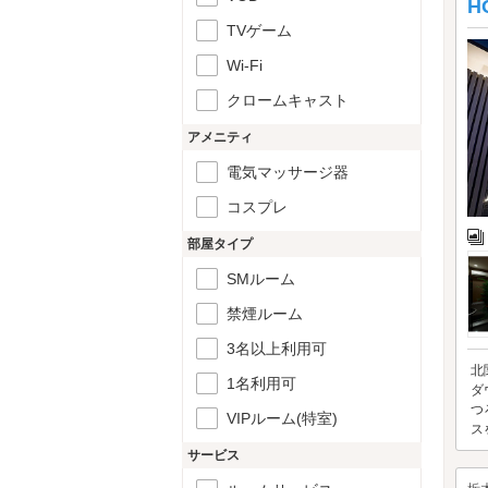
H
TVゲーム
Wi-Fi
クロームキャスト
アメニティ
電気マッサージ器
コスプレ
部屋タイプ
SMルーム
禁煙ルーム
3名以上利用可
北
1名利用可
ダ
つ
VIPルーム(特室)
ス
サービス