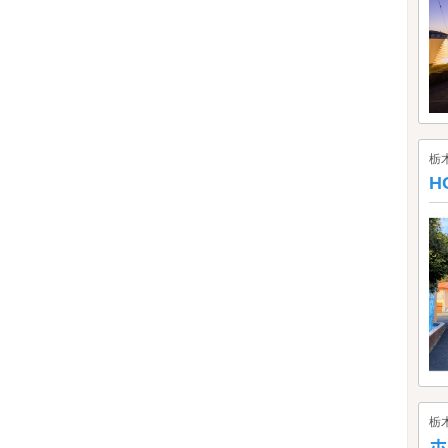
栃
H
栃
ホ