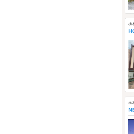
栃
H
栃
N