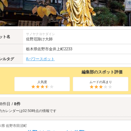
サノヤクヨケダイシ
ット名
佐野厄除け大師
栃木県
佐野市
金井上町2233
ンルタグ
#パワースポット
編集部のスポット評価
人気度
ムードの高まり
 8件目 /
8件
約カレンダーは02:50時点の情報です
木県 佐野市田沼町