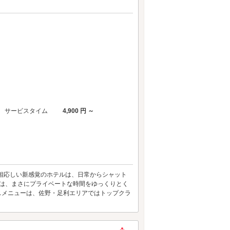
サービスタイム
4,900 円 ～
家に相応しい新感覚のホテルは、日常からシャット
2空間は、まさにプライベートな時間をゆっくりとく
ービスメニューは、佐野・足利エリアではトップクラ