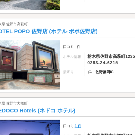
木県 佐野市高萩町
OTEL POPO 佐野店 (ホテル ポポ佐野店)
口コミ - 件
栃木県佐野市高萩町1235
ホテル情報
0283-24-6215
最寄り
佐野藤岡IC
木県 佐野市大橋町
EDOCO Hotels (ネドコ ホテル)
口コミ
1 件