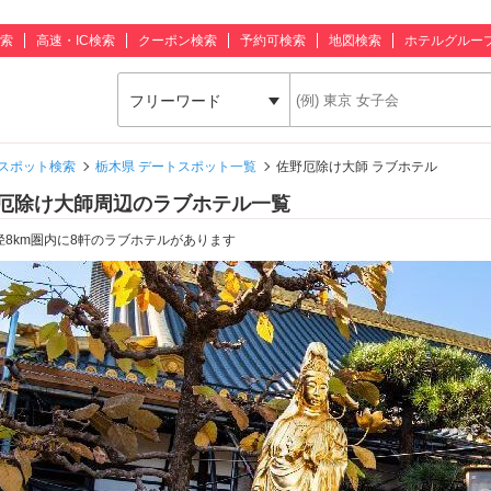
索
高速・IC検索
クーポン検索
予約可検索
地図検索
ホテルグルー
フリーワード
スポット検索
栃木県 デートスポット一覧
佐野厄除け大師 ラブホテル
厄除け大師周辺のラブホテル一覧
径8km圏内に8軒のラブホテルがあります