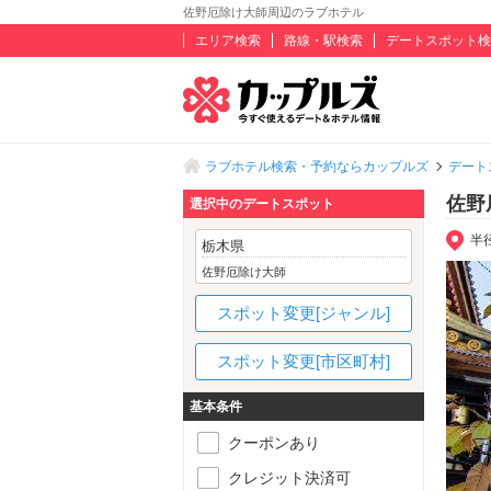
佐野厄除け大師周辺のラブホテル
エリア検索
路線・駅検索
デートスポット検
ラブホテル検索・予約ならカップルズ
デート
佐野
選択中のデートスポット
半
栃木県
佐野厄除け大師
スポット変更[ジャンル]
スポット変更[市区町村]
基本条件
クーポンあり
クレジット決済可