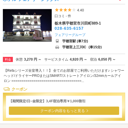
5つ星のうち4
4.40
口コミ - 件
栃木県宇都宮市川田町889-1
028-635-6157
フェアリーグループ
宇都宮駅 (車7分)
宇都宮上三川IC
(車15分)
休憩
3,270 円 ～
サービスタイム
4,920 円 ～
宿泊
6,050 円 ～
料金
【Refaシリーズ全室導入！！】 全てのお部屋でご利用いただけます♪ シャワー
ヘッド/ドライヤーPROまたはSMART/ストレートアイロン/32mmカールアイ
ロン ===================================...
クーポン
【期間限定/日~金限定】3,4F宿泊専用￥1,000割引
クーポン内容をもっと見る