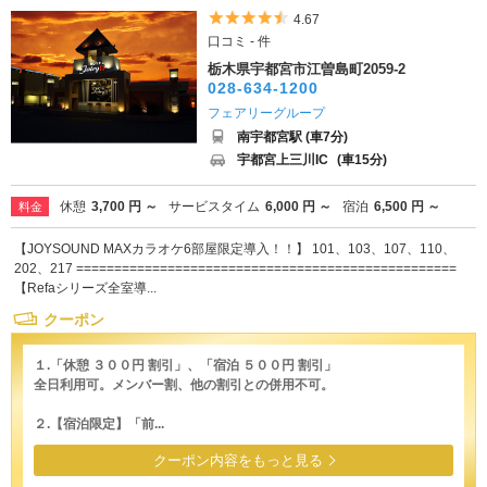
5つ星のうち4.5
4.67
口コミ - 件
栃木県宇都宮市江曽島町2059-2
028-634-1200
フェアリーグループ
南宇都宮駅 (車7分)
宇都宮上三川IC
(車15分)
休憩
3,700 円 ～
サービスタイム
6,000 円 ～
宿泊
6,500 円 ～
料金
【JOYSOUND MAXカラオケ6部屋限定導入！！】 101、103、107、110、
202、217 ==================================================
【Refaシリーズ全室導...
クーポン
１.「休憩 ３００円 割引」、「宿泊 ５００円 割引」
全日利用可。メンバー割、他の割引との併用不可。
２.【宿泊限定】「前...
クーポン内容をもっと見る