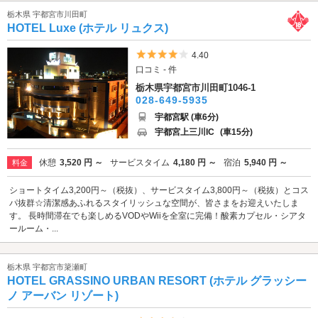
栃木県 宇都宮市川田町
HOTEL Luxe (ホテル リュクス)
5つ星のうち4
4.40
口コミ - 件
栃木県宇都宮市川田町1046-1
028-649-5935
宇都宮駅 (車6分)
宇都宮上三川IC
(車15分)
休憩
3,520 円 ～
サービスタイム
4,180 円 ～
宿泊
5,940 円 ～
料金
ショートタイム3,200円～（税抜）、サービスタイム3,800円～（税抜）とコス
パ抜群☆清潔感あふれるスタイリッシュな空間が、皆さまをお迎えいたしま
す。 長時間滞在でも楽しめるVODやWiiを全室に完備！酸素カプセル・シアタ
ールーム・...
栃木県 宇都宮市簗瀬町
HOTEL GRASSINO URBAN RESORT (ホテル グラッシー
ノ アーバン リゾート)