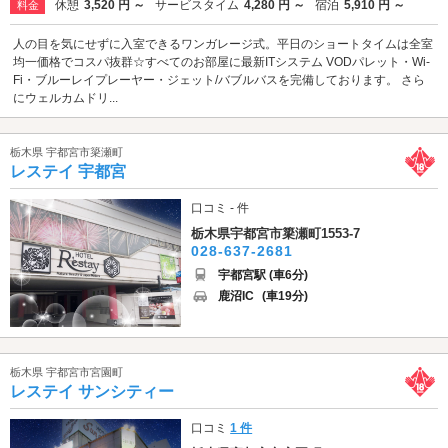
休憩
3,520 円 ～
サービスタイム
4,280 円 ～
宿泊
5,910 円 ～
料金
人の目を気にせずに入室できるワンガレージ式。平日のショートタイムは全室
均一価格でコスパ抜群☆すべてのお部屋に最新ITシステム VODパレット・Wi-
Fi・ブルーレイプレーヤー・ジェット/バブルバスを完備しております。 さら
にウェルカムドリ...
栃木県 宇都宮市簗瀬町
レステイ 宇都宮
口コミ - 件
栃木県宇都宮市簗瀬町1553-7
028-637-2681
宇都宮駅 (車6分)
鹿沼IC
(車19分)
栃木県 宇都宮市宮園町
レステイ サンシティー
口コミ
1 件