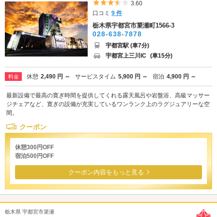
5つ星のうち3.5
3.60
口コミ
9 件
栃木県宇都宮市簗瀬町1566-3
028-638-7878
宇都宮駅 (車7分)
宇都宮上三川IC
(車15分)
休憩
2,490 円 ～
サービスタイム
5,900 円 ～
宿泊
4,900 円 ～
料金
最新設備で最高の寛ぎ時間を提供してくれる露天風呂や岩盤浴、高級マッサー
ジチェアなど、寛ぎの設備が充実しているワンランク上のラグジュアリーな空
間。
クーポン
休憩300円OFF
宿泊500円OFF
クーポン内容をもっと見る
栃木県 宇都宮市簗瀬