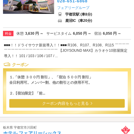
028-651-6868
フェアリーグループ
宇都宮駅 (車8分)
鹿沼IC
(車20分)
休憩
3,630 円 ～
サービスタイム
6,050 円 ～
宿泊
6,050 円 ～
料金
■■■！！ドライサウナ新規導入！！■■■ R106、R107、R108、R115 ￣￣￣￣
￣￣￣￣￣￣￣￣￣￣￣￣￣￣￣ 【JOYSOUND MAX】カラオケ10部屋限定
導入！！ 101 / 103 / 106 / 107 / ...
クーポン
１.「休憩 ３００円 割引」、「宿泊 ５００円 割引」
全日利用可。メンバー割、他の割引との併用不可。
２.【宿泊限定】「前...
クーポン内容をもっと見る
栃木県 宇都宮市川田町
ホテル フェアリーシックス