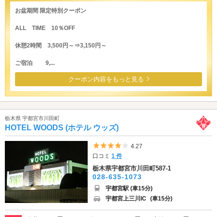
お盆期間 限定特別クーポン
ALL TIME 10％OFF
休憩2時間 3,500円～⇒3,150円～
ご宿泊 9,...
クーポン内容をもっと見る
栃木県 宇都宮市川田町
HOTEL WOODS (ホテル ウッズ)
5つ星のうち4
4.27
口コミ
1 件
栃木県宇都宮市川田町587-1
028-635-1073
宇都宮駅 (車15分)
宇都宮上三川IC
(車15分)