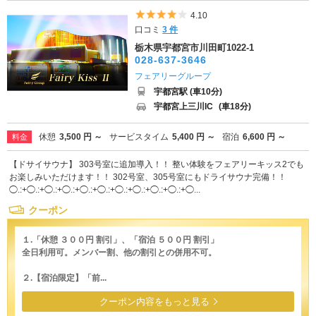
5つ星のうち4
4.10
口コミ
3 件
栃木県宇都宮市川田町1022-1
028-637-3646
フェアリーグループ
宇都宮駅 (車10分)
宇都宮上三川IC
(車18分)
休憩
3,500 円 ～
サービスタイム
5,400 円 ～
宿泊
6,600 円 ～
料金
【ドサイサウナ】 303号室に追加導入！！ 整い体験をフェアリーキッス2でも
お楽しみいただけます！！ 302号室、305号室にもドライサウナ完備！！
◯.:+◯.:+◯.:+◯.:+◯.:+◯.:+◯.:+◯.:+◯.:+◯.:+◯...
クーポン
１.「休憩 ３００円 割引」、「宿泊 ５００円 割引」
全日利用可。メンバー割、他の割引との併用不可。
２.【宿泊限定】「前...
クーポン内容をもっと見る