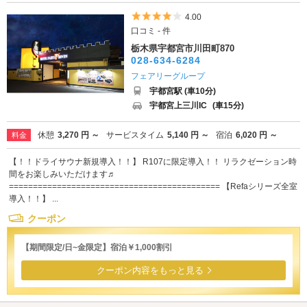
5つ星のうち4
4.00
口コミ - 件
栃木県宇都宮市川田町870
028-634-6284
フェアリーグループ
宇都宮駅 (車10分)
宇都宮上三川IC
(車15分)
休憩
3,270 円 ～
サービスタイム
5,140 円 ～
宿泊
6,020 円 ～
料金
【！！ドライサウナ新規導入！！】 R107に限定導入！！ リラクゼーション時
間をお楽しみいただけます♬
============================================ 【Refaシリーズ全室
導入！！】 ...
クーポン
【期間限定/日~金限定】宿泊￥1,000割引
クーポン内容をもっと見る