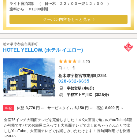
ライト宿泊2部 （ 日〜木 ２２：００〜翌１２：００ ）
室料から ￥1,000割引
クーポン内容をもっと見る
栃木県 宇都宮市簗瀬町
HOTEL YELLOW. (ホテル イエロー)
5つ星のうち4
4.20
口コミ - 件
栃木県宇都宮市簗瀬町2251
028-632-6635
宇都宮駅 (車6分)
宇都宮上三川IC
(車18分)
休憩
3,770 円 ～
サービスタイム
6,150 円 ～
宿泊
8,000 円 ～
料金
全室75インチ大画面テレビを完備しました！４K大画面で迫力のYouTube試聴
が可能です♪どのお部屋に入っても大画面テレビで楽しめちゃう☆ふたりで楽
しむYouTube、大画面テレビでお楽しみいただけます！ 長時間利用でも快適
♪24Hシ...