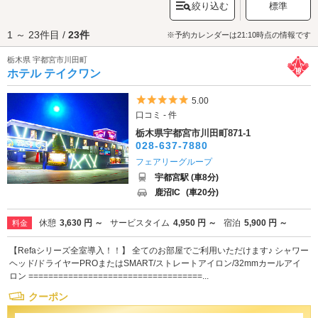
絞り込む
標準
都宮城址公園
」にも行ってみましょう。宇都宮城は氏族・宇都宮家が平安
時代の後期より代々暮らしたお城です。現在はお城の一部が復元されてい
1 ～ 23件目 /
23件
る他、歴史資料館「清明館」ではお城に関する資料を公開しています。園
※予約カレンダーは21:10時点の情報です
内の散策を楽しんだら、そろそろお腹の空く時間ですね。それでは「
オリ
栃木県 宇都宮市川田町
オン通り
」へ行ってみましょう。こちらは昭和23年に発足した歴史ある商
ホテル テイクワン
店街です。宇都宮餃子の名店や、昔懐かしいカフェ、ローカル情緒あふれ
る食堂など、魅力的な飲食店が揃っています。ぜひお気に入りの1軒を見つ
けてくださいね♪観光・デートを満喫したらラブホテルでひと休み。簗瀬
5つ星のうち5
5.00
町・川田町・宇都宮駅周辺エリアのラブホテルは、JR「宇都宮駅」、東武
口コミ - 件
鉄道「東武宇都宮駅」の近くに点在する他、簗瀬町・川田町エリアに多く
栃木県宇都宮市川田町871-1
のホテルが集積しています。カップルズ予約できるホテルもあるのでさっ
028-637-7880
そくデートスポット周辺のホテルをチェックしてみましょう。
フェアリーグループ
宇都宮駅 (車8分)
鹿沼IC
(車20分)
休憩
3,630 円 ～
サービスタイム
4,950 円 ～
宿泊
5,900 円 ～
料金
【Refaシリーズ全室導入！！】 全てのお部屋でご利用いただけます♪ シャワー
ヘッド/ドライヤーPROまたはSMART/ストレートアイロン/32mmカールアイ
ロン ===================================...
クーポン