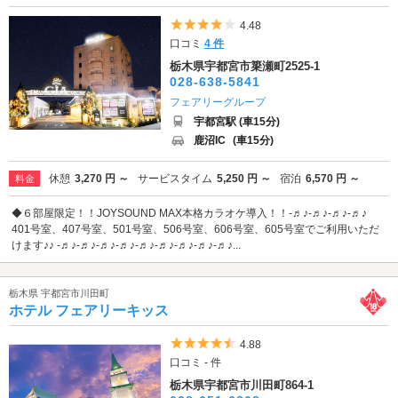
5つ星のうち4
4.48
口コミ
4 件
栃木県宇都宮市簗瀬町2525-1
028-638-5841
フェアリーグループ
宇都宮駅 (車15分)
鹿沼IC
(車15分)
休憩
3,270 円 ～
サービスタイム
5,250 円 ～
宿泊
6,570 円 ～
料金
◆６部屋限定！！JOYSOUND MAX本格カラオケ導入！！-♬♪-♬♪-♬♪-♬♪
401号室、407号室、501号室、506号室、606号室、605号室でご利用いただ
けます♪♪ -♬♪-♬♪-♬♪-♬♪-♬♪-♬♪-♬♪-♬♪-♬♪...
栃木県 宇都宮市川田町
ホテル フェアリーキッス
5つ星のうち4.5
4.88
口コミ - 件
栃木県宇都宮市川田町864-1