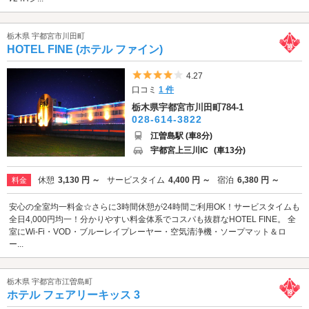
栃木県 宇都宮市川田町
HOTEL FINE (ホテル ファイン)
5つ星のうち4
4.27
口コミ
1 件
栃木県宇都宮市川田町784-1
028-614-3822
江曽島駅 (車8分)
宇都宮上三川IC
(車13分)
休憩
3,130 円 ～
サービスタイム
4,400 円 ～
宿泊
6,380 円 ～
料金
安心の全室均一料金☆さらに3時間休憩が24時間ご利用OK！サービスタイムも
全日4,000円均一！分かりやすい料金体系でコスパも抜群なHOTEL FINE。 全
室にWi-Fi・VOD・ブルーレイプレーヤー・空気清浄機・ソープマット＆ロ
ー...
栃木県 宇都宮市江曽島町
ホテル フェアリーキッス 3