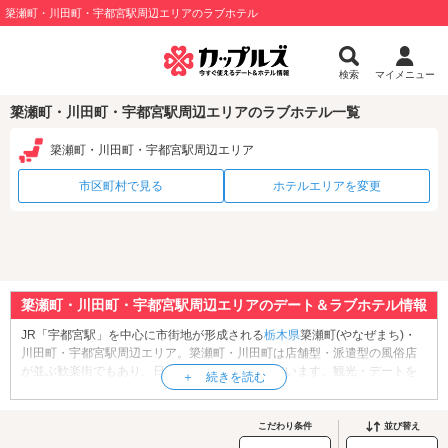
簗瀬町・川田町・宇都宮駅周辺エリアのラブホテル
検索
マイメニュー
簗瀬町・川田町・宇都宮駅周辺エリアのラブホテル一覧
簗瀬町・川田町・宇都宮駅周辺エリア
市区町村で見る
ホテルエリアを変更
簗瀬町・川田町・宇都宮駅周辺エリアのデート＆ラブホテル情報
JR「宇都宮駅」を中心に市街地が形成される
栃木県
簗瀬町(やなぜまち)・
川田町・宇都宮駅周辺エリア。簗瀬町・川田町は店舗型・派遣型の風俗店
が並ぶ歓楽街でもあり、日夜多くの人々が行き交います。観光・デートを
するならまずは、源頼朝・義経など多くの戦国武将が信仰を寄せた「
宇都
宮二荒山神社
」へ行ってみましょう。こちらの神社の名物は箸でつかんで
引く「餃子おみくじ」。宇都宮名物である焼き餃子や水餃子をモチーフに
こだわり条件
並び替え
したかわいいおみくじを、2人で引いてみませんか？参拝を済ませたら「
宇