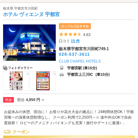
栃木県 宇都宮市川田町
ホテル ヴィエンヌ 宇都宮
カップルズおすすめ
5つ星のうち4.5
4.63
口コミ
15 件
栃木県宇都宮市川田町749-1
028-637-3611
CLUB CHAPEL HOTELS
宇都宮駅 (車10分)
フォトギャラリー
宇都宮上三川IC
(車10分)
宿泊
4,950 円 ～
料金
お盆休みの休憩、宿泊に！ お祭りや花火大会の拠点に！ 24時間休憩OK！宇都
宮唯一の深夜休憩割増なし。 クーポン利用で2,250円～☆ 途中外出OKで自由
度抜群！ ロビーのアメニティバイキングも充実！旅行やデートに最適♪ ...
クーポン