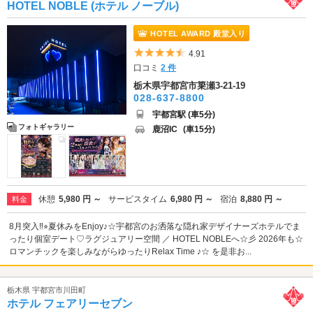
HOTEL NOBLE (ホテル ノーブル)
HOTEL AWARD 殿堂入り
5つ星のうち4.5
4.91
口コミ
2 件
栃木県宇都宮市簗瀬3-21-19
028-637-8800
宇都宮駅 (車5分)
フォトギャラリー
鹿沼IC
(車15分)
休憩
5,980 円 ～
サービスタイム
6,980 円 ～
宿泊
8,880 円 ～
料金
8月突入‼︎⭐︎夏休みをEnjoy♪☆宇都宮のお洒落な隠れ家デザイナーズホテルでま
ったり個室デート♡ラグジュアリー空間 ／ HOTEL NOBLEへ☆彡 2026年も☆
ロマンチックを楽しみながらゆったりRelax Time ♪☆ を是非お...
栃木県 宇都宮市川田町
ホテル フェアリーセブン