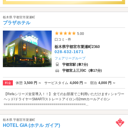
栃木県 宇都宮市簗瀬町
プラザホテル
5つ星のうち5
5.00
口コミ - 件
栃木県宇都宮市簗瀬町2360
028-632-1671
フェアリーグループ
宇都宮駅 (車7分)
宇都宮上三川IC
(車17分)
休憩
3,500 円 ～
サービスタイム
4,000 円 ～
宿泊
4,000 円 ～
料金
【Refaシリーズ全室導入！！】 全てのお部屋でご利用いただけます♪ シャワー
ヘッド/ドライヤーSMART/ストレートアイロン/32mmカールアイロン
=========================================...
栃木県 宇都宮市簗瀬町
HOTEL GIA (ホテル ガイア)