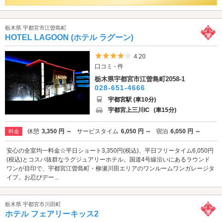
栃木県 宇都宮市江曽島町
HOTEL LAGOON (ホテル ラグーン)
5つ星のうち4
4.20
口コミ - 件
栃木県宇都宮市江曽島町2058-1
028-651-4666
宇都宮駅 (車10分)
宇都宮上三川IC
(車15分)
休憩
3,350 円 ～
サービスタイム
6,050 円 ～
宿泊
6,050 円 ～
料金
安心の全室均一料金☆平日ショート3,350円(税込)、平日フリータイム6,050円
(税込)とコスパ抜群なラグジュアリーホテル。国道4号線沿いにあるラウンド
ワンが目印で、宇都宮江曽島町・柳瀬川田エリアのワンルームワンガレージタ
イプ。お忍びデー...
栃木県 宇都宮市川田町
ホテル フェアリーキッス2