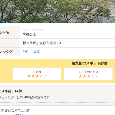
クロイソコウエン
ット名
黒磯公園
栃木県
那須塩原市
桜町1-3
ンルタグ
#桜
#紅葉
編集部のスポット評価
人気度
ムードの高まり
 14件目 /
14件
約カレンダーは22:40時点の情報です
木県 那須塩原市上大貫