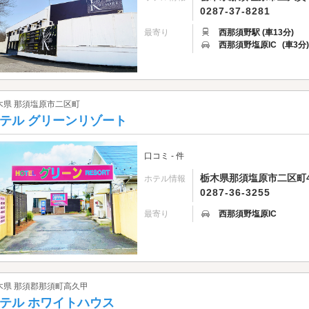
0287-37-8281
最寄り
西那須野駅 (車13分)
西那須野塩原IC
(車3分)
木県 那須塩原市二区町
テル グリーンリゾート
口コミ - 件
栃木県那須塩原市二区町49
ホテル情報
0287-36-3255
最寄り
西那須野塩原IC
木県 那須郡那須町高久甲
テル ホワイトハウス