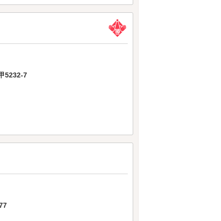
232-7
77