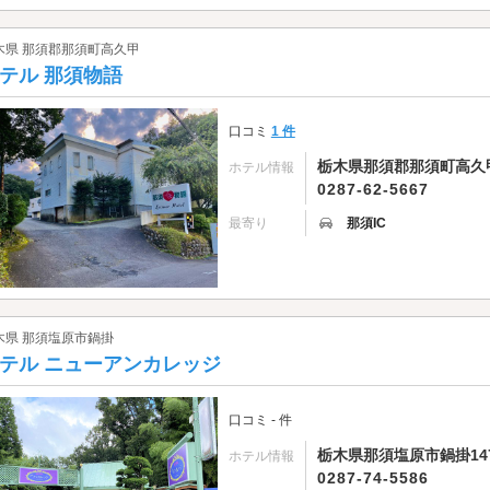
木県 那須郡那須町高久甲
テル 那須物語
口コミ
1 件
栃木県那須郡那須町高久甲5
ホテル情報
0287-62-5667
最寄り
那須IC
木県 那須塩原市鍋掛
テル ニューアンカレッジ
口コミ - 件
栃木県那須塩原市鍋掛14
ホテル情報
0287-74-5586