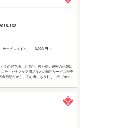
18-132
サービスタイム
3,900 円 ～
からすぐの好立地。おでかけ後や長い運転の休憩に
アメニティやナノケア用品などの無料サービスが充
料金形態だから、初心者にもうれしいラブホテ