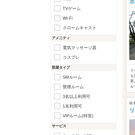
ホ
TVゲーム
Wi-Fi
クロームキャスト
アメニティ
電気マッサージ器
コスプレ
部屋タイプ
☆
も
SMルーム
実
禁煙ルーム
ル
3名以上利用可
栃
1名利用可
リ
VIPルーム(特室)
サービス