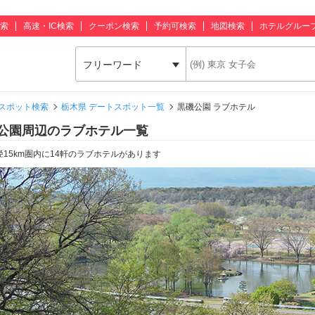
索
高速・IC検索
クーポン検索
予約可検索
地図検索
ホテルグルー
フリーワード
スポット検索
栃木県 デートスポット一覧
黒磯公園 ラブホテル
公園周辺のラブホテル一覧
径15km圏内に14軒のラブホテルがあります