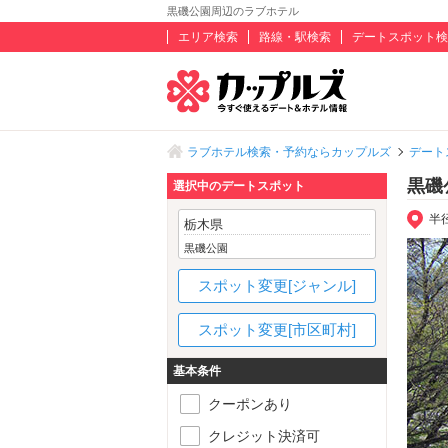
黒磯公園周辺のラブホテル
エリア検索
路線・駅検索
デートスポット検
ラブホテル検索・予約ならカップルズ
デート
黒磯
選択中のデートスポット
半
栃木県
黒磯公園
スポット変更[ジャンル]
スポット変更[市区町村]
基本条件
クーポンあり
クレジット決済可