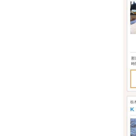
那
時
栃
K