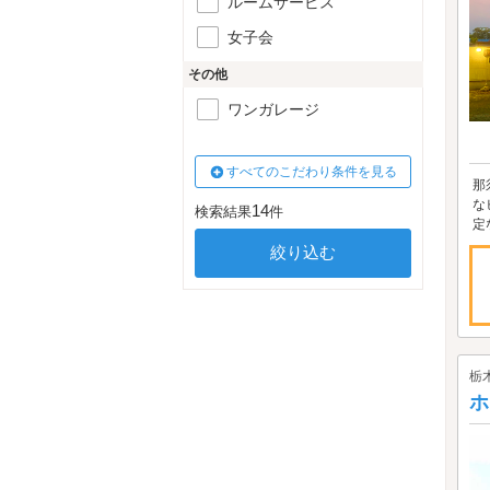
ルームサービス
女子会
その他
ワンガレージ
すべてのこだわり条件を見る
那
な
14
検索結果
件
定
栃
ホ