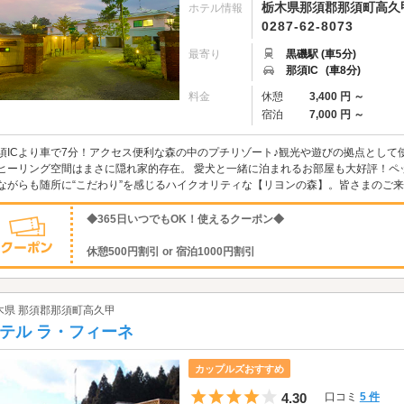
栃木県那須郡那須町高久甲4
ホテル情報
0287-62-8073
最寄り
黒磯駅 (車5分)
那須IC
(車8分)
料金
休憩
3,400 円 ～
宿泊
7,000 円 ～
須ICより車で7分！アクセス便利な森の中のプチリゾート♪観光や遊びの拠点とし
ヒーリング空間はまさに隠れ家的存在。 愛犬と一緒に泊まれるお部屋も大好評！ペ
ながらも随所に“こだわり”を感じるハイクオリティな【リヨンの森】。皆さまのご
◆365日いつでもOK！使えるクーポン◆
休憩500円割引 or 宿泊1000円割引
木県 那須郡那須町高久甲
テル ラ・フィーネ
カップルズおすすめ
5つ星のうち4
4.30
口コミ
5 件