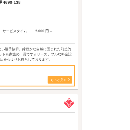
690-138
サービスタイム
5,000 円 ～
て使い勝手抜群。緑豊かな自然に囲まれた幻想的
ットも家族の一員です☆リーズナブルな料金設
来店を心よりお待ちしております。
もっと見る