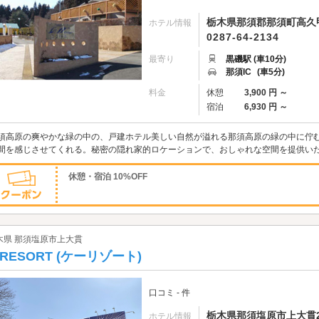
栃木県那須郡那須町高久甲1
ホテル情報
0287-64-2134
最寄り
黒磯駅 (車10分)
那須IC
(車5分)
料金
休憩
3,900 円 ～
宿泊
6,930 円 ～
須高原の爽やかな緑の中の、戸建ホテル美しい自然が溢れる那須高原の緑の中に佇む
間を感じさせてくれる。秘密の隠れ家的ロケーションで、おしゃれな空間を提供い
休憩・宿泊 10%OFF
木県 那須塩原市上大貫
 RESORT (ケーリゾート)
口コミ - 件
栃木県那須塩原市上大貫20
ホテル情報