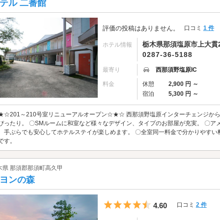
テル 二番館
評価の投稿はありません。
口コミ
1 件
栃木県那須塩原市上大貫20
ホテル情報
0287-36-5188
最寄り
西那須野塩原IC
料金
休憩
2,900 円 ～
宿泊
5,300 円 ～
★☆201～210号室リニューアルオープン☆★☆ 西那須野塩原インターチェンジ
ぴったり。 〇SMルームに和室など様々なデザイン、タイプのお部屋が充実。 〇
。手ぶらでも安心してホテルステイが楽しめます。 〇全室同一料金で分かりやすい
です。
木県 那須郡那須町高久甲
ヨンの森
5つ星のうち4.5
4.60
口コミ
2 件