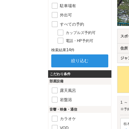
駐車場有
外出可
すべての予約
カップルズ予約可
スポ
電話・HP予約可
住所
14
検索結果
件
ジャ
こだわり条件
部屋設備
露天風呂
岩盤浴
1 ～
※予
音響・映像・通信
カラオケ
栃
VOD