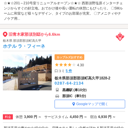
☆★☆201～210号室リニューアルオープン☆★☆ 西那須野塩原インターチェ
ンジからすぐの好立地。おでかけ後や長い運転の休憩にもぴったり。 〇SMル
ームに和室など様々なデザイン、タイプのお部屋が充実。 〇アメニティやナ
ノケア用...
旧青木家那須別邸から6.6km
栃木県 那須郡那須町高久甲
ホテル ラ・フィーネ
カップルズおすすめ
5つ星のうち4
4.30
口コミ
5 件
栃木県那須郡那須町高久甲1828-2
0287-64-2134
黒磯駅 (車10分)
那須IC
(車5分)
Googleマップで開く
休憩
3,900 円 ～
サービスタイム
4,450 円 ～
宿泊
6,930 円 ～
料金
那須高原の爽やかな緑の中の、戸建ホテル美しい自然が溢れる那須高原の緑の