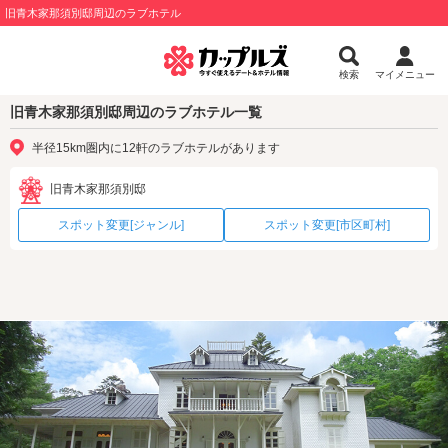
旧青木家那須別邸周辺のラブホテル
検索
マイメニュー
旧青木家那須別邸周辺のラブホテル一覧
半径15km圏内に12軒のラブホテルがあります
旧青木家那須別邸
スポット変更[ジャンル]
スポット変更[市区町村]