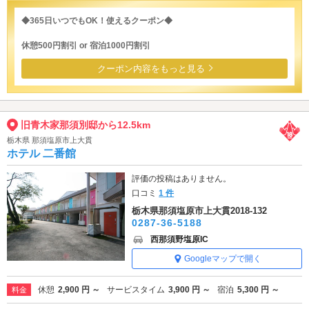
◆365日いつでもOK！使えるクーポン◆
休憩500円割引 or 宿泊1000円割引
クーポン内容をもっと見る
旧青木家那須別邸から12.5km
栃木県 那須塩原市上大貫
ホテル 二番館
評価の投稿はありません。
口コミ
1 件
栃木県那須塩原市上大貫2018-132
0287-36-5188
西那須野塩原IC
Googleマップで開く
休憩
2,900 円 ～
サービスタイム
3,900 円 ～
宿泊
5,300 円 ～
料金