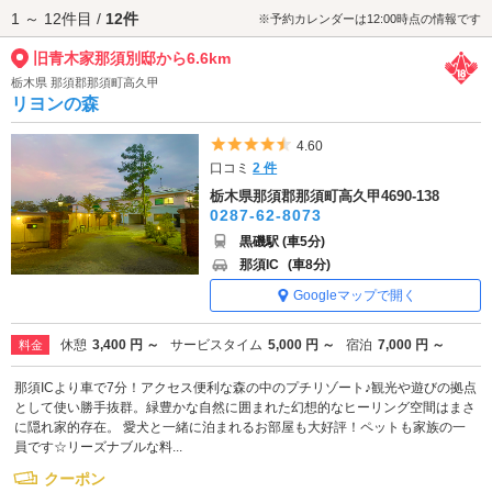
1 ～ 12件目 /
12件
クセスが便利です。
※予約カレンダーは12:00時点の情報です
旧青木家那須別邸から6.6km
栃木県 那須郡那須町高久甲
リヨンの森
5つ星のうち4.5
4.60
口コミ
2 件
栃木県那須郡那須町高久甲4690-138
0287-62-8073
黒磯駅 (車5分)
那須IC
(車8分)
Googleマップで開く
休憩
3,400 円 ～
サービスタイム
5,000 円 ～
宿泊
7,000 円 ～
料金
那須ICより車で7分！アクセス便利な森の中のプチリゾート♪観光や遊びの拠点
として使い勝手抜群。緑豊かな自然に囲まれた幻想的なヒーリング空間はまさ
に隠れ家的存在。 愛犬と一緒に泊まれるお部屋も大好評！ペットも家族の一
員です☆リーズナブルな料...
クーポン