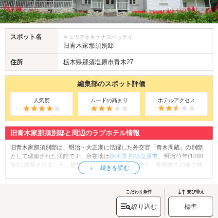
スポット名
キュウアオキケナスベッテイ
旧青木家那須別邸
住所
栃木県
那須塩原市
青木27
編集部のスポット評価
人気度
ムードの高まり
ホテルアクセス
旧青木家那須別邸と周辺のラブホテル情報
旧青木家那須別邸は、明治・大正期に活躍した外交官「青木周蔵」の別邸
として建築された洋館です。所在地は
栃木県
那須塩原市
。明治21年(1888
年)に建築されました。建物は木造2階建ての中央棟と、平屋建ての棟で構
成され、自然石と玉石を積んだ基礎の上に建設されています。建造当初か
ら「青木邸」と呼ばれ親しまれてきた旧青木家那須別邸は、1989年に栃木
県に寄贈され、1999年には国の重要文化財に指定されました。現在は隣接
こだわり条件
並び替え
する道の駅「
明治の森・黒磯
」の施設の一部として一般公開されていま
絞り込む
標準
す。ドイツ様式の構法を取り入れた美しい洋館を見学してみましょう。
旧青木家那須別邸へは、
那須インター・黒磯エリアのラブホテル
からもア