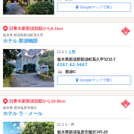
Googleマップで開く
旧青木家那須別邸から6.1km
栃木県 那須郡那須町高久甲
ホテル 那須物語
口コミ
1 件
栃木県那須郡那須町高久甲5232-7
0287-62-5667
那須IC
Googleマップで開く
旧青木家那須別邸から10.8km
栃木県 那須塩原市槻沢
ホテル ラ・メール
口コミ - 件
栃木県那須塩原市槻沢345-20