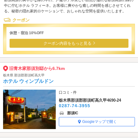
中に佇むホテル ラフィーネ。お客様に爽やかな癒しの時間を感じさせてくれ
る。秘密の隠れ家的ロケーションで、おしゃれな空間を提供いたします。
クーポン
休憩・宿泊 10%OFF
クーポン内容をもっと見る
旧青木家那須別邸から6.7km
栃木県 那須郡那須町高久甲
ホテル ウィンブルドン
口コミ - 件
栃木県那須郡那須町高久甲4690-24
0287-74-3955
那須IC
Googleマップで開く