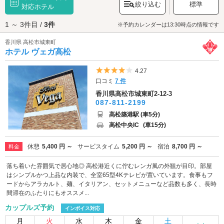
絞り込む
標準
ており、カップルの間でも話題だそうですよ♪港から市街地へ向かうと見え
対応ホテル
てくるのが「
高松城跡
」。日本三大水城に数えられ、お堀には瀬戸内海の
1 ～ 3件目 /
3件
海水が流れ込んでいます。そのため、お堀には海の魚も泳いでおり、鯛の
※予約カレンダーは13:30時点の情報です
餌やり体験もできちゃうんです！天守は現存していませんが、天守台や月
香川県 高松市城東町
見櫓などの重要文化財や、庭園を見て回るだけでも十分に価値があるでし
ホテル ヴェガ高松
ょう。そのほかの有名な観光スポットといえば、国の特別名勝に指定され
た「
栗林公園
」です。元は高松藩主の別邸で、江戸時代の美しい回遊式庭
園が広がります。侘び寂びを感じる庭園をお話しながらお散歩する、“大人
5つ星のうち4
4.27
デート”はいかがでしょうか？街中を散策したあとは、ラブホテルでひと休
口コミ
7 件
み。高松港・瓦町エリアのラブホテルは、高松琴平電気鉄道「瓦町駅」周
香川県高松市城東町2-12-3
辺に集中しているほか、「北浜アリー」対岸にもあります。カップルズ予
087-811-2199
約のできるホテルもありますので、さっそくチェックしてみましょう。
高松築港駅 (車5分)
高松中央IC
(車15分)
休憩
5,400 円 ～
サービスタイム
5,200 円 ～
宿泊
8,700 円 ～
料金
落ち着いた雰囲気で居心地◎ 高松港近くに佇むレンガ風の外観が目印。部屋
はシンプルかつ上品な内装で、全室65型4Kテレビが置いています。食事もフ
ードからアラカルト、麺、イタリアン、セットメニューなど品数も多く、長時
間滞在のふたりにもオススメ...
カップルズ予約
インボイス対応
月
火
水
木
金
土