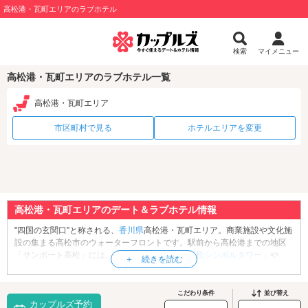
高松港・瓦町エリアのラブホテル
検索
マイメニュー
高松港・瓦町エリアのラブホテル一覧
高松港・瓦町エリア
市区町村で見る
ホテルエリアを変更
高松港・瓦町エリアのデート＆ラブホテル情報
"四国の玄関口”と称される、
香川県
高松港・瓦町エリア。商業施設や文化施
設の集まる高松市のウォーターフロントです。駅前から高松港までの地区
「サンポート高松」には、四国一高い建築物「
高松シンボルタワー
」や、
レストラン・ショップが集うショッピングモール「
マリタイムプラザ高
松
」などが並びます。港の先端の展望テラス「サンライズテラス」まで歩
くと、ガラス製の珍しい赤い灯台が立っています。昼間は愛らしく、また
こだわり条件
並び替え
カップルズ予約
夜景に浮かぶ幻想的でロマンティックなその姿から、”恋する灯台”と呼ばれ