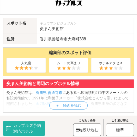
スポット名
キュウマンビジュツカン
灸まん美術館
住所
香川県
善通寺市
大麻町338
編集部のスポット評価
人気度
ムードの高まり
ホテルアクセス
灸まん美術館と周辺のラブホテル情報
灸まん美術館は、
香川県
善通寺市
にある延べ床面積約575平方メートルの
私設美術館で、1991年に和菓子メーカー「株式会社こんぴら堂」によって
開館されました。
金刀比羅宮
を望む高台に立地し、香川県出身の多才な文
化人・和田邦坊の漫画原稿やデザイン画、小説関連資料などを収蔵・展示
しています。また、地元の陶芸家・大森照成の個性的な作品群も見応えが
あり、アート好きなカップルにはぴったりのデートスポットです。併設の
こだわり条件
並び替え
カップルズ予約
「灸まんギャラリー」では、若手作家の展覧会も定期的に開催されてお
絞り込む
標準
り、訪れるたびに新しい発見があります。さらに館内の喫茶店では、和の
対応ホテル
趣あふれる「灸まん特製ぜんざい」やスイーツを味わいながら、作品の余