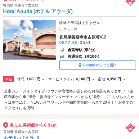
香川県 善通寺市吉原町
Hotel Aouda (ホテル アウーダ)
評価の投稿はありません。
口コミ - 件
香川県善通寺市吉原町412
0877-62-3551
金蔵寺駅 (車8分)
善通寺IC
(車10分)
Googleマップで開く
休憩
3,080 円 ～
サービスタイム
4,180 円 ～
宿泊
4,950 円 ～
料金
全室ガレージインタイプ♪サウナや岩盤浴が楽しめるお部屋もあります♡ 〈金
蔵寺駅から車で8分、善通寺インターチェンジからも10分〉 〈こんぴらさんか
らは車で15分、NEWレオマワールドや四国水族館へも車で20分！〉お車での
アクセスにも便利...
灸まん美術館から6.9km
香川県 善通寺市吉原町
ホテル パオラ Ⅱ