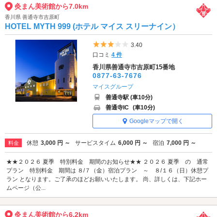
灸まん美術館から7.0km
香川県 善通寺市吉原町
HOTEL MYTH 999 (ホテル マイス スリーナイン）
5つ星のうち3
3.40
口コミ
4 件
香川県善通寺市吉原町15番地
0877-63-7676
マイスグループ
善通寺駅 (車10分)
善通寺IC
(車10分)
Googleマップで開く
休憩
3,000 円 ～
サービスタイム
6,000 円 ～
宿泊
7,000 円 ～
料金
★★２０２６ 夏季 特別料金 期間のお知らせ★★ ２０２６ 夏季 の 通常
プラン 特別料金 期間は ８/７（金）宿泊プラン ～ ８/１６（日）休憩プ
ラン となります。ご了承のほどお願いいたします。 尚、詳しくは、下記ホー
ムページ（公...
灸まん美術館から6.2km