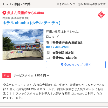
1 ～ 12件目 /
12件
韻に浸ることができます。静かな空間で心豊かなひとときを過ごせるこの
※予約カレンダーは07:00時点の情報です
美術館は、芸術と甘味、そして絶景を一度に楽しめる隠れた名所。ふたり
灸まん美術館から6.8km
だけの特別な時間を満喫したいカップルにおすすめです。
灸まん美術館へは、
善通寺・三豊・吉原町エリアのラブホテル
からもアク
香川県 善通寺市吉原町
セスが便利です。
ホテル chuchu (ホテル チュチュ)
評価の投稿はありません。
口コミ - 件
香川県善通寺市吉原町163
0877-63-2556
金蔵寺駅 (車5分)
善通寺IC
(車10分)
Googleマップで開く
サービスタイム
2,860 円 ～
料金
全室ガレージインタイプ♪金蔵寺駅から車で約5分、善通寺ICからもアクセス良
好！ 金刀比羅宮やNEWレオマワールド、四国水族館など人気スポットにも程
近く！！ フレックスタイム制を導入！お好きな時間にゆったりご利用いただ
けます。 観光...