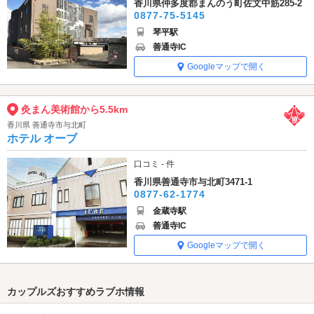
香川県仲多度郡まんのう町佐文中筋285-2
0877-75-5145
琴平駅
善通寺IC
Googleマップで開く
灸まん美術館から5.5km
香川県 善通寺市与北町
ホテル オーブ
口コミ - 件
香川県善通寺市与北町3471-1
0877-62-1774
金蔵寺駅
善通寺IC
Googleマップで開く
カップルズおすすめラブホ情報