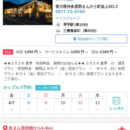
香川県仲多度郡まんのう町追上421-3
0877-73-5795
マイスグループ
琴平駅 (車10分)
三豊鳥坂IC
(車20分)
Googleマップで開く
休憩
3,000 円 ～
サービスタイム
4,600 円 ～
宿泊
6,500 円 ～
料金
★★２０２６ 夏季 特別料金 期間のお知らせ★★ ２０２６ 夏季 の 通常
プラン 特別料金 期間は ８/０７（金）宿泊プラン ～ ８/１６（日）休憩
プラン ８/２１（金）宿泊プラン ～ ８/２３（日）休憩プラン となります。
ご了承の...
カップルズ予約
インボイス対応
金
土
日
月
火
水
7
8
9
10
11
12
8/
-
-
-
-
-
-
もっと見る
灸まん美術館から6.4km