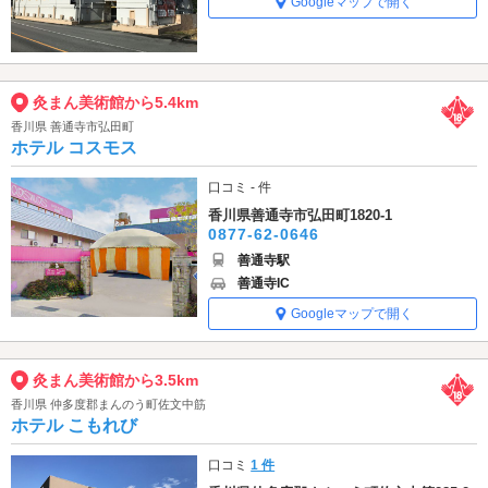
Googleマップで開く
灸まん美術館から5.4km
香川県 善通寺市弘田町
ホテル コスモス
口コミ - 件
香川県善通寺市弘田町1820-1
0877-62-0646
善通寺駅
善通寺IC
Googleマップで開く
灸まん美術館から3.5km
香川県 仲多度郡まんのう町佐文中筋
ホテル こもれび
口コミ
1 件