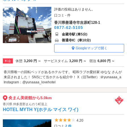
評価の投稿はありません。
口コミ - 件
香川県善通寺市吉原町128-1
0877-62-5105
金蔵寺駅 (車5分)
善通寺IC
(車10分)
Googleマップで開く
休憩
3,200 円 ～
サービスタイム
3,200 円 ～
宿泊
6,800 円 ～
料金
香川県唯一の回転ベッドがあるホテルです。 昭和ラブホ愛好家 ゆなな さんが
来店されました！ SNSにて当ホテルを紹介中！ X（旧Twitter）:＠yunaaaa_a
Instagram：@yunaaaa_lovehotel
灸まん美術館から5.0km
香川県 仲多度郡まんのう町追上
HOTEL MYTH Y(ホテル マイス ワイ)
5つ星のうち4
4.20
口コミ
2 件