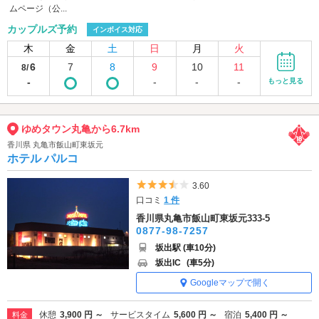
ムページ（公...
カップルズ予約
インボイス対応
木
金
土
日
月
火
6
7
8
9
10
11
8/
-
-
-
-
もっと見る
ゆめタウン丸亀から6.7km
香川県 丸亀市飯山町東坂元
ホテル パルコ
5つ星のうち3.5
3.60
口コミ
1 件
香川県丸亀市飯山町東坂元333-5
0877-98-7257
坂出駅 (車10分)
坂出IC
(車5分)
Googleマップで開く
休憩
3,900 円 ～
サービスタイム
5,600 円 ～
宿泊
5,400 円 ～
料金