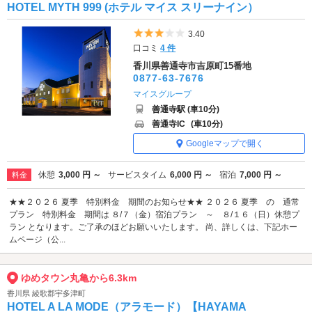
HOTEL MYTH 999 (ホテル マイス スリーナイン）
5つ星のうち3
3.40
口コミ
4 件
香川県善通寺市吉原町15番地
0877-63-7676
マイスグループ
善通寺駅 (車10分)
善通寺IC
(車10分)
Googleマップで開く
休憩
3,000 円 ～
サービスタイム
6,000 円 ～
宿泊
7,000 円 ～
料金
★★２０２６ 夏季 特別料金 期間のお知らせ★★ ２０２６ 夏季 の 通常
プラン 特別料金 期間は ８/７（金）宿泊プラン ～ ８/１６（日）休憩プ
ラン となります。ご了承のほどお願いいたします。 尚、詳しくは、下記ホー
ムページ（公...
ゆめタウン丸亀から6.3km
香川県 綾歌郡宇多津町
HOTEL A LA MODE（アラモード）【HAYAMA