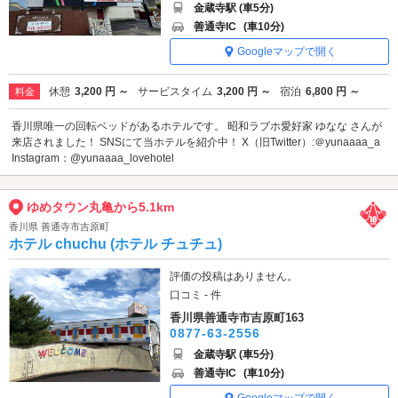
金蔵寺駅 (車5分)
善通寺IC
(車10分)
Googleマップで開く
休憩
3,200 円 ～
サービスタイム
3,200 円 ～
宿泊
6,800 円 ～
料金
香川県唯一の回転ベッドがあるホテルです。 昭和ラブホ愛好家 ゆなな さんが
来店されました！ SNSにて当ホテルを紹介中！ X（旧Twitter）:＠yunaaaa_a
Instagram：@yunaaaa_lovehotel
ゆめタウン丸亀から5.1km
香川県 善通寺市吉原町
ホテル chuchu (ホテル チュチュ)
評価の投稿はありません。
口コミ - 件
香川県善通寺市吉原町163
0877-63-2556
金蔵寺駅 (車5分)
善通寺IC
(車10分)
Googleマップで開く