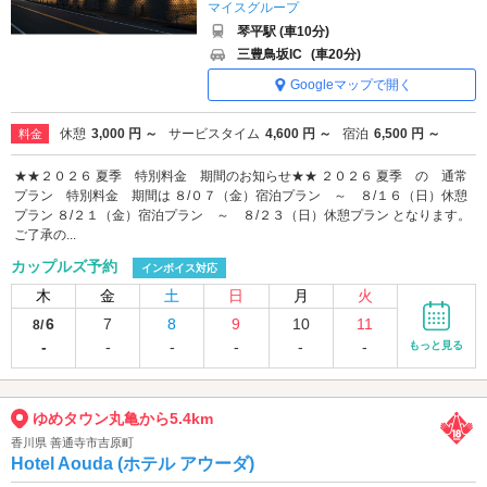
マイスグループ
琴平駅 (車10分)
三豊鳥坂IC
(車20分)
Googleマップで開く
休憩
3,000 円 ～
サービスタイム
4,600 円 ～
宿泊
6,500 円 ～
料金
★★２０２６ 夏季 特別料金 期間のお知らせ★★ ２０２６ 夏季 の 通常
プラン 特別料金 期間は ８/０７（金）宿泊プラン ～ ８/１６（日）休憩
プラン ８/２１（金）宿泊プラン ～ ８/２３（日）休憩プラン となります。
ご了承の...
カップルズ予約
インボイス対応
木
金
土
日
月
火
6
7
8
9
10
11
8/
-
-
-
-
-
-
もっと見る
ゆめタウン丸亀から5.4km
香川県 善通寺市吉原町
Hotel Aouda (ホテル アウーダ)