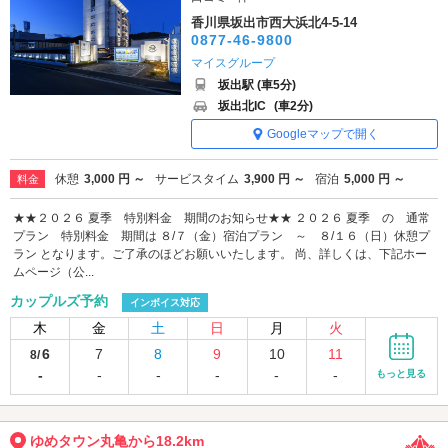
香川県坂出市西大浜北4-5-14
0877-46-9800
マイスグループ
坂出駅 (車5分)
坂出北IC
(車2分)
Googleマップで開く
休憩
3,000 円 ～
サービスタイム
3,900 円 ～
宿泊
5,000 円 ～
料金
★★２０２６ 夏季 特別料金 期間のお知らせ★★ ２０２６ 夏季 の 通常
プラン 特別料金 期間は ８/７（金）宿泊プラン ～ ８/１６（日）休憩プ
ラン となります。ご了承のほどお願いいたします。 尚、詳しくは、下記ホー
ムページ（公...
カップルズ予約
インボイス対応
木
金
土
日
月
火
6
7
8
9
10
11
8/
-
-
-
-
-
-
もっと見る
ゆめタウン丸亀から18.2km