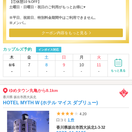
【①休憩10％OFF】
土曜日・日曜日・祝日のご利用がもっとお得に♥
※平日、祝前日、特別料金期間中はご利用できません。
※メンバ...
クーポン内容をもっと見る
カップルズ予約
インボイス対応
木
金
土
日
月
火
6
7
8
9
10
11
8/
-
-
-
-
-
-
もっと見る
ゆめタウン丸亀から8.1km
香川県 坂出市西大浜北
HOTEL MYTH W (ホテル マイス ダブリュー)
5つ星のうち4
4.20
口コミ
1 件
香川県坂出市西大浜北1-3-32