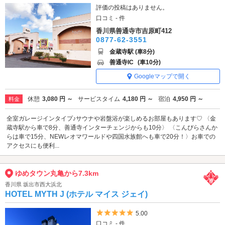
評価の投稿はありません。
口コミ - 件
香川県善通寺市吉原町412
0877-62-3551
金蔵寺駅 (車8分)
善通寺IC
(車10分)
Googleマップで開く
休憩
3,080 円 ～
サービスタイム
4,180 円 ～
宿泊
4,950 円 ～
料金
全室ガレージインタイプ♪サウナや岩盤浴が楽しめるお部屋もあります♡ 〈金
蔵寺駅から車で8分、善通寺インターチェンジからも10分〉 〈こんぴらさんか
らは車で15分、NEWレオマワールドや四国水族館へも車で20分！〉お車での
アクセスにも便利...
ゆめタウン丸亀から7.3km
香川県 坂出市西大浜北
HOTEL MYTH J (ホテル マイス ジェイ)
5つ星のうち5
5.00
口コミ - 件