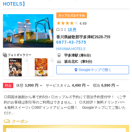
HOTELS】
カップルズおすすめ
5つ星のうち4
4.49
口コミ
19 件
香川県綾歌郡宇多津町2628-759
0877-43-7575
HAYAMA HOTELS
宇多津駅 (車6分)
フォトギャラリー
坂出北IC
(車9分)
Googleマップで開く
休憩
3,990 円 ～
サービスタイム
4,490 円 ～
宿泊
6,990 円 ～
料金
◎四国水族館から車で約5分♪ ◎カップルズ予約にて宿泊予約受付中！ （ご予
約のお客様は割引等のご利用はできません。） ◎大好評！無料ドリンクバー
＆無料スイーツ♪ ◎360°インドアビュー公開！ Googleマップにてご覧いた
だけ...
クーポン