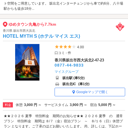
ト空間をご用意しています。 坂出北インターチェンジから車で約6分、八十場
駅からも徒歩18分...
ゆめタウン丸亀から7.7km
香川県 坂出市西大浜北
HOTEL MYTH S (ホテル マイス エス)
5つ星のうち4
4.00
口コミ - 件
香川県坂出市西大浜北2-47-23
0877-44-9833
マイスグループ
坂出駅 (車5分)
坂出北IC
(車1分)
Googleマップで開く
休憩
3,000 円 ～
サービスタイム
3,900 円 ～
宿泊
5,000 円 ～
料金
★★２０２６ 夏季 特別料金 期間のお知らせ★★ ２０２６ 夏季 の 通常
プラン 特別料金 期間は ８/７（金）宿泊プラン ～ ８/１６（日）休憩プ
ラン となります。ご了承のほどお願いいたします。 尚、詳しくは、下記ホー