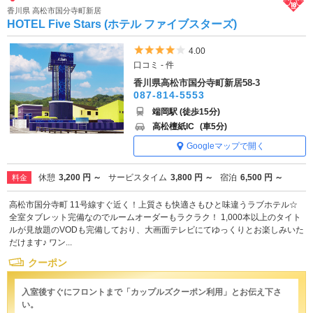
香川県 高松市国分寺町新居
HOTEL Five Stars (ホテル ファイブスターズ)
5つ星のうち4
4.00
口コミ - 件
香川県高松市国分寺町新居58-3
087-814-5553
端岡駅 (徒歩15分)
高松檀紙IC
(車5分)
Googleマップで開く
休憩
3,200 円 ～
サービスタイム
3,800 円 ～
宿泊
6,500 円 ～
料金
高松市国分寺町 11号線すぐ近く！上質さも快適さもひと味違うラブホテル☆
全室タブレット完備なのでルームオーダーもラクラク！ 1,000本以上のタイト
ルが見放題のVODも完備しており、大画面テレビにてゆっくりとお楽しみいた
だけます♪ ワン...
クーポン
入室後すぐにフロントまで「カップルズクーポン利用」とお伝え下さ
い。