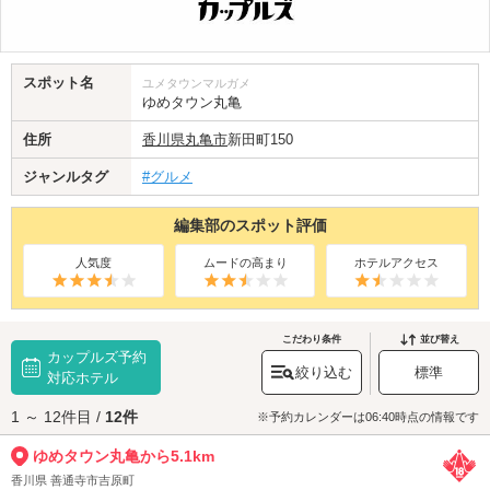
スポット名
ユメタウンマルガメ
ゆめタウン丸亀
住所
香川県
丸亀市
新田町150
ジャンルタグ
#グルメ
編集部のスポット評価
人気度
ムードの高まり
ホテルアクセス
こだわり条件
並び替え
カップルズ予約
絞り込む
標準
対応ホテル
1 ～ 12件目 /
12件
※予約カレンダーは06:40時点の情報です
ゆめタウン丸亀から5.1km
香川県 善通寺市吉原町