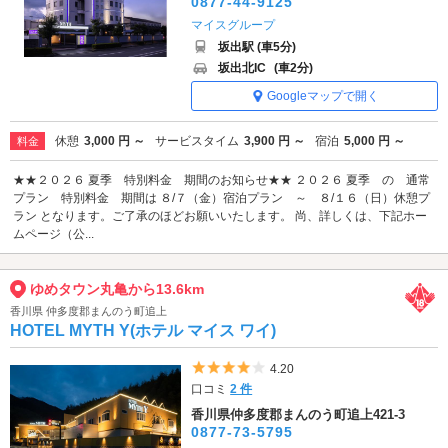
0877-44-9125
マイスグループ
坂出駅 (車5分)
坂出北IC
(車2分)
Googleマップで開く
休憩
3,000 円 ～
サービスタイム
3,900 円 ～
宿泊
5,000 円 ～
料金
★★２０２６ 夏季 特別料金 期間のお知らせ★★ ２０２６ 夏季 の 通常
プラン 特別料金 期間は ８/７（金）宿泊プラン ～ ８/１６（日）休憩プ
ラン となります。ご了承のほどお願いいたします。 尚、詳しくは、下記ホー
ムページ（公...
ゆめタウン丸亀から13.6km
香川県 仲多度郡まんのう町追上
HOTEL MYTH Y(ホテル マイス ワイ)
5つ星のうち4
4.20
口コミ
2 件
香川県仲多度郡まんのう町追上421-3
0877-73-5795