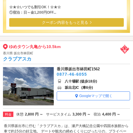
☆★☆いつでも割引OK！☆★☆
①宿泊：日～金1,200円OFF...
クーポン内容をもっと見る
ゆめタウン丸亀から10.5km
香川県 坂出市林田町
クラブアスカ
香川県坂出市林田町1562
0877-46-6055
八十場駅 (徒歩18分)
坂出北IC
(車6分)
Googleマップで開く
休憩
2,800 円 ～
サービスタイム
3,300 円 ～
宿泊
4,400 円 ～
料金
香川県坂出市に佇む「クラブアスカ」は、瀬戸大橋記念公園や四国水族館から
車で約15分の好立地。 デートや観光の締めくくりにぴったりの、プライベー