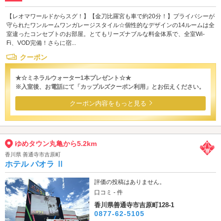
【レオマワールドからスグ！】【金刀比羅宮も車で約20分！】プライバシーが
守られたワンルームワンガレージスタイル☆個性的なデザインの14ルームは全
室違ったコンセプトのお部屋。とてもリーズナブルな料金体系で、全室Wi-
Fi、VOD完備！さらに宿...
クーポン
★☆ミネラルウォーター1本プレゼント☆★
※入室後、お電話にて「カップルズクーポン利用」とお伝えください。
クーポン内容をもっと見る
ゆめタウン丸亀から5.2km
香川県 善通寺市吉原町
ホテル パオラ Ⅱ
評価の投稿はありません。
口コミ - 件
香川県善通寺市吉原町128-1
0877-62-5105