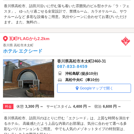
香川県高松市、詰田川沿いに佇む落ち着いた雰囲気のビル型ホテル「ラ・フェ
スタ」。 ゆったり過ごせる全室設計で、禁煙ルーム、カラオケルーム、サウ
ナルームなど 多彩な設備をご用意。気分やシーンに合わせてお選びいただけ
ます。 また、無料の...
瓦町FLAGから2.2km
香川県 高松市木太町
ホテル エクシード
香川県高松市木太町2460-31
087-833-8459
沖松島駅 (徒歩10分)
高松中央IC
(車10分)
Googleマップで開く
休憩
3,300 円 ～
サービスタイム
4,400 円 ～
宿泊
6,600 円 ～
料金
香川県高松市、詰田川のほとりに佇む「エクシード」は、上質な時間を演出す
るホテル。 高級感ただよう上品な内装のお部屋は、気分に合わせて選べる多
彩なバリエーションをご用意。 中でも人気のメゾネットタイプの特別室は、