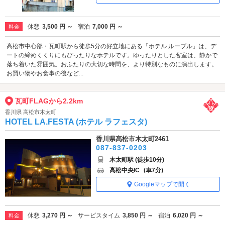
休憩
3,500 円 ～
宿泊
7,000 円 ～
料金
高松市中心部・瓦町駅から徒歩5分の好立地にある「ホテル ルーブル」は、デ
ートの締めくくりにもぴったりなホテルです。ゆったりとした客室は、静かで
落ち着いた雰囲気。おふたりの大切な時間を、より特別なものに演出します。
お買い物やお食事の後など...
瓦町FLAGから2.2km
香川県 高松市木太町
HOTEL LA.FESTA (ホテル ラフェスタ)
香川県高松市木太町2461
087-837-0203
木太町駅 (徒歩10分)
高松中央IC
(車7分)
Googleマップで開く
休憩
3,270 円 ～
サービスタイム
3,850 円 ～
宿泊
6,020 円 ～
料金