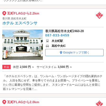
ワンランク上の贅沢を味わい...
瓦町FLAGから2.2km
香川県 高松市木太町
ホテル エスペランサ
香川県高松市木太町2460-28
087-833-8459
木太町駅
高松中央IC
Googleマップで開く
休憩
2,500 円 ～
サービスタイム
3,500 円 ～
料金
「ホテルエスペランサ」は、ワンルーム・ワンガレージタイプの隠れ家的ホテ
ル。 人目を気にせず、車を降りてそのままお部屋へ。プライバシーを重視し
たい方に最適な空間をご提供します。 スタンダードルームにはなんと全室に
筋トレマシーンを完備！...
瓦町FLAGから2.0km