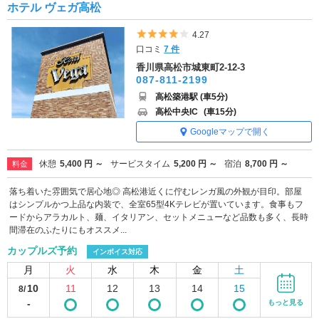
ホテル ヴェガ高松
5つ星のうち4
4.27
口コミ
7 件
香川県高松市城東町2-12-3
087-811-2199
高松築港駅 (車5分)
高松中央IC
(車15分)
Googleマップで開く
休憩
5,400 円 ～
サービスタイム
5,200 円 ～
宿泊
8,700 円 ～
料金
落ち着いた雰囲気で居心地◎ 高松港近くに佇むレンガ風の外観が目印。部屋
はシンプルかつ上品な内装で、全室65型4Kテレビが置いています。食事もフ
ードからアラカルト、麺、イタリアン、セットメニューなど品数も多く、長時
間滞在のふたりにもオススメ...
カップルズ予約
インボイス対応
月
火
水
木
金
土
10
11
12
13
14
15
8/
-
もっと見る