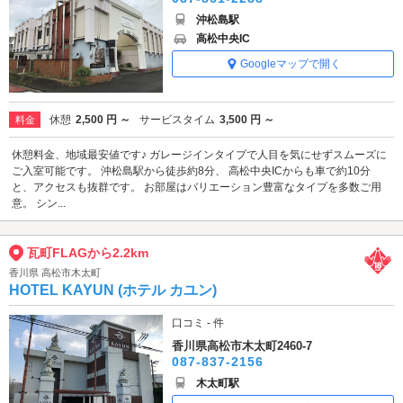
沖松島駅
高松中央IC
Googleマップで開く
休憩
2,500 円 ～
サービスタイム
3,500 円 ～
料金
休憩料金、地域最安値です♪ ガレージインタイプで人目を気にせずスムーズに
ご入室可能です。 沖松島駅から徒歩約8分、 高松中央ICからも車で約10分
と、アクセスも抜群です。 お部屋はバリエーション豊富なタイプを多数ご用
意。 シン...
瓦町FLAGから2.2km
香川県 高松市木太町
HOTEL KAYUN (ホテル カユン)
口コミ - 件
香川県高松市木太町2460-7
087-837-2156
木太町駅