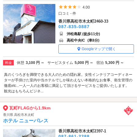
5つ星のうち4
4.00
口コミ - 件
香川県高松市木太町2460-33
087-835-0887
沖松島駅 (徒歩11分)
高松中央IC
(車8分)
Googleマップで開く
休憩
3,100 円 ～
サービスタイム
5,000 円 ～
宿泊
5,300 円 ～
料金
真のくつろぎを満喫できる大人のための隠れ家。女性インテリアコーディネー
ターが手掛けた室内や当ホテルでしか味わえない本格的なお食事、衛生管理の
徹底etc...一人一人のお客様に満足して頂けるサービスをご提供いたします。
観光はもちろんビジネ...
瓦町FLAGから1.9km
香川県 高松市木太町
ホテル ニューパレス
香川県高松市木太町2397-1
087-861-2288