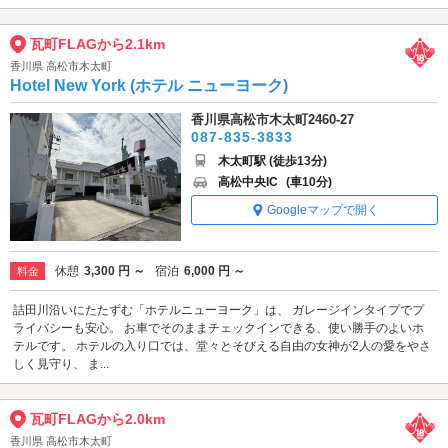
瓦町FLAGから2.1km
香川県 高松市木太町
Hotel New York (ホテル ニューヨーク)
香川県高松市木太町2460-27
087-835-3833
木太町駅 (徒歩13分)
高松中央IC
(車10分)
Googleマップで開く
休憩
3,300 円 ～
宿泊
6,000 円 ～
料金
詰田川沿いにたたずむ「ホテルニューヨーク」は、 ガレージインタイプでプ
ライバシーも安心。 お車でそのままチェックインできる、使い勝手のよいホ
テルです。 ホテルの入り口では、堂々とそびえる自由の女神が2人の愛をやさ
しく見守り、 ま...
瓦町FLAGから2.0km
香川県 高松市木太町