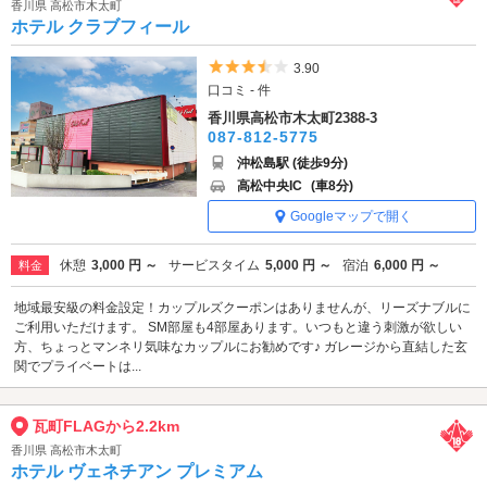
香川県 高松市木太町
ホテル クラブフィール
5つ星のうち3.5
3.90
口コミ - 件
香川県高松市木太町2388-3
087-812-5775
沖松島駅 (徒歩9分)
高松中央IC
(車8分)
Googleマップで開く
休憩
3,000 円 ～
サービスタイム
5,000 円 ～
宿泊
6,000 円 ～
料金
地域最安級の料金設定！カップルズクーポンはありませんが、リーズナブルに
ご利用いただけます。 SM部屋も4部屋あります。いつもと違う刺激が欲しい
方、ちょっとマンネリ気味なカップルにお勧めです♪ ガレージから直結した玄
関でプライベートは...
瓦町FLAGから2.2km
香川県 高松市木太町
ホテル ヴェネチアン プレミアム