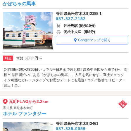
かぼちゃの馬車
香川県高松市木太町2388-1
087-837-2152
沖松島駅 (徒歩10分)
高松中央IC
(車8分)
Googleマップで開く
休憩
3,000 円 ～
料金
24時間休憩OK!!365日いつでも平日料金で超お得!! 高松中央ICから車で8分、高
松市 詰田川沿いにある『かぼちゃの馬車』。人目を気にせずに直接チェック
イン可能なガレージタイプでお忍びデートにも最適♪ コスパ抜群でリピーター
続出！全...
瓦町FLAGから2.2km
香川県 高松市木太町
ホテル ファンタジー
香川県高松市木太町2461
087-835-0059