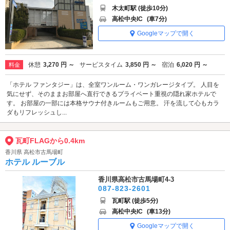
木太町駅 (徒歩10分)
高松中央IC
(車7分)
Googleマップで開く
休憩
3,270 円 ～
サービスタイム
3,850 円 ～
宿泊
6,020 円 ～
料金
「ホテル ファンタジー」は、全室ワンルーム・ワンガレージタイプ。 人目を
気にせず、そのままお部屋へ直行できるプライベート重視の隠れ家ホテルで
す。 お部屋の一部には本格サウナ付きルームもご用意。 汗を流して心もカラ
ダもリフレッシュし...
瓦町FLAGから0.4km
香川県 高松市古馬場町
ホテル ルーブル
香川県高松市古馬場町4-3
087-823-2601
瓦町駅 (徒歩5分)
高松中央IC
(車13分)
Googleマップで開く