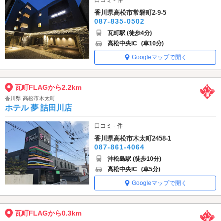
口コミ - 件
香川県高松市常磐町2-9-5
087-835-0502
瓦町駅 (徒歩4分)
高松中央IC
(車10分)
Googleマップで開く
瓦町FLAGから2.2km
香川県 高松市木太町
ホテル 夢 詰田川店
口コミ - 件
香川県高松市木太町2458-1
087-861-4064
沖松島駅 (徒歩10分)
高松中央IC
(車5分)
Googleマップで開く
瓦町FLAGから0.3km