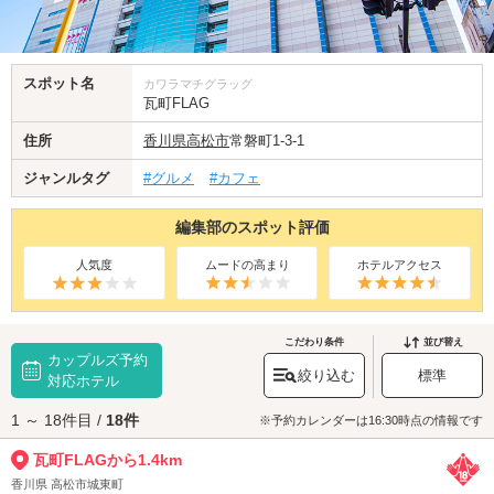
スポット名
カワラマチグラッグ
瓦町FLAG
住所
香川県
高松市
常磐町1-3-1
ジャンルタグ
#グルメ
#カフェ
編集部のスポット評価
人気度
ムードの高まり
ホテルアクセス
こだわり条件
並び替え
カップルズ予約
絞り込む
標準
対応ホテル
1 ～ 18件目 /
18件
※予約カレンダーは16:30時点の情報です
瓦町FLAGから1.4km
香川県 高松市城東町