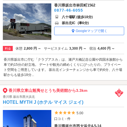
香川県坂出市林田町1562
0877-46-6055
八十場駅 (徒歩18分)
坂出北IC
(車6分)
Googleマップで開く
休憩
2,800 円 ～
サービスタイム
3,300 円 ～
宿泊
4,400 円 ～
料金
香川県坂出市に佇む「クラブアスカ」は、瀬戸大橋記念公園や四国水族館から
車で約15分の好立地。 デートや観光の締めくくりにぴったりの、プライベー
ト空間をご用意しています。 坂出北インターチェンジから車で約6分、八十場
駅からも徒歩18分...
香川県立東山魁夷せとうち美術館から3.3km
香川県 坂出市西大浜北
HOTEL MYTH J (ホテル マイス ジェイ)
5つ星のうち5
5.00
口コミ - 件
香川県坂出市西大浜北4-5-14