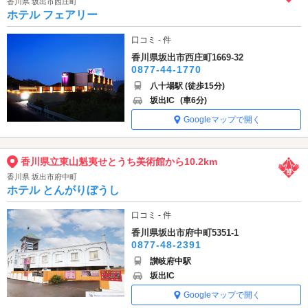
香川県 坂出市西庄町
ホテル フェアリー
口コミ - 件
香川県坂出市西庄町1669-32
0877-44-1770
八十場駅 (徒歩15分)
坂出IC
(車6分)
Googleマップで開く
香川県立東山魁夷せとうち美術館から10.2km
香川県 坂出市府中町
ホテル とんがりぼうし
口コミ - 件
香川県坂出市府中町5351-1
0877-48-2391
讃岐府中駅
坂出IC
Googleマップで開く