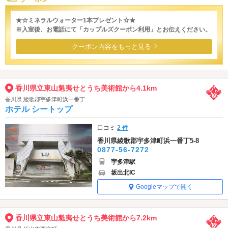
★☆ミネラルウォーター1本プレゼント☆★
※入室後、お電話にて「カップルズクーポン利用」とお伝えください。
クーポン内容をもっと見る
香川県立東山魁夷せとうち美術館から4.1km
香川県 綾歌郡宇多津町浜一番丁
ホテル シートップ
口コミ
2 件
香川県綾歌郡宇多津町浜一番丁5-8
0877-56-7272
宇多津駅
坂出北IC
Googleマップで開く
香川県立東山魁夷せとうち美術館から7.2km