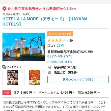
香川県立東山魁夷せとうち美術館から3.3km
香川県 綾歌郡宇多津町
HOTEL A LA MODE（アラモード）【HAYAMA
HOTELS】
カップルズおすすめ
5つ星のうち4
4.49
口コミ
19 件
香川県綾歌郡宇多津町2628-759
0877-43-7575
HAYAMA HOTELS
宇多津駅 (車6分)
フォトギャラリー
坂出北IC
(車9分)
Googleマップで開く
休憩
3,990 円 ～
サービスタイム
4,490 円 ～
宿泊
6,990 円 ～
料金
◎四国水族館から車で約5分♪ ◎カップルズ予約にて宿泊予約受付中！ （ご予
約のお客様は割引等のご利用はできません。） ◎大好評！無料ドリンクバー