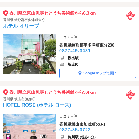
香川県立東山魁夷せとうち美術館から6.3km
香川県 綾歌郡宇多津町東分
ホテル オリーブ
口コミ - 件
香川県綾歌郡宇多津町東分230
0877-49-3431
坂出駅
坂出IC
Googleマップで開く
香川県立東山魁夷せとうち美術館から9.4km
香川県 坂出市加茂町
HOTEL ROSE (ホテル ローズ)
口コミ - 件
香川県坂出市加茂町553-1
0877-85-3722
鴨川駅 (徒歩6分)