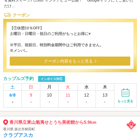
＆無料スイーツ♪ ◎360°インドアビュー公開！ Googleマップにてご覧いた
だけ...
クーポン
【①休憩10％OFF】
土曜日・日曜日・祝日のご利用がもっとお得に♥
※平日、祝前日、特別料金期間中はご利用できません。
※メンバ...
クーポン内容をもっと見る
カップルズ予約
インボイス対応
土
日
月
火
水
木
8
9
10
11
12
13
8/
-
-
-
-
-
-
もっと見る
香川県立東山魁夷せとうち美術館から5.9km
香川県 坂出市林田町
クラブアスカ