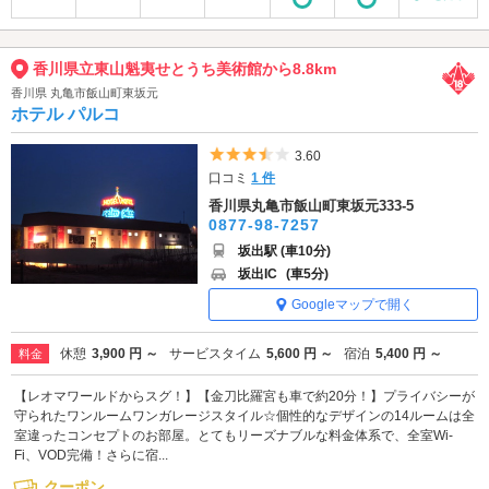
香川県立東山魁夷せとうち美術館から8.8km
香川県 丸亀市飯山町東坂元
ホテル パルコ
5つ星のうち3.5
3.60
口コミ
1 件
香川県丸亀市飯山町東坂元333-5
0877-98-7257
坂出駅 (車10分)
坂出IC
(車5分)
Googleマップで開く
休憩
3,900 円 ～
サービスタイム
5,600 円 ～
宿泊
5,400 円 ～
料金
【レオマワールドからスグ！】【金刀比羅宮も車で約20分！】プライバシーが
守られたワンルームワンガレージスタイル☆個性的なデザインの14ルームは全
室違ったコンセプトのお部屋。とてもリーズナブルな料金体系で、全室Wi-
Fi、VOD完備！さらに宿...
クーポン