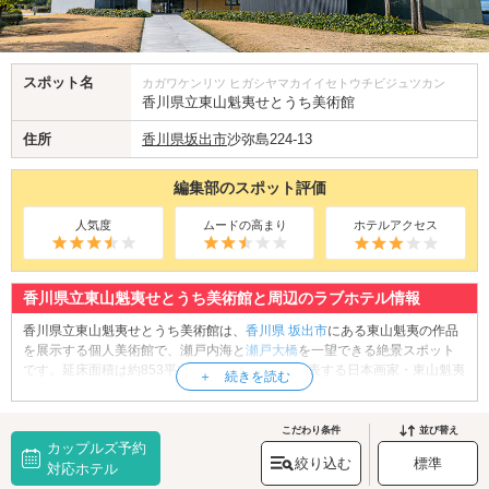
スポット名
カガワケンリツ ヒガシヤマカイイセトウチビジュツカン
香川県立東山魁夷せとうち美術館
住所
香川県
坂出市
沙弥島224-13
編集部のスポット評価
人気度
ムードの高まり
ホテルアクセス
香川県立東山魁夷せとうち美術館と周辺のラブホテル情報
香川県立東山魁夷せとうち美術館は、
香川県
坂出市
にある東山魁夷の作品
を展示する個人美術館で、瀬戸内海と
瀬戸大橋
を一望できる絶景スポット
です。延床面積は約853平方メートル。日本を代表する日本画家・東山魁夷
が生前に訪れた「櫃石島」ゆかりの地に建てられ、2005年に開館しまし
た。遺族から寄贈された約270点の版画作品を収蔵しており、東山作品のや
さしい色彩や風景に触れることができます。静寂と光が溶け合う展示空間
こだわり条件
並び替え
カップルズ予約
は、カップルでのんびりとアートに浸るのにぴったり。美術鑑賞のあと
絞り込む
標準
は、館内のカフェへ。大きな窓越しに広がる穏やかな瀬戸内海を眺めなが
対応ホテル
ら、ゆったりとしたティータイムが楽しめます。晴れた日には、瀬戸大橋