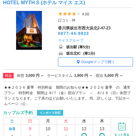
HOTEL MYTH S (ホテル マイス エス)
5つ星のうち4
4.00
口コミ - 件
香川県坂出市西大浜北2-47-23
0877-44-9833
マイスグループ
坂出駅 (車5分)
坂出北IC
(車1分)
Googleマップで開く
休憩
3,000 円 ～
サービスタイム
3,900 円 ～
宿泊
5,000 円 ～
料金
★★２０２６ 夏季 特別料金 期間のお知らせ★★ ２０２６ 夏季 の 通常
プラン 特別料金 期間は ８/７（金）宿泊プラン ～ ８/１６（日）休憩プ
ラン となります。ご了承のほどお願いいたします。 尚、詳しくは、下記ホー
ムページ（公...
カップルズ予約
インボイス対応
土
日
月
火
水
木
8
9
10
11
12
13
8/
-
-
-
-
もっと見る