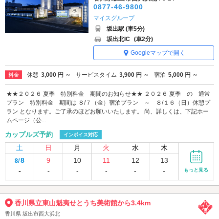
0877-46-9800
マイスグループ
坂出駅 (車5分)
坂出北IC
(車2分)
Googleマップで開く
休憩
3,000 円 ～
サービスタイム
3,900 円 ～
宿泊
5,000 円 ～
料金
★★２０２６ 夏季 特別料金 期間のお知らせ★★ ２０２６ 夏季 の 通常
プラン 特別料金 期間は ８/７（金）宿泊プラン ～ ８/１６（日）休憩プ
ラン となります。ご了承のほどお願いいたします。 尚、詳しくは、下記ホー
ムページ（公...
カップルズ予約
インボイス対応
土
日
月
火
水
木
8
9
10
11
12
13
8/
-
-
-
-
-
-
もっと見る
香川県立東山魁夷せとうち美術館から3.4km
香川県 坂出市西大浜北