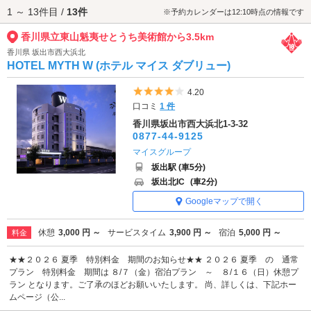
1 ～ 13件目 /
13件
を背景に記念撮影をするのもおすすめ。心を癒す時間を、大切な人と一緒
※予約カレンダーは12:10時点の情報です
に過ごしてみませんか。
香川県立東山魁夷せとうち美術館から3.5km
香川県立東山魁夷せとうち美術館へは、
坂出・丸亀・宇多津エリアのラブ
ホテル
からもアクセスが便利です。
香川県 坂出市西大浜北
HOTEL MYTH W (ホテル マイス ダブリュー)
5つ星のうち4
4.20
口コミ
1 件
香川県坂出市西大浜北1-3-32
0877-44-9125
マイスグループ
坂出駅 (車5分)
坂出北IC
(車2分)
Googleマップで開く
休憩
3,000 円 ～
サービスタイム
3,900 円 ～
宿泊
5,000 円 ～
料金
★★２０２６ 夏季 特別料金 期間のお知らせ★★ ２０２６ 夏季 の 通常
プラン 特別料金 期間は ８/７（金）宿泊プラン ～ ８/１６（日）休憩プ
ラン となります。ご了承のほどお願いいたします。 尚、詳しくは、下記ホー
ムページ（公...