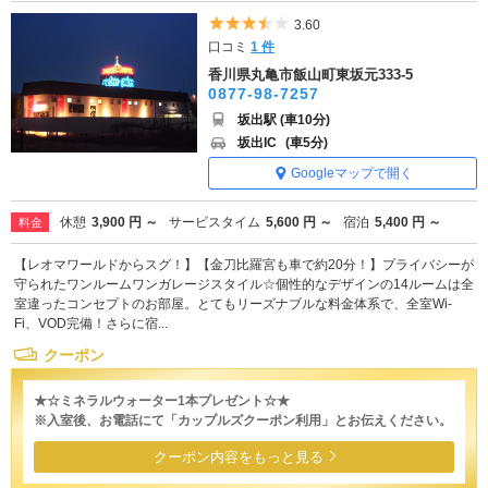
5つ星のうち3.5
3.60
口コミ
1 件
香川県丸亀市飯山町東坂元333-5
0877-98-7257
坂出駅 (車10分)
坂出IC
(車5分)
Googleマップで開く
休憩
3,900 円 ～
サービスタイム
5,600 円 ～
宿泊
5,400 円 ～
料金
【レオマワールドからスグ！】【金刀比羅宮も車で約20分！】プライバシーが
守られたワンルームワンガレージスタイル☆個性的なデザインの14ルームは全
室違ったコンセプトのお部屋。とてもリーズナブルな料金体系で、全室Wi-
Fi、VOD完備！さらに宿...
クーポン
★☆ミネラルウォーター1本プレゼント☆★
※入室後、お電話にて「カップルズクーポン利用」とお伝えください。
クーポン内容をもっと見る