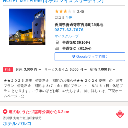
HOTEL MYTH 999 (ホテル マイス スリーナイン）
5つ星のうち3
3.40
口コミ
4 件
香川県善通寺市吉原町15番地
0877-63-7676
マイスグループ
善通寺駅 (車10分)
善通寺IC
(車10分)
Googleマップで開く
休憩
3,000 円 ～
サービスタイム
6,000 円 ～
宿泊
7,000 円 ～
料金
★★２０２６ 夏季 特別料金 期間のお知らせ★★ ２０２６ 夏季 の 通常
プラン 特別料金 期間は ８/７（金）宿泊プラン ～ ８/１６（日）休憩プ
ラン となります。ご了承のほどお願いいたします。 尚、詳しくは、下記ホー
ムページ（公...
道の駅 うたづ臨海公園から6.2km
香川県 丸亀市飯山町東坂元
ホテル パルコ