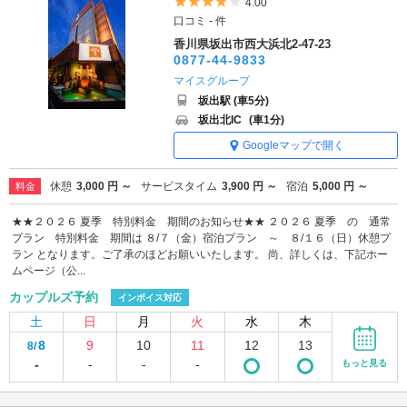
5つ星のうち4
4.00
口コミ - 件
香川県坂出市西大浜北2-47-23
0877-44-9833
マイスグループ
坂出駅 (車5分)
坂出北IC
(車1分)
Googleマップで開く
休憩
3,000 円 ～
サービスタイム
3,900 円 ～
宿泊
5,000 円 ～
料金
★★２０２６ 夏季 特別料金 期間のお知らせ★★ ２０２６ 夏季 の 通常
プラン 特別料金 期間は ８/７（金）宿泊プラン ～ ８/１６（日）休憩プ
ラン となります。ご了承のほどお願いいたします。 尚、詳しくは、下記ホー
ムページ（公...
カップルズ予約
インボイス対応
土
日
月
火
水
木
8
9
10
11
12
13
8/
-
-
-
-
もっと見る