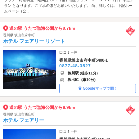
ラン となります。ご了承のほどお願いいたします。 尚、詳しくは、下記ホー
ムページ（公...
道の駅 うたづ臨海公園から9.7km
香川県 坂出市府中町
ホテル フェアリー リゾート
口コミ - 件
香川県坂出市府中町5400-1
0877-48-3527
鴨川駅 (徒歩11分)
坂出IC
(車10分)
Googleマップで開く
道の駅 うたづ臨海公園から6.9km
香川県 坂出市西庄町
ホテル フェアリー
口コミ - 件