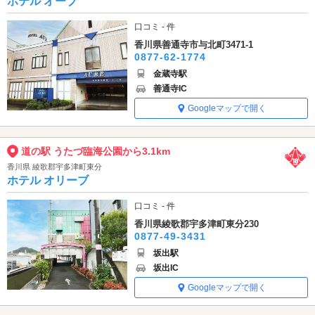
ホテル オーブ
口コミ - 件
香川県善通寺市与北町3471-1
0877-62-1774
金蔵寺駅
善通寺IC
Googleマップで開く
道の駅 うたづ臨海公園から3.1km
香川県 綾歌郡宇多津町東分
ホテル オリーブ
口コミ - 件
香川県綾歌郡宇多津町東分230
0877-49-3431
坂出駅
坂出IC
Googleマップで開く