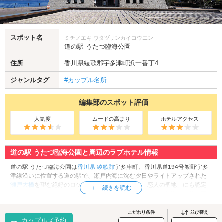
スポット名
ミチノエキ ウタヅリンカイコウエン
道の駅 うたづ臨海公園
住所
香川県
綾歌郡
宇多津町浜一番丁4
ジャンルタグ
#カップル名所
編集部のスポット評価
人気度
ムードの高まり
ホテルアクセス
道の駅 うたづ臨海公園と周辺のラブホテル情報
道の駅 うたづ臨海公園は
香川県
綾歌郡
宇多津町、香川県道194号飯野宇多
津線沿いに位置する道の駅で、瀬戸内海に沈む夕日やライトアップされた
瀬戸大橋
を望む絶好のロケーションが魅力です。「恋人の聖地」にも認定
されており、カップルで訪れれば記念モニュメントの前で特別な一枚を残
すことができます。敷地内には広々とした芝生広場やカフェなどが併設さ
れた複合施設「うたづ海ほたる」、塩づくり体験が楽しめる「復元塩田」
こだわり条件
並び替え
カップルズ予約
もあり、海沿いの遊歩道で散策を楽しみながらゆったりとした時間を過ご