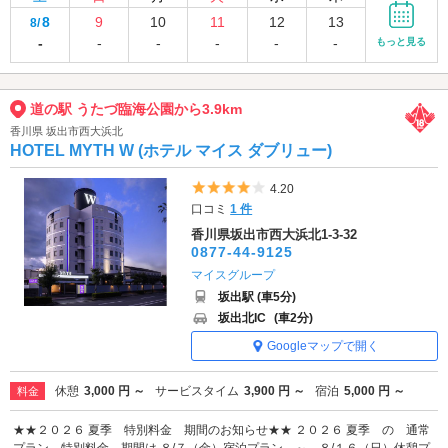
8
9
10
11
12
13
8/
-
-
-
-
-
-
もっと見る
道の駅 うたづ臨海公園から3.9km
香川県 坂出市西大浜北
HOTEL MYTH W (ホテル マイス ダブリュー)
5つ星のうち4
4.20
口コミ
1 件
香川県坂出市西大浜北1-3-32
0877-44-9125
マイスグループ
坂出駅 (車5分)
坂出北IC
(車2分)
Googleマップで開く
休憩
3,000 円 ～
サービスタイム
3,900 円 ～
宿泊
5,000 円 ～
料金
★★２０２６ 夏季 特別料金 期間のお知らせ★★ ２０２６ 夏季 の 通常
プラン 特別料金 期間は ８/７（金）宿泊プラン ～ ８/１６（日）休憩プ