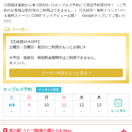
◎四国水族館から車で約5分♪ ◎カップルズ予約にて宿泊予約受付中！ （ご予
約のお客様は割引等のご利用はできません。） ◎大好評！無料ドリンクバー
＆無料スイーツ♪ ◎360°インドアビュー公開！ Googleマップにてご覧いた
だけ...
クーポン
【①休憩10％OFF】
土曜日・日曜日・祝日のご利用がもっとお得に♥
※平日、祝前日、特別料金期間中はご利用できません。
※メンバ...
クーポン内容をもっと見る
カップルズ予約
インボイス対応
土
日
月
火
水
木
8
9
10
11
12
13
8/
-
-
-
-
-
-
もっと見る
道の駅 うたづ臨海公園から6.9km