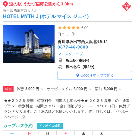
道の駅 うたづ臨海公園から3.0km
香川県 坂出市西大浜北
HOTEL MYTH J (ホテル マイス ジェイ)
5つ星のうち5
5.00
口コミ - 件
香川県坂出市西大浜北4-5-14
0877-46-9800
マイスグループ
坂出駅 (車5分)
坂出北IC
(車2分)
Googleマップで開く
休憩
3,000 円 ～
サービスタイム
3,900 円 ～
宿泊
5,000 円 ～
料金
★★２０２６ 夏季 特別料金 期間のお知らせ★★ ２０２６ 夏季 の 通常
プラン 特別料金 期間は ８/７（金）宿泊プラン ～ ８/１６（日）休憩プ
ラン となります。ご了承のほどお願いいたします。 尚、詳しくは、下記ホー
ムページ（公...
カップルズ予約
インボイス対応
土
日
月
火
水
木