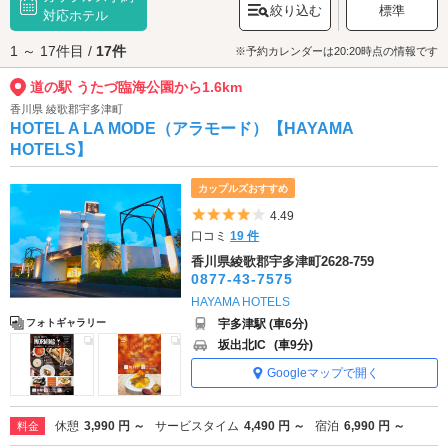
絞り込む
標準
せます。隣接する
対応ホテル
四国水族館
では、クラゲをはじめとした多彩な海の生き
物が展示されており、こちらもカップルに人気のスポットです。絶景と癒
1 ～ 17件目 /
17件
し、体験とグルメが一体となったこの道の駅は、思い出に残るデートにぴ
※予約カレンダーは20:20時点の情報です
ったりなロマンチックな観光地です。
道の駅 うたづ臨海公園から1.6km
道の駅 うたづ臨海公園へは、
坂出・丸亀・宇多津エリアのラブホテル
から
もアクセスが便利です。
香川県 綾歌郡宇多津町
HOTEL A LA MODE（アラモード）【HAYAMA
HOTELS】
カップルズおすすめ
5つ星のうち4
4.49
口コミ
19 件
香川県綾歌郡宇多津町2628-759
0877-43-7575
HAYAMA HOTELS
宇多津駅 (車6分)
フォトギャラリー
坂出北IC
(車9分)
Googleマップで開く
休憩
3,990 円 ～
サービスタイム
4,490 円 ～
宿泊
6,990 円 ～
料金