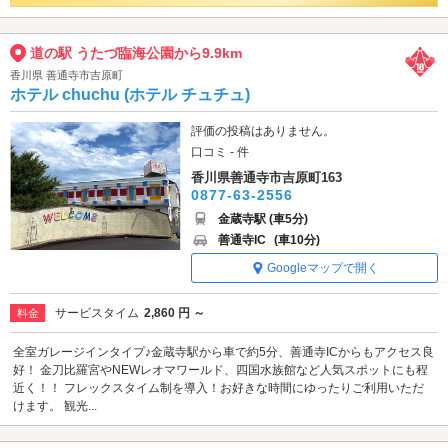
道の駅 うたづ臨海公園から9.9km
香川県 善通寺市吉原町
ホテル chuchu (ホテル チュチュ)
評価の投稿はありません。
口コミ - 件
香川県善通寺市吉原町163
0877-63-2556
金蔵寺駅 (車5分)
善通寺IC
(車10分)
Googleマップで開く
サービスタイム
2,860 円 ～
料金
全室ガレージインタイプ♪金蔵寺駅から車で約5分、善通寺ICからもアクセス良
好！ 金刀比羅宮やNEWレオマワールド、四国水族館など人気スポットにも程
近く！！ フレックスタイム制を導入！お好きな時間にゆったりご利用いただ
けます。 観光...