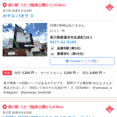
道の駅 うたづ臨海公園から10.0km
香川県 善通寺市吉原町
ホテル パオラ Ⅱ
評価の投稿はありません。
口コミ - 件
香川県善通寺市吉原町128-1
0877-62-5105
金蔵寺駅 (車5分)
善通寺IC
(車10分)
Googleマップで開く
休憩
3,200 円 ～
サービスタイム
3,200 円 ～
宿泊
6,800 円 ～
料金
香川県唯一の回転ベッドがあるホテルです。 昭和ラブホ愛好家 ゆなな さんが
来店されました！ SNSにて当ホテルを紹介中！ X（旧Twitter）:＠yunaaaa_a
Instagram：@yunaaaa_lovehotel
道の駅 うたづ臨海公園から9.8km
香川県 善通寺市吉原町