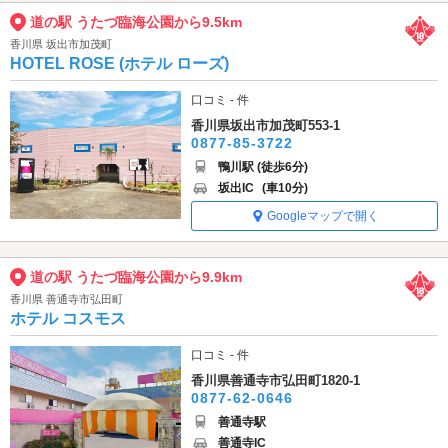
道の駅 うたづ臨海公園から9.5km
香川県 坂出市加茂町
HOTEL ROSE (ホテル ローズ)
口コミ - 件
香川県坂出市加茂町553-1
0877-85-3722
鴨川駅 (徒歩6分)
坂出IC
(車10分)
Googleマップで開く
道の駅 うたづ臨海公園から9.9km
香川県 善通寺市弘田町
ホテル コスモス
口コミ - 件
香川県善通寺市弘田町1820-1
0877-62-0646
善通寺駅
善通寺IC