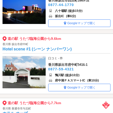
香川県坂出市西庄町1669-32
0877-44-1770
八十場駅 (徒歩15分)
坂出IC
(車6分)
Googleマップで開く
道の駅 うたづ臨海公園から9.6km
香川県 坂出市府中町
Hotel scene #1 (シーン ナンバーワン)
口コミ - 件
香川県坂出市府中町5416-1
0877-59-4321
鴨川駅 (徒歩10分)
府中湖ＰＡスマートIC
(車10分)
Googleマップで開く
道の駅 うたづ臨海公園から7.7km
香川県 善通寺市与北町