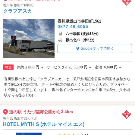
香川県 坂出市林田町
クラブアスカ
香川県坂出市林田町1562
0877-46-6055
八十場駅 (徒歩18分)
坂出北IC
(車6分)
Googleマップで開く
休憩
2,800 円 ～
サービスタイム
3,300 円 ～
宿泊
4,400 円 ～
料金
香川県坂出市に佇む「クラブアスカ」は、瀬戸大橋記念公園や四国水族館から
車で約15分の好立地。 デートや観光の締めくくりにぴったりの、プライベー
ト空間をご用意しています。 坂出北インターチェンジから車で約6分、八十場
駅からも徒歩18分...
道の駅 うたづ臨海公園から3.4km
香川県 坂出市西大浜北
HOTEL MYTH S (ホテル マイス エス)