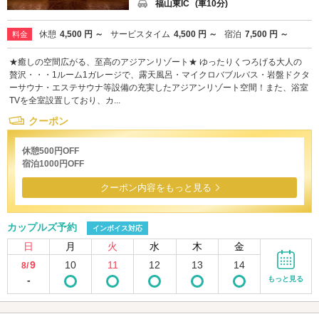
福山東IC
(車10分)
休憩
4,500 円 ～
サービスタイム
4,500 円 ～
宿泊
7,500 円 ～
料金
★癒しの空間広がる、至高のアジアンリゾート★ ゆったりくつろげる大人の
贅沢・・・1ルーム1ガレージで、露天風呂・マイクロバブルバス・岩盤ドクタ
ーサウナ・エステサウナ等設備の充実したアジアンリゾート空間！また、浴室
TVを全室設置しており、カ...
クーポン
休憩500円OFF
宿泊1000円OFF
クーポン内容をもっと見る
カップルズ予約
インボイス対応
日
月
火
水
木
金
9
10
11
12
13
14
8/
-
もっと見る