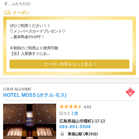
ず、ふたりだけ...
クーポン
ぜひご利用ください！！
♡メンバーズカードプレゼント♡
→基本料金5%OFF！
※初回のご利用より使用可能
【注】入室後すぐにお...
クーポン内容をもっと見る
広島県 福山市曙町
HOTEL MOSS (ホテル モス)
5つ星のうち4.5
4.63
口コミ
7 件
広島県福山市曙町1-17-13
084-981-5588
東福山駅 (車10分)