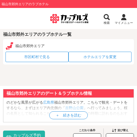
福山市郊外エリアのラブホテル
検索
マイメニュー
福山市郊外エリアのラブホテル一覧
福山市郊外エリア
市区町村で見る
ホテルエリアを変更
福山市郊外エリアのデート＆ラブホテル情報
のどかな風景が広がる
広島県
福山市郊外エリア。こちらで観光・デートを
するなら、まずはエリア内北側の「
吉野山公園
」へ行ってみましょう。桜
の名所として知られるこちらの公園ですが、梅雨の時期に訪れるのもおす
すめです。園内には約600本のアジサイが咲き誇り、あたり一面を鮮やかな
ブルーで彩ります。また、公園内の「
神辺城跡
」は夜景スポットとしても
知られており、夕暮れの神辺町を一望できます。季節の花を鑑賞するな
こだわり条件
並び替え
カップルズ予約
ら、エリア内南側の「
ばら公園
」もおすすめ。開花シーズンの5月・10月に