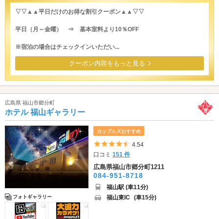
▽▽▲▲平日だけのお得な割引クーポン▲▲▽▽
平日（月～金曜） ⇒ 基本室料より10％OFF
※宿泊の場合はチェックインいただい...
クーポン内容をもっと見る
広島県 福山市郷分町
ホテル 福山ギャラリー
カップルズおすすめ
5つ星のうち4.5
4.54
口コミ
151 件
広島県福山市郷分町1211
084-951-8718
福山駅 (車11分)
福山東IC
(車15分)
フォトギャラリー