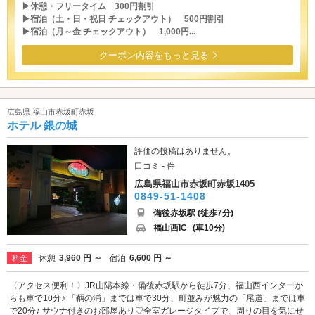
▶休憩・フリータイム 300円割引
▶宿泊（土・日・祝日 チェックアウト） 500円割引
▶宿泊（月～金 チェックアウト） 1,000円...
クーポン内容をもっと見る
広島県 福山市赤坂町赤坂
ホテル 銀の城
評価の投稿はありません。
口コミ - 件
広島県福山市赤坂町赤坂1405
0849-51-1408
備後赤坂駅 (徒歩7分)
福山西IC
(車10分)
休憩
3,960 円 ～
宿泊
6,600 円 ～
料金
〈アクセス便利！〉JR山陽本線・備後赤坂駅から徒歩7分、福山西インターか
らも車で10分♪ 「鞆の浦」までは車で30分、町並みが魅力の「尾道」までは車
で20分♪ サウナ付きのお部屋あり♡全室ガレージタイプで、周りの目を気にせ