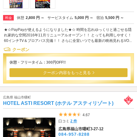
休憩
2,800 円 ～
サービスタイム
5,000 円 ～
宿泊
5,500 円 ～
料金
★☆PayPayが使えるようになりました★☆ 時間を忘れゆっくりと過ごせる隠
れ家的な空間2016年11月リニューアルオープン！！ とっても利用しやすく！
60インチTV＆ブロアバス完備！！ さらに全室いつでも最新の映画見れるVO...
クーポン
休憩・フリータイム：300円OFF!!
クーポン内容をもっと見る
広島県 福山市曙町
HOTEL ASTI RESORT (ホテル アスティリゾート)
5つ星のうち4.5
4.67
口コミ
2 件
広島県福山市曙町3-27-12
084-957-8288