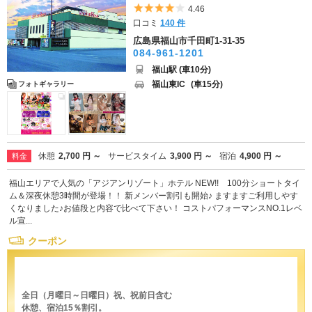
5つ星のうち4
4.46
口コミ
140 件
広島県福山市千田町1-31-35
084-961-1201
福山駅 (車10分)
福山東IC
(車15分)
フォトギャラリー
休憩
2,700 円 ～
サービスタイム
3,900 円 ～
宿泊
4,900 円 ～
料金
福山エリアで人気の「アジアンリゾート」ホテル NEW!! 100分ショートタイ
ム＆深夜休憩3時間が登場！！ 新メンバー割引も開始♪ ますますご利用しやす
くなりました♪お値段と内容で比べて下さい！ コストパフォーマンスNO.1レベ
ル宣...
クーポン
全日（月曜日～日曜日）祝、祝前日含む
休憩、宿泊15％割引。