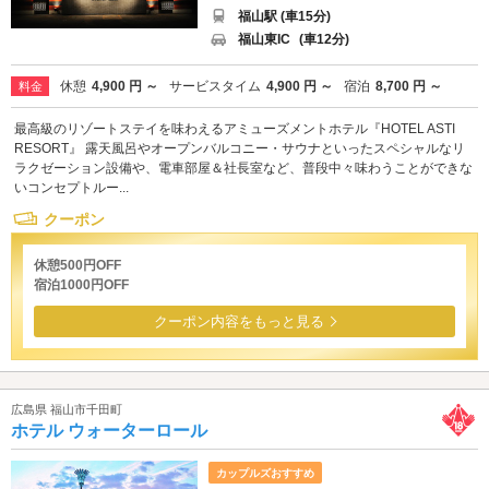
福山駅 (車15分)
福山東IC
(車12分)
休憩
4,900 円 ～
サービスタイム
4,900 円 ～
宿泊
8,700 円 ～
料金
最高級のリゾートステイを味わえるアミューズメントホテル『HOTEL ASTI
RESORT』 露天風呂やオープンバルコニー・サウナといったスペシャルなリ
ラクゼーション設備や、電車部屋＆社長室など、普段中々味わうことができな
いコンセプトルー...
クーポン
休憩500円OFF
宿泊1000円OFF
クーポン内容をもっと見る
広島県 福山市千田町
ホテル ウォーターロール
カップルズおすすめ