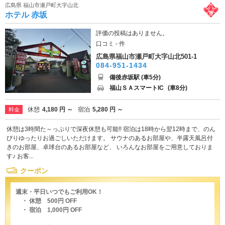
広島県 福山市瀬戸町大字山北
ホテル 赤坂
評価の投稿はありません。
口コミ - 件
広島県福山市瀬戸町大字山北501-1
084-951-1434
備後赤坂駅 (車5分)
福山ＳＡスマートIC
(車8分)
休憩
4,180 円 ～
宿泊
5,280 円 ～
料金
休憩は3時間た～っぷりで深夜休憩も可能!! 宿泊は18時から翌12時まで、のん
びりゆったりお過ごしいただけます。 サウナのあるお部屋や、半露天風呂付
きのお部屋、卓球台のあるお部屋など、 いろんなお部屋をご用意しておりま
す♪ お客...
クーポン
週末・平日いつでもご利用OK！
・ 休憩 500円 OFF
・ 宿泊 1,000円 OFF