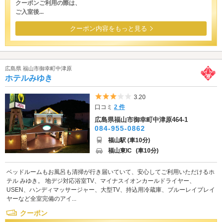
クーポンご利用の際は、
ご入室後...
クーポン内容をもっと見る
広島県 福山市御幸町中津原
ホテルみゆき
5つ星のうち3
3.20
口コミ
2 件
広島県福山市御幸町中津原464-1
084-955-0862
福山駅 (車10分)
福山東IC
(車10分)
ベッドルームもお風呂も清掃が行き届いていて、安心してご利用いただけるホ
テル みゆき。 地デジ対応浴室TV、マイナスイオンカールドライヤー、
USEN、ハンディマッサージャー、大型TV、持込用冷蔵庫、ブルーレイプレイ
ヤーなど全室完備のアイ...
クーポン