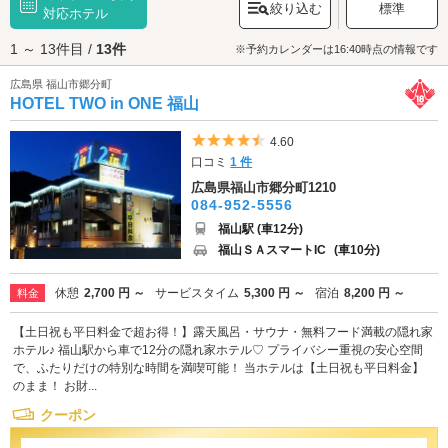
絞り込む
標準
なると、園内には約280種、約5500株のバラが咲き乱れます。神社仏閣巡
対応ホテル
りの好きなカップルには、エリア内西部の「
草戸稲荷神社
」がおすすめ。
1 ～ 13件目 /
13件
開運厄除け、交通安全などのご利益のあるこの神社は平安時代から続く由
※予約カレンダーは16:40時点の情報です
緒あるお宮。うっそうと生い茂る木々の緑と、真っ赤な本殿のコントラス
広島県 福山市郷分町
トが美しく、印象的です。観光・デートを満喫したらラブホテルでひと休
HOTEL TWO in ONE 福山
み。福山市郊外エリアのラブホテルは南部の「
福山コロナワールド
」、北
部の「
ホロコースト記念館
」、西部のJR「備後赤坂駅」の近くにそれぞれ
点在しています。カップルズ予約ができるホテルもあるのでさっそくデー
5つ星のうち4.5
4.60
トスポット周辺のホテルをチェックしてみましょう。
口コミ
1 件
広島県福山市郷分町1210
084-952-5556
福山駅 (車12分)
福山ＳＡスマートIC
(車10分)
休憩
2,700 円 ～
サービスタイム
5,300 円 ～
宿泊
8,200 円 ～
料金
【土日祝も平日料金で超お得！】露天風呂・サウナ・無料フード満載の隠れ家
ホテル♪ 福山駅から車で12分の隠れ家ホテル♡ プライバシー重視の安心空間
で、ふたりだけの特別な時間を満喫可能！ 当ホテルは【土日祝も平日料金】
のまま！ お財...
クーポン