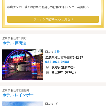
福山ナンバー以外のお車でお越しのお客様1日メンバー会員扱い
...
クーポン内容をもっと見る
広島県 福山市千田町
ホテル 夢街道
口コミ
1 件
広島県福山市千田町3-62-17
084-961-0488
横尾駅 (徒歩25分)
福山東IC
(車10分)
広島県 福山市西新涯町
ホテル レインボー
口コミ - 件