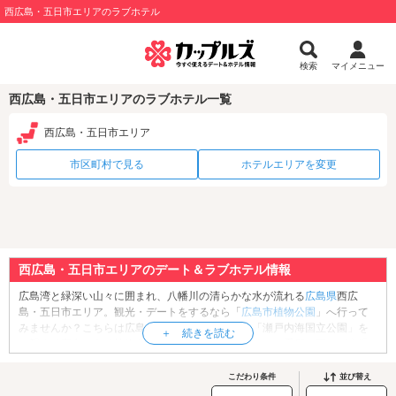
西広島・五日市エリアのラブホテル
検索
マイメニュー
西広島・五日市エリアのラブホテル一覧
西広島・五日市エリア
市区町村で見る
ホテルエリアを変更
西広島・五日市エリアのデート＆ラブホテル情報
広島湾と緑深い山々に囲まれ、八幡川の清らかな水が流れる
広島県
西広
島・五日市エリア。観光・デートをするなら「
広島市植物公園
」へ行って
みませんか？こちらは広島と宮島の中ほどにある「瀬戸内海国立公園」を
一望する高台にある植物公園。正面ゲートを抜けると、季節の花々が来場
者を出迎えてくれます。また、大温室では熱帯地方の植物が展示されてい
る他、熱帯性のスイレンを1年中鑑賞できる熱帯スイレン温室や、サボテン
こだわり条件
並び替え
をはじめとする多肉植物を展示するサボテン温室など、園内には見どころ