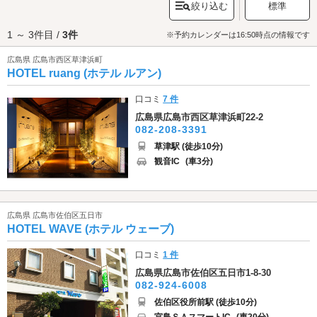
絞り込む
標準
がたくさんあります。お腹がすいたらお花を眺めながら食事ができるレス
トランや、ログハウスの中にあるカフェへ行ってみましょう。お腹も心も
1 ～ 3件目 /
3件
満たされる癒しのひと時をお過ごしください。神社仏閣巡りの好きなカッ
※予約カレンダーは16:50時点の情報です
プルには「
三輪明神広島分祀
」もおすすめ。広島カープが1975年にリーグ
広島県 広島市西区草津浜町
初優勝を果たした後、古葉監督がこちらの神社にお参りをしたところ、
HOTEL ruang (ホテル ルアン)
1979年にカープが日本一になった、という逸話があり、カープファンから
も親しまれている神社です。観光・デートを楽しんだらラブホテルでひと
休み。西広島・五日市エリアのラブホテルは、広島電鉄「東高須駅」「草
口コミ
7 件
津駅」や、「
草津公園
」の近くに点在しています。さっそくデートスポッ
広島県広島市西区草津浜町22-2
ト周辺のホテルをチェックしてみましょう。
082-208-3391
草津駅 (徒歩10分)
観音IC
(車3分)
広島県 広島市佐伯区五日市
HOTEL WAVE (ホテル ウェーブ)
口コミ
1 件
広島県広島市佐伯区五日市1-8-30
082-924-6008
佐伯区役所前駅 (徒歩10分)