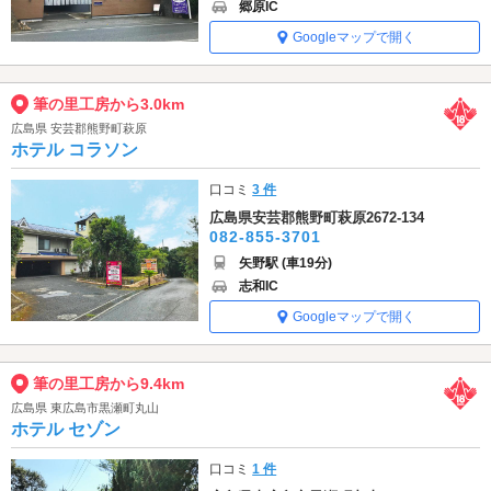
郷原IC
Googleマップで開く
筆の里工房から3.0km
広島県 安芸郡熊野町萩原
ホテル コラソン
口コミ
3 件
広島県安芸郡熊野町萩原2672-134
082-855-3701
矢野駅 (車19分)
志和IC
Googleマップで開く
筆の里工房から9.4km
広島県 東広島市黒瀬町丸山
ホテル セゾン
口コミ
1 件