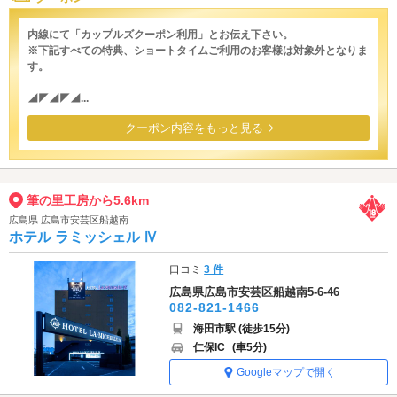
内線にて「カップルズクーポン利用」とお伝え下さい。
※下記すべての特典、ショートタイムご利用のお客様は対象外となりま
す。
◢◤◢◤◢...
クーポン内容をもっと見る
筆の里工房から5.6km
広島県 広島市安芸区船越南
ホテル ラミッシェル Ⅳ
口コミ
3 件
広島県広島市安芸区船越南5-6-46
082-821-1466
海田市駅 (徒歩15分)
仁保IC
(車5分)
Googleマップで開く