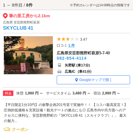
1 ～ 8件目 /
8件
筆の里工房へは、
安芸エリアのラブホテル
からもアクセスが便利です。
※予約カレンダーは14:00時点の情報です
筆の里工房から2.1km
広島県 安芸郡熊野町萩原
SKYCLUB 41
5つ星のうち3
3.47
口コミ
1 件
広島県安芸郡熊野町萩原5-7-40
082-854-4114
矢野駅 (車17分)
広島IC
(車41分)
Googleマップで開く
休憩
1,980 円 ～
サービスタイム
3,480 円 ～
宿泊
2,980 円 ～
料金
【平日限定1分10円】の衝撃企画201号室で実施中！！ 【コスパ最高宣言！】
圧倒的低価格＆充実設備！観光デートの拠点にも◎ 広島市内や呉方面へのア
クセスに便利な、安芸郡熊野町の『SKYCLUB 41（スカイクラブ）』。 最大
の魅力...
クーポン