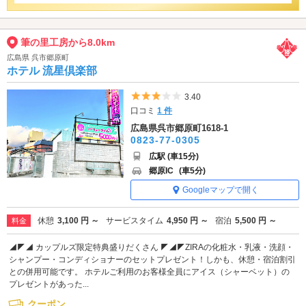
筆の里工房から8.0km
広島県 呉市郷原町
ホテル 流星倶楽部
5つ星のうち3
3.40
口コミ
1 件
広島県呉市郷原町1618-1
0823-77-0305
広駅 (車15分)
郷原IC
(車5分)
Googleマップで開く
休憩
3,100 円 ～
サービスタイム
4,950 円 ～
宿泊
5,500 円 ～
料金
◢◤◢ カップルズ限定特典盛りだくさん ◤◢◤ZIRAの化粧水・乳液・洗顔・
シャンプー・コンディショナーのセットプレゼント！しかも、休憩・宿泊割引
との併用可能です。 ホテルご利用のお客様全員にアイス（シャーベット）の
プレゼントがあった...
クーポン