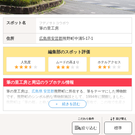
スポット名
フデノサトコウボウ
筆の里工房
住所
広島県
安芸郡
熊野町中溝5-17-1
編集部のスポット評価
人気度
ムードの高まり
ホテルアクセス
筆の里工房と周辺のラブホテル情報
筆の里工房は、
広島県
安芸郡
熊野町に所在する、筆をテーマにした博物館
です。熊野町のシンボル的な博物館施設として、1994年に開館しました。
熊野町は「筆の都」と称される日本最大級の筆の産地で、この地で生産さ
れる「熊野筆」は、経済産業大臣指定伝統的工芸品に指定されています。
当館では筆の歴史と文化を紹介する常設展に加え、様々な企画展や体験学
習を実施しています。館内の「アートスクウェア教室」では、水彩画、書
こだわり条件
並び替え
道、絵手紙、水墨画などにチャレンジすることができます。見学、体験学
絞り込む
標準
習の後は、書筆や画筆、化粧筆などを取り扱うセレクトショップにもぜひ
お立ち寄りください。