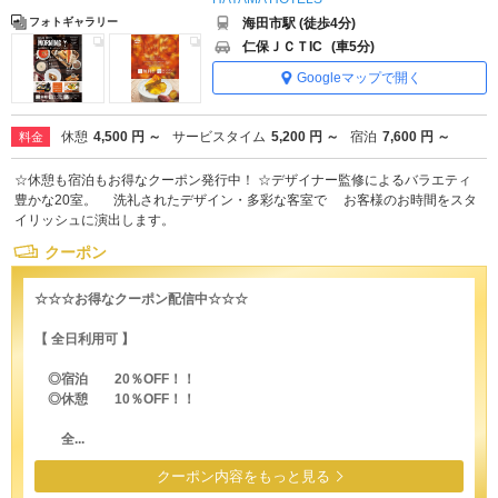
海田市駅 (徒歩4分)
フォトギャラリー
仁保ＪＣＴIC
(車5分)
Googleマップで開く
休憩
4,500 円 ～
サービスタイム
5,200 円 ～
宿泊
7,600 円 ～
料金
☆休憩も宿泊もお得なクーポン発行中！ ☆デザイナー監修によるバラエティ
豊かな20室。 洗礼されたデザイン・多彩な客室で お客様のお時間をスタ
イリッシュに演出します。
クーポン
☆☆☆お得なクーポン配信中☆☆☆
【 全日利用可 】
◎宿泊 20％OFF！！
◎休憩 10％OFF！！
全...
クーポン内容をもっと見る