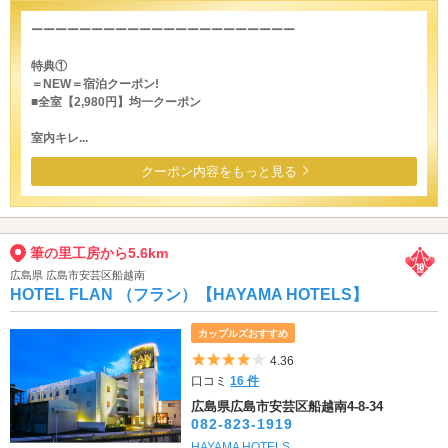
ーーーーーーーーーーーーーーーーーーーーーー
特典①
＝NEW＝宿泊クーポン!
■全室【2,980円】均一クーポン
室内キレ...
クーポン内容をもっと見る
筆の里工房から5.6km
広島県 広島市安芸区船越南
HOTEL FLAN （フラン）【HAYAMA HOTELS】
カップルズおすすめ
5つ星のうち4
4.36
口コミ
16 件
広島県広島市安芸区船越南4-8-34
082-823-1919
HAYAMA HOTELS