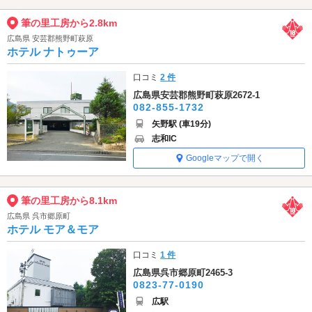
筆の里工房から2.8km
広島県 安芸郡熊野町萩原
ホテル ナトゥーア
口コミ
2 件
広島県安芸郡熊野町萩原2672-1
082-855-1732
矢野駅 (車19分)
志和IC
Googleマップで開く
筆の里工房から8.1km
広島県 呉市郷原町
ホテル モア＆モア
口コミ
1 件
広島県呉市郷原町2465-3
0823-77-0190
広駅