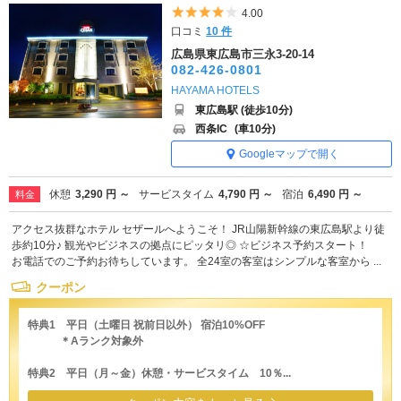
5つ星のうち4
4.00
口コミ
10 件
広島県東広島市三永3-20-14
082-426-0801
HAYAMA HOTELS
東広島駅 (徒歩10分)
西条IC
(車10分)
Googleマップで開く
休憩
3,290 円 ～
サービスタイム
4,790 円 ～
宿泊
6,490 円 ～
料金
アクセス抜群なホテル セザールへようこそ！ JR山陽新幹線の東広島駅より徒
歩約10分♪ 観光やビジネスの拠点にピッタリ◎ ☆ビジネス予約スタート！
お電話でのご予約お待ちしています。 全24室の客室はシンプルな客室から ...
クーポン
特典1 平日（土曜日 祝前日以外） 宿泊10%OFF
＊Aランク対象外
特典2 平日（月～金）休憩・サービスタイム 10％...