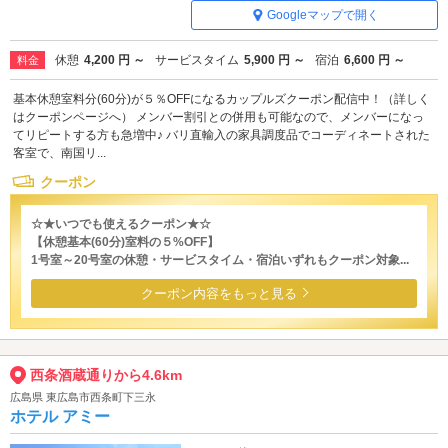
Googleマップで開く
休憩
4,200 円 ～
サービスタイム
5,900 円 ～
宿泊
6,600 円 ～
料金
基本休憩室料分(60分)が５％OFFになるカップルズクーポン配信中！（詳しく
はクーポンページへ） メンバー割引との併用も可能なので、メンバーになっ
てリピートする方も急増中♪ バリ直輸入の家具調度品でコーディネートされた
客室で、南国リ...
クーポン
☆★いつでも使えるクーポン★☆
【休憩基本(60分)室料の５%OFF】
1号室～20号室の休憩・サービスタイム・宿泊いずれもクーポン対象...
クーポン内容をもっと見る
西条酒蔵通りから4.6km
広島県 東広島市西条町下三永
ホテル アミー