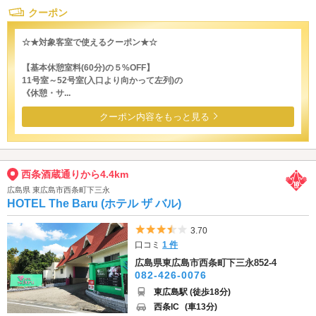
クーポン
☆★対象客室で使えるクーポン★☆
【基本休憩室料(60分)の５%OFF】
11号室～52号室(入口より向かって左列)の
《休憩・サ...
クーポン内容をもっと見る
西条酒蔵通りから4.4km
広島県 東広島市西条町下三永
HOTEL The Baru (ホテル ザ バル)
5つ星のうち3.5
3.70
口コミ
1 件
広島県東広島市西条町下三永852-4
082-426-0076
東広島駅 (徒歩18分)
西条IC
(車13分)