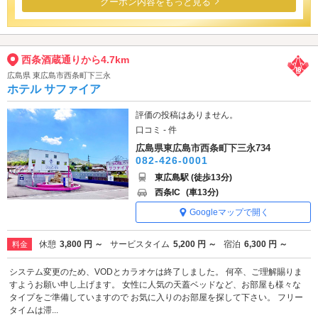
クーポン内容をもっと見る
西条酒蔵通りから4.7km
広島県 東広島市西条町下三永
ホテル サファイア
評価の投稿はありません。
口コミ - 件
広島県東広島市西条町下三永734
082-426-0001
東広島駅 (徒歩13分)
西条IC
(車13分)
Googleマップで開く
休憩
3,800 円 ～
サービスタイム
5,200 円 ～
宿泊
6,300 円 ～
料金
システム変更のため、VODとカラオケは終了しました。 何卒、ご理解賜りま
すようお願い申し上げます。 女性に人気の天蓋ベッドなど、お部屋も様々な
タイプをご準備していますので お気に入りのお部屋を探して下さい。 フリー
タイムは滞...