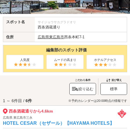
スポット名
サイジョウサカグラドオリ
西条酒蔵通り
住所
広島県
東広島市
西条本町7-1
編集部のスポット評価
人気度
ムードの高まり
ホテルアクセス
こだわり条件
並び替え
絞り込む
標準
1 ～ 6件目 /
6件
※予約カレンダーは20:00時点の情報です
西条酒蔵通りから4.6km
広島県 東広島市三永
HOTEL CESAR（セザール）【HAYAMA HOTELS】