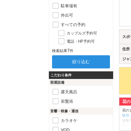
駐車場有
外出可
すべての予約
カップルズ予約可
スポ
電話・HP予約可
住所
7
検索結果
件
ジャ
こだわり条件
部屋設備
露天風呂
岩盤浴
花の
花の
音響・映像・通信
阪府
カラオケ
造幣
重桜
VOD