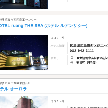
島県 広島市西区商工センター
OTEL ruang THE SEA (ホテル ルアンザシー)
口コミ - 件
広島県広島市西区商工センタ
ホテル情報
082-942-3111
最寄り
修大協創中高前駅 (徒歩1
観音IC
(車6分)
島県 広島市西区東観音町
テル オーロラ
口コミ - 件