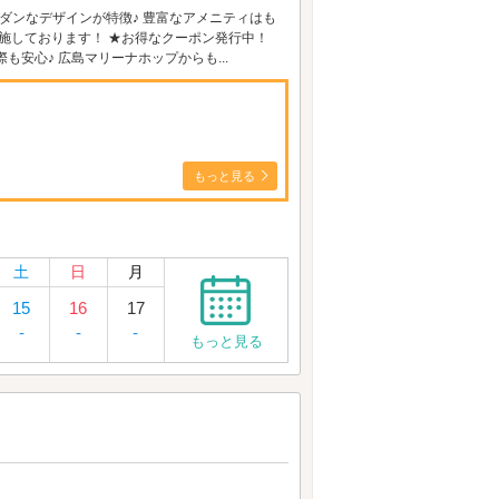
和モダンなデザインが特徴♪ 豊富なアメニティはも
実施しております！ ★お得なクーポン発行中！
安心♪ 広島マリーナホップからも...
もっと見る
土
日
月
15
16
17
-
-
-
もっと見る