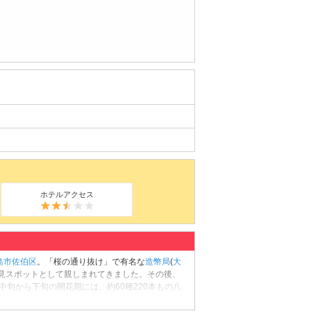
ホテルアクセス
島市佐伯区
。「桜の通り抜け」で有名な
造幣局
(
大
花見スポットとして親しまれてきました。その後、
中旬から下旬の開花期には、約60種220本もの八