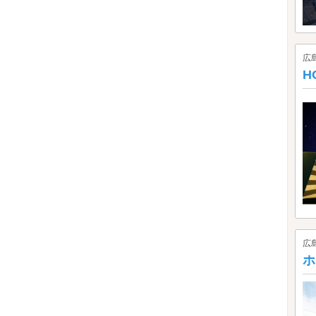
広
H
広
ホ