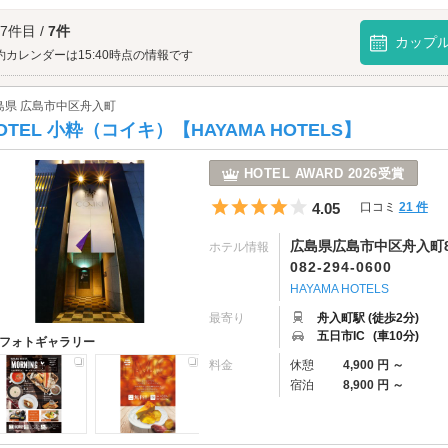
まわりみちへは、
西広島・五日市エリアのラブホテル
からもアクセスが便利です。
 7件目 /
7件
カップ
約カレンダーは15:40時点の情報です
島県 広島市中区舟入町
OTEL 小粋（コイキ）【HAYAMA HOTELS】
HOTEL AWARD 2026受賞
5つ星のうち4
4.05
口コミ
21 件
広島県広島市中区舟入町8
ホテル情報
082-294-0600
HAYAMA HOTELS
最寄り
舟入町駅 (徒歩2分)
五日市IC
(車10分)
フォトギャラリー
料金
休憩
4,900 円 ～
宿泊
8,900 円 ～