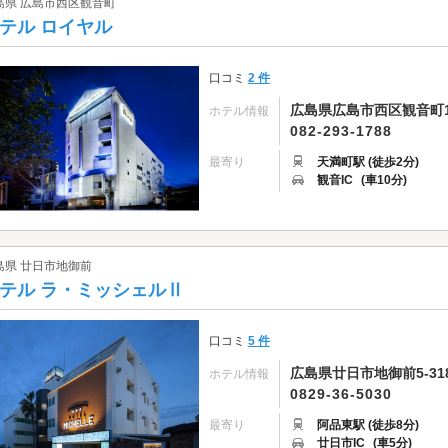
島県 広島市西区観音町
テル ロイヤル
口コミ
2 件
広島県広島市西区観音町1
ホテル情報
082-293-1788
最寄り
天満町駅 (徒歩2分)
観音IC
(車10分)
島県 廿日市地御前
テル ラ・ミッシェルⅡ
口コミ
5 件
広島県廿日市地御前5-318
ホテル情報
0829-36-5030
最寄り
阿品東駅 (徒歩8分)
廿日市IC
(車5分)