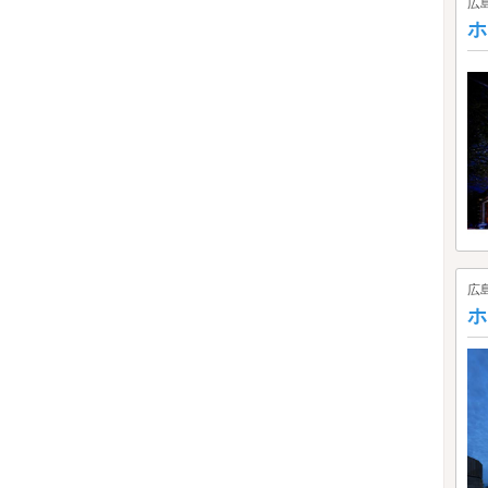
広
ホ
広
ホ