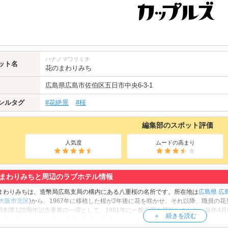
ハナノマワリミチ
ット名
花のまわりみち
広島県
広島市佐伯区
五日市中央6-3-1
ンルタグ
#花絶景
#桜
編集部のスポット評価
人気度
ムードの高まり
まわりみちと周辺のラブホテル情報
まわりみちは、造幣局広島支局の構内にある八重桜の名所です。所在地は
広島県
広
大阪市北区
)から、1967年に移植した桜が2年後に花を咲かせ、それ以降、職員の
局創業120周年記念事業の一環として、1991年に一般公開を開始しました。毎年4月
の花を楽しむことができます。春のお散歩デートにいかがですか？