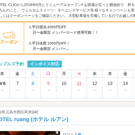
OTEL CLIOから2018年8月にリニューアルオープン‼ お部屋が広々と開放的で、
ろんのこと、 ウェルカムスイーツ・モーニングサービス等 様々なキャンペーンも
しくはクーポンページをご確認ください。 大型駐車場を完備しているのでお越しの際も
1.平日宿泊 2000円OFF
日〜金限定 メンバーカード併用可能！！
2.平日休憩 1000円OFF！
月〜金限定 メンバー...
インボイス対応
ップルズ予約
木
金
土
日
月
火
水
木
金
6
7
8
9
10
11
12
13
14
8/
-
-
-
-
-
-
-
-
-
島県 広島市西区草津浜町
OTEL ruang (ホテル ルアン)
口コミ
7 件