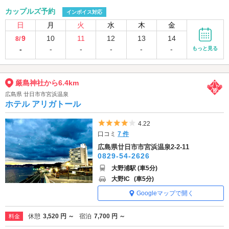
カップルズ予約
インボイス対応
日
月
火
水
木
金
9
10
11
12
13
14
8/
-
-
-
-
-
-
もっと見る
厳島神社から6.4km
広島県 廿日市市宮浜温泉
ホテル アリガトール
5つ星のうち4
4.22
口コミ
7 件
広島県廿日市市宮浜温泉2-2-11
0829-54-2626
大野浦駅 (車5分)
大野IC
(車5分)
Googleマップで開く
休憩
3,520 円 ～
宿泊
7,700 円 ～
料金