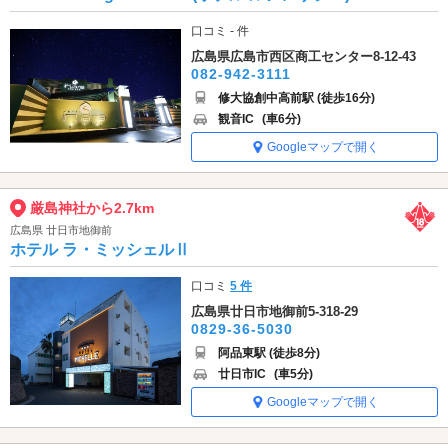
口コミ - 件
広島県広島市西区商工センター8-12-43
082-942-3111
修大協創中高前駅 (徒歩16分)
観音IC
(車6分)
Googleマップで開く
厳島神社から2.7km
広島県 廿日市地御前
ホテル ラ・ミッシェルⅡ
口コミ
5 件
広島県廿日市地御前5-318-29
0829-36-5030
阿品東駅 (徒歩8分)
廿日市IC
(車5分)
Googleマップで開く