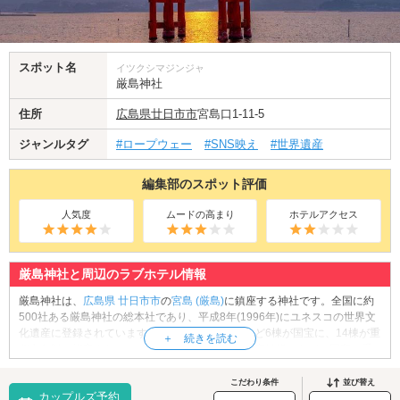
スポット名
イツクシマジンジャ
厳島神社
住所
広島県
廿日市市
宮島口1-11-5
ジャンルタグ
#ロープウェー
#SNS映え
#世界遺産
編集部のスポット評価
人気度
ムードの高まり
ホテルアクセス
厳島神社と周辺のラブホテル情報
厳島神社は、
広島県
廿日市市
の
宮島 (厳島)
に鎮座する神社です。全国に約
500社ある厳島神社の総本社であり、平成8年(1996年)にユネスコの世界文
化遺産に登録されています。本殿や拝殿、回廊など6棟が国宝に、14棟が重
要文化財に指定されている他、平家の納めた「平家納経」などの国宝・重
要文化財を多数有しています。祭神は市杵島姫命(いちきしまひめのみこと)
をはじめとする3柱。交通安全にご利益があると言われています。海上にそ
こだわり条件
並び替え
カップルズ予約
びえる高さ約16mの大鳥居が見事なパワースポット・厳島神社で、日本の