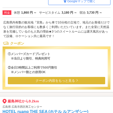
Googleマップで開く
休憩
1,860 円 ～
サービスタイム
3,180 円 ～
宿泊
3,730 円 ～
料金
広島県内有数の観光地『宮島』から車で10分程の立地で、地元のお客様だけで
なく旅行目的のお客様にも数多くご利用いただいています。また全室に天然温
泉を完備しているのも人気の理由★3つのスイートルームには露天風呂があっ
て設備、ロケーション共に最高です！
クーポン
①メンバーズカードプレゼント
※当日より割引、特典利用可
②全日3時間以上ご利用で500円割引
※メンバー割との併用OK
クーポン内容をもっと見る
厳島神社から9.2km
広島県 広島市西区商工センター
HOTEL ruang THE SEA (ホテル ルアンザシー)