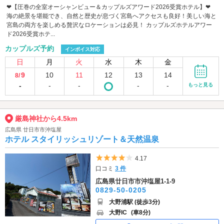
❤︎【圧巻の全室オーシャンビュー＆カップルズアワード2026受賞ホテル】❤︎
海の絶景を堪能でき、自然と歴史が息づく宮島へアクセスも良好！美しい海と
宮島の両方を楽しめる贅沢なロケーションは必見！ カップルズホテルアワー
ド2026受賞ホテ...
カップルズ予約
インボイス対応
日
月
火
水
木
金
9
10
11
12
13
14
8/
-
-
-
-
-
もっと見る
厳島神社から4.5km
広島県 廿日市市沖塩屋
ホテル スタイリッシュリゾート＆天然温泉
5つ星のうち4
4.17
口コミ
3 件
広島県廿日市市沖塩屋1-1-9
0829-50-0205
大野浦駅 (徒歩3分)
大野IC
(車8分)