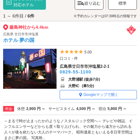
絞り込む
標準
文化や歴史に触れましょう。
対応ホテル
厳島神社へは、
宮島・廿日市エリアのラブホテル
からもアクセスが便利で
1 ～ 6件目 /
6件
す。
※予約カレンダーは07:30時点の情報です
厳島神社から4.4km
広島県 廿日市市沖塩屋
ホテル 夢の国
5つ星のうち5
5.00
口コミ - 件
広島県廿日市市沖塩屋2-2-1
0829-55-1100
大野浦駅 (徒歩7分)
大野IC
(車5分)
Googleマップで開く
休憩
2,900 円 ～
サービスタイム
4,500 円 ～
宿泊
5,900 円 ～
料金
～まるで時が止まったかのようなノスタルジック空間へ～ テレビや雑誌、イ
ンフルエンサーなどからも度々取り上げられ、その魅力から遠方から訪れる
人々が後を絶たない大人のテーマパーク。 昭和遺産ともいえる非日常空間は
まさに夢の国。 写真映...