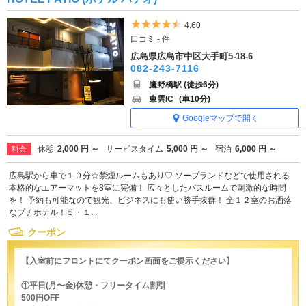
5つ星のうち4.5
4.60
口コミ - 件
広島県広島市中区大手町5-18-6
082-243-7116
鷹野橋駅 (徒歩6分)
東雲IC
(車10分)
Googleマップで開く
休憩
2,000 円 ～
サービスタイム
5,000 円 ～
宿泊
6,000 円 ～
料金
広島駅から車で１０分☆禁煙ルームもあり♡ ソープランドなどで使用される
本格的なエアーマットを8室に完備！ 広々としたバスルームで刺激的な時間
を！ 予約も可能なので観光、ビジネスにも使い勝手抜群！ 全１２室のお洒落
なプチホテル！５・１...
クーポン
【入室前にフロントにてクーポン画面をご提示ください】
①平日(月〜金)休憩・フリータイム割引
500円OFF