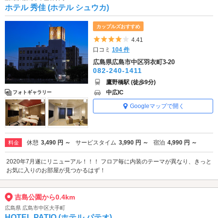
ホテル 秀佳 (ホテル シュウカ)
カップルズおすすめ
5つ星のうち4
4.41
口コミ
104 件
広島県広島市中区羽衣町3-20
082-240-1411
鷹野橋駅 (徒歩9分)
中広IC
フォトギャラリー
Googleマップで開く
休憩
3,490 円 ～
サービスタイム
3,990 円 ～
宿泊
4,990 円 ～
料金
2020年7月遂にリニューアル！！！ フロア毎に内装のテーマが異なり、きっと
お気に入りのお部屋が見つかるはず！
吉島公園から0.4km
広島県 広島市中区大手町
HOTEL PATIO (ホテル パテオ)