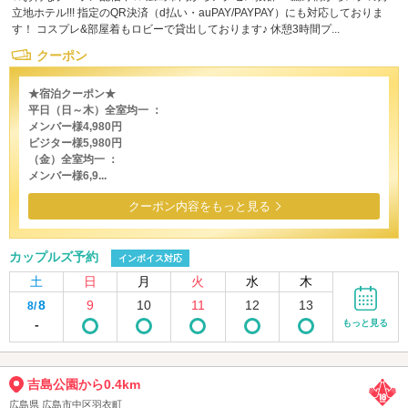
立地ホテル!!! 指定のQR決済（d払い・auPAY/PAYPAY）にも対応しておりま
す！ コスプレ&部屋着もロビーで貸出しております♪ 休憩3時間プ...
クーポン
★宿泊クーポン★
平日（日～木）全室均一 ：
メンバー様4,980円
ビジター様5,980円
（金）全室均一 ：
メンバー様6,9...
クーポン内容をもっと見る
カップルズ予約
インボイス対応
土
日
月
火
水
木
8
9
10
11
12
13
8/
-
もっと見る
吉島公園から0.4km
広島県 広島市中区羽衣町