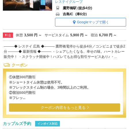
レステイグループ
鷹野橋駅 (徒歩4分)
吉島IC
(車6分)
Googleマップで開く
休憩
3,500 円 ～
サービスタイム
5,900 円 ～
宿泊
6,700 円 ～
料金
―――◆ レステイ 広島 ◆――― 鷹野橋電停から徒歩4分／コンビニまで徒歩2
分 ―――◆ 最新情報 ◆――― ・シェアしたくなる、幸せの味。ハートカレー
販売中！ ・スクラッチ開催中！ハズレてもお得な割引サービスあり♪ ・...
クーポン
①休憩300円割引
※ショートタイム休憩は使用不可。
※フレックスタイム制の場合、3時間以上のご利用。
②宿泊500円割引
※フレッ...
クーポン内容をもっと見る
カップルズ予約
インボイス対応