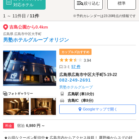
絞り込む
標準
ます。晴れた日は吉島公園で、散策デートをお楽しみください。
対応ホテル
吉島公園へは、
鷹野橋・羽衣町エリアのラブホテル
からもアクセスが便利
1 ～ 11件目 /
11件
です。
※予約カレンダーは23:20時点の情報です
吉島公園から0.4km
広島県 広島市中区大手町
男塾ホテルグループ オリジン
カップルズおすすめ
5つ星のうち3.5
3.94
口コミ
57 件
広島県広島市中区大手町5-19-22
082-249-2691
男塾ホテルグループ
広島駅 (車10分)
フォトギャラリー
吉島IC
(車8分)
Googleマップで開く
宿泊
6,980 円 ～
料金
★お得なクーポン配信中★ 広島市内からアクセス抜群！ 鷹野橋からスグの好