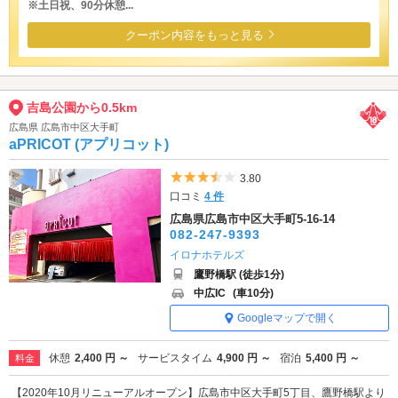
※土日祝、90分休憩...
クーポン内容をもっと見る
吉島公園から0.5km
広島県 広島市中区大手町
aPRICOT (アプリコット)
5つ星のうち3.5
3.80
口コミ
4 件
広島県広島市中区大手町5-16-14
082-247-9393
イロナホテルズ
鷹野橋駅 (徒歩1分)
中広IC
(車10分)
Googleマップで開く
休憩
2,400 円 ～
サービスタイム
4,900 円 ～
宿泊
5,400 円 ～
料金
【2020年10月リニューアルオープン】広島市中区大手町5丁目、鷹野橋駅より