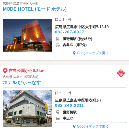
広島県 広島市中区大手町
MODE HOTEL (モード ホテル)
口コミ - 件
広島県広島市中区大手町5-12-19
082-207-0027
鷹野橋駅 (徒歩5分)
吉島IC
(車7分)
Googleマップで開く
吉島公園から0.3km
広島県 広島市中区羽衣町
ホテル びぃ～なす
口コミ - 件
広島県広島市中区羽衣町3-7
082-240-2311
鷹野橋駅
中広IC
Googleマップで開く