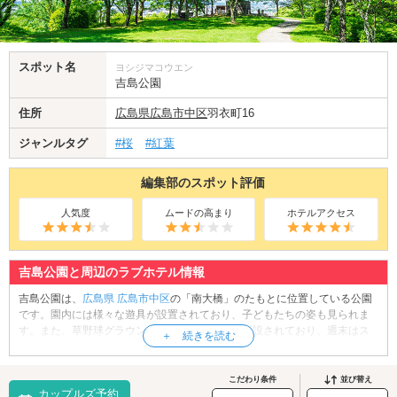
スポット名
ヨシジマコウエン
吉島公園
住所
広島県
広島市中区
羽衣町16
ジャンルタグ
#桜
#紅葉
編集部のスポット評価
人気度
ムードの高まり
ホテルアクセス
吉島公園と周辺のラブホテル情報
吉島公園は、
広島県
広島市中区
の「南大橋」のたもとに位置している公園
です。園内には様々な遊具が設置されており、子どもたちの姿も見られま
す。また、草野球グラウンドやテニスコートも併設されており、週末はス
ポーツを楽しむ人々が訪れます。公園のトイレを使いやすく、快適に利用
できるものにすることを目的としたデザインコンペ「ひろしま・パーク・
レストルーム」において、最優秀賞に選ばれたユニークな公衆トイレにも
こだわり条件
並び替え
カップルズ予約
ご注目ください。春には園内の桜が美しく色づき、多くの花見客で賑わい