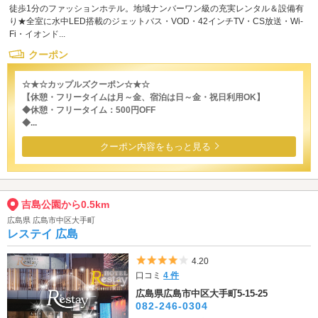
徒歩1分のファッションホテル。地域ナンバーワン級の充実レンタル＆設備有
り★全室に水中LED搭載のジェットバス・VOD・42インチTV・CS放送・Wi-
Fi・イオンド...
クーポン
☆★☆カップルズクーポン☆★☆
【休憩・フリータイムは月～金、宿泊は日～金・祝日利用OK】
◆休憩・フリータイム：500円OFF
◆...
クーポン内容をもっと見る
吉島公園から0.5km
広島県 広島市中区大手町
レステイ 広島
5つ星のうち4
4.20
口コミ
4 件
広島県広島市中区大手町5-15-25
082-246-0304