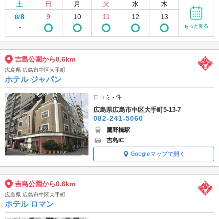
土
日
月
火
水
木
8
9
10
11
12
13
8/
-
もっと見る
吉島公園から0.6km
広島県 広島市中区大手町
ホテル ジャパン
口コミ - 件
広島県広島市中区大手町5-13-7
082-241-5060
鷹野橋駅
吉島IC
Googleマップで開く
吉島公園から0.6km
広島県 広島市中区大手町
ホテル ロマン